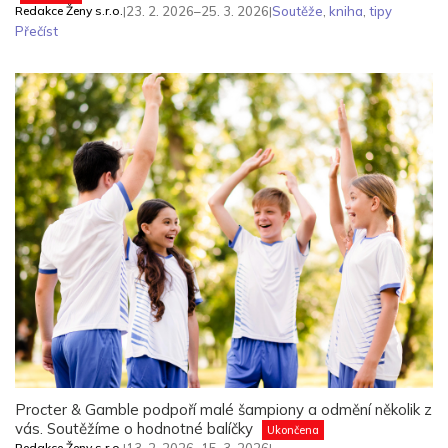
Redakce Ženy s.r.o.
|
23. 2. 2026–25. 3. 2026
|
Soutěže
,
kniha
,
tipy
Přečíst
Procter & Gamble podpoří malé šampiony a odmění několik z
vás. Soutěžíme o hodnotné balíčky
Ukončena
Redakce Ženy s.r.o.
|
|