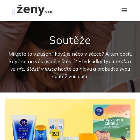
Soutěže
Milujete to vzrušení, když je něco v sázce? A ten pocit,
když se na vás usměje štěstí? Předsudky typu
prohra
ve hře, štěstí v lásce
hoďte za hlavu a probuďte svou
soutěživou duši.