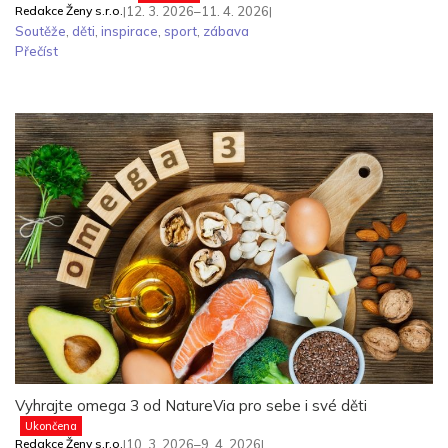
Redakce Ženy s.r.o.
|
12. 3. 2026–11. 4. 2026
|
Soutěže
,
děti
,
inspirace
,
sport
,
zábava
Přečíst
Vyhrajte omega 3 od NatureVia pro sebe i své děti
Ukončena
Redakce Ženy s.r.o.
|
10. 3. 2026–9. 4. 2026
|