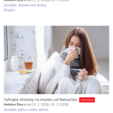
13. 2. 2026–15. 3. 2026
Soutěže
,
domácnost
,
krása
Přečíst
Vyhrajte vitaminy na imunitu od NatureVia
Ukončena
Redakce Ženy s.r.o.
|
13. 2. 2026–15. 3. 2026
|
Soutěže
,
péče o sebe
,
zdraví