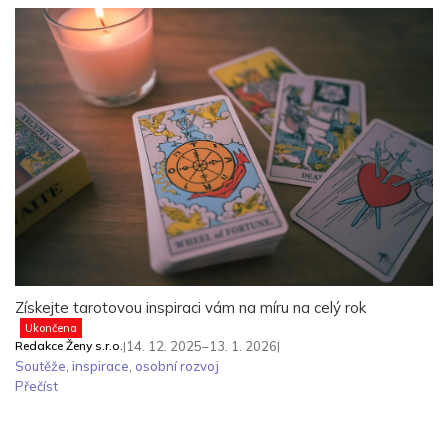
Získejte tarotovou inspiraci vám na míru na celý rok
Ukončena
Redakce Ženy s.r.o.
|
14. 12. 2025–13. 1. 2026
|
Soutěže
,
inspirace
,
osobní rozvoj
Přečíst