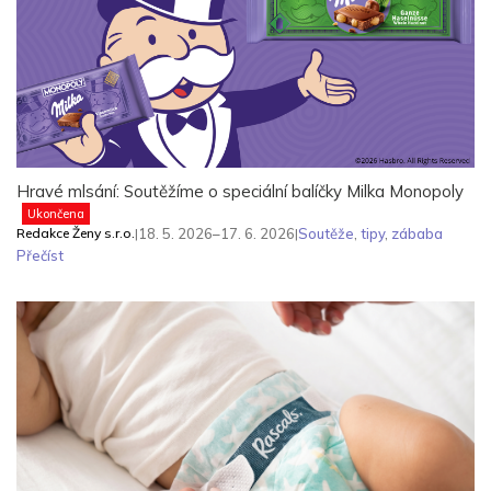
Hravé mlsání: Soutěžíme o speciální balíčky Milka Monopoly
Ukončena
Redakce Ženy s.r.o.
|
18. 5. 2026–17. 6. 2026
|
Soutěže
,
tipy
,
zábaba
Přečíst