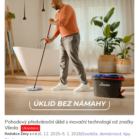
Pohodový předvánoční úklid s inovační technologií od značky
Vileda
Ukončena
Redakce Ženy s.r.o.
|
6. 12. 2025–5. 1. 2026
|
Soutěže
,
domácnost
,
tipy