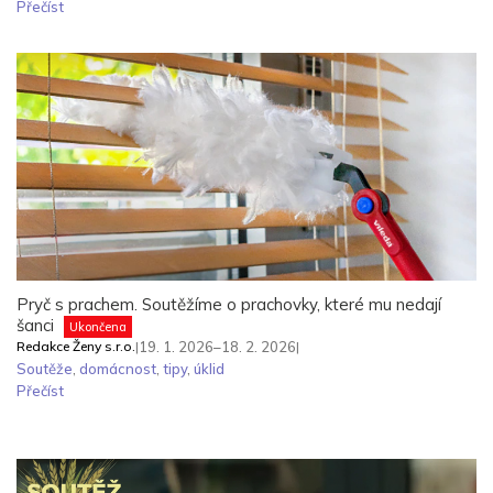
Přečíst
Pryč s prachem. Soutěžíme o prachovky, které mu nedají
šanci
Ukončena
Redakce Ženy s.r.o.
|
19. 1. 2026–18. 2. 2026
|
Soutěže
,
domácnost
,
tipy
,
úklid
Přečíst