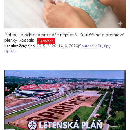
Pohodlí a ochrana pro naše nejmenší. Soutěžíme o prémiové
plenky Rascals
Ukončena
Redakce Ženy s.r.o.
|
15. 5. 2026–14. 6. 2026
|
Soutěže
,
děti
,
tipy
Přečíst