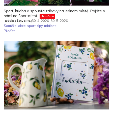
Sport, hudba a spousta zábavy na jednom místě. Pojďte s
námi na Spartafest
Ukončena
Redakce Ženy s.r.o.
|
30. 4. 2026–30. 5. 2026
|
Soutěže
,
akce
,
sport
,
tipy
,
události
Přečíst