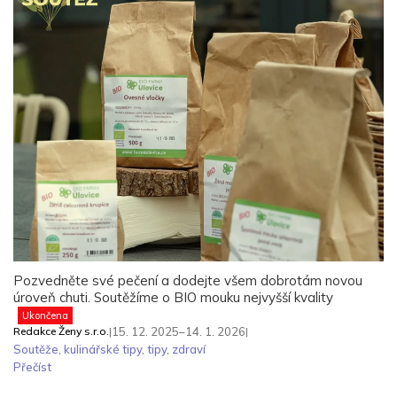
Pozvedněte své pečení a dodejte všem dobrotám novou
úroveň chuti. Soutěžíme o BIO mouku nejvyšší kvality
Ukončena
Redakce Ženy s.r.o.
|
15. 12. 2025–14. 1. 2026
|
Soutěže
,
kulinářské tipy
,
tipy
,
zdraví
Přečíst