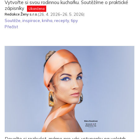
Vytvořte si svou rodinnou kuchařku. Soutěžíme o praktické
zápisníky
Ukončena
Redakce Ženy s.r.o.
|
26. 4. 2026–26. 5. 2026
|
Soutěže
,
inspirace
,
kniha
,
recepty
,
tipy
Přečíst
Dovolte si rozkvést, máme pro vás vstupenky na veletrh