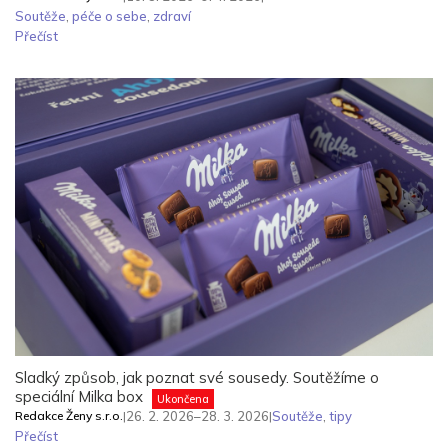
Soutěže
,
péče o sebe
,
zdraví
Přečíst
Sladký způsob, jak poznat své sousedy. Soutěžíme o
speciální Milka box
Ukončena
Redakce Ženy s.r.o.
|
26. 2. 2026–28. 3. 2026
|
Soutěže
,
tipy
Přečíst