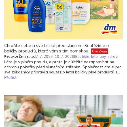
Chraňte sebe a své blízké před sluncem. Soutěžíme o
balíčky produktů, které vám s tím pomohou
Ukončena
Redakce Ženy s.r.o.
|
7. 7. 2026–19. 7. 2026
|
Soutěže
,
léto
,
tipy
,
zdraví
Léto je v plném proudu, a proto je důležité nezapomínat na
ochranu pokožky před slunečním zářením. Společnost dm si pro
své zákazníky připravila soutěž o letní balíčky plné produktů s
SPF ochranou.
Přečíst