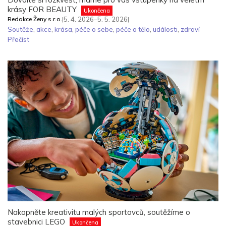
krásy FOR BEAUTY
Ukončena
Redakce Ženy s.r.o.
|
5. 4. 2026–5. 5. 2026
|
Soutěže
,
akce
,
krása
,
péče o sebe
,
péče o tělo
,
události
,
zdraví
Přečíst
Nakopněte kreativitu malých sportovců, soutěžíme o
stavebnici LEGO
Ukončena