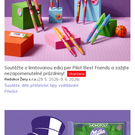
Soutěžte o limitovanou edici per Pilot Best Friends a zažijte
nezapomenutelné prázdniny!
Ukončena
Redakce Ženy s.r.o.
|
29. 5. 2026–9. 6. 2026
|
Soutěže
,
děti
,
přátelství
,
tipy
,
vzdělávání
Přečíst