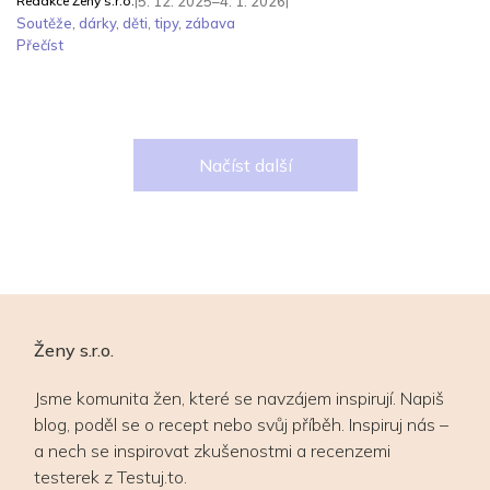
Redakce Ženy s.r.o.
|
5. 12. 2025–4. 1. 2026
|
Soutěže
,
dárky
,
děti
,
tipy
,
zábava
Přečíst
Načíst další
Ženy s.r.o.
Jsme komunita žen, které se navzájem inspirují. Napiš
blog, poděl se o recept nebo svůj příběh. Inspiruj nás –
a nech se inspirovat zkušenostmi a recenzemi
testerek z Testuj.to.