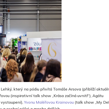
š Lehký,
který na pódiu přivítá Tomáše Arsova (
přiblíží aktuál
vou (inspirativní talk show „Krása začíná uvnitř“), Agátu
 vystoupení),
Yvonu Maléřovou Krainovou
(t
alk show „My DeL
sy a osobní péče
)
a mnoho dalších.