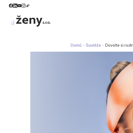
Domů
»
Soutěže
»
Dovolte si roz