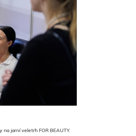
y na
jarní
v
eletrh FOR BEAUTY.