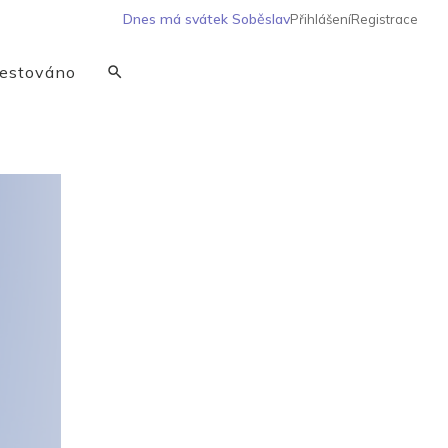
Dnes má svátek
Soběslav
Přihlášení
Registrace
estováno