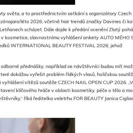
uty světa,
a to prostřednictvím
setkání s organizátory Czech
zónajaro/léto 2026, včetně hair trendů značky Davines či ko
 Letňanech scházet.
Dále dojde k předání
ocenění Zlatý pohá
p v kosmetice
,
slavnostní
mu
vyhlášení ankety AUTO MÉHO
ledků
INTERNATIONAL BEAUTY FESTIVAL 2026, jehož
i odborné přednášky,
například se n
ávštěvníci
budou mít mož
které dokážou vyřešit problém řídkých vlasů,
holičskou soutěž
či vyhlášení vítězů soutěže CZECH NAIL OPEN CUP 2026.
„V
vení klíčového hráče v oblasti kosmetiky, péče o tělo a mo
vštěvníky,“ říká ředitelka veletrhu FOR BEAUTY Janica Ciglia