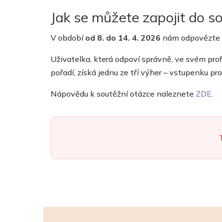
Jak se můžete zapojit do s
V období
od
8
.
do
14
.
4
. 202
6
nám odpovězte n
Uživatelka, která odpoví správně, ve svém prof
pořadí, získá jednu ze tří výher – vstupenku 
Nápovědu k soutěžní otázce naleznete
ZDE
.