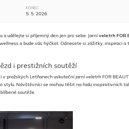
KONEC
5. 5. 2026
 a udělejte si příjemný den jen pro sebe. Jarní
veletrh FOR
ellness a bude vás hýčkat. Odnesete si zážitky, inspiraci a t
zd i prestižních soutěží
ti v pražských Letňanech uskuteční jarní veletrh FOR BEAUTY
 stylu. Návštěvníci se mohou těšit na řadu inspirativních ta
oblíbené soutěže.