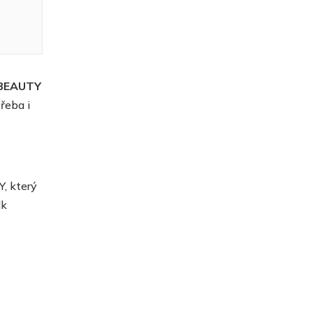
 BEAUTY
řeba i
, který
lk