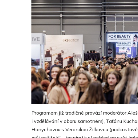
Programem již tradičně provází moderátor Ale
i vzdělávání v oboru samotném), Taťánu Kuchařo
Hanychovou s Veronikou Žilkovou (podcastové
můj požitek!“ -
inspirativní pohled na svět krá