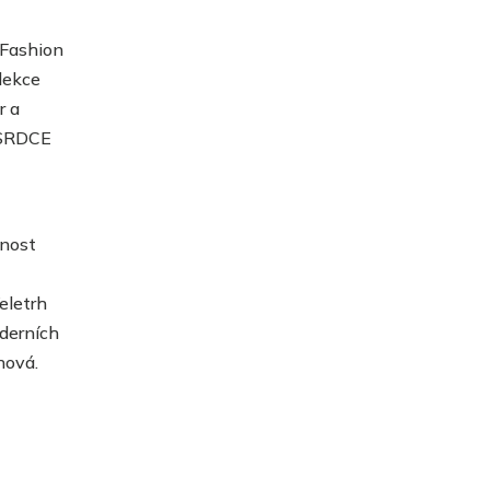
 Fashion
lekce
r a
 SRDCE
nost
eletrh
derních
nová.