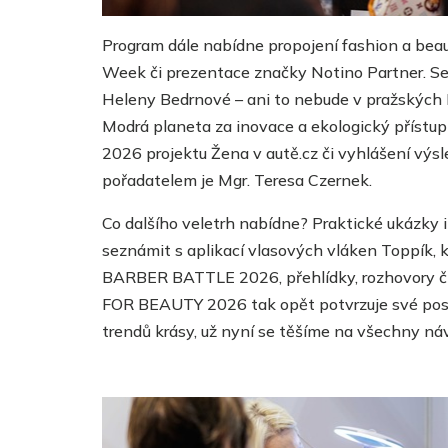
Program dále nabídne
propojení fashion a bea
Week či prezentace značky Notino Partner. Se
Heleny Bedrnové – ani to nebude v pražských
Modrá planeta za inovace a ekologický přístu
2026 projektu Žena v autě.cz
či vyhlášení výs
pořadatelem je Mgr. Teresa Czernek.
Co dalšího veletrh nabídne? P
raktické ukázky 
seznámit
s aplikací vlasových vláken Toppík, 
BARBER BATTLE 2026, přehlídky, rozhovory 
FOR BEAUTY 2026 tak opět potvrzuje své posta
trendů krásy, už nyní se těšíme na všechny ná