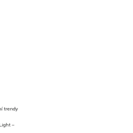
ní trendy
ight –