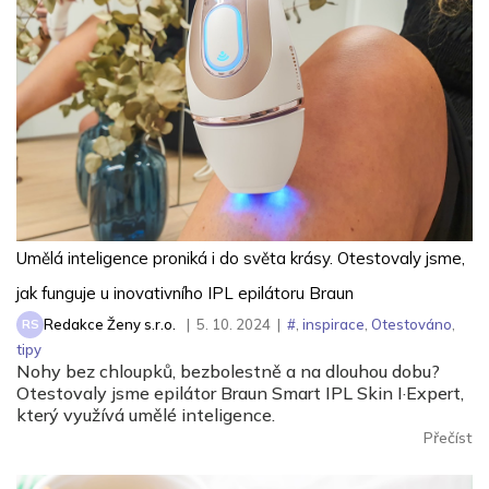
Umělá inteligence proniká i do světa krásy. Otestovaly jsme,
jak funguje u inovativního IPL epilátoru Braun
Redakce Ženy s.r.o.
|
5. 10. 2024
|
#
,
inspirace
,
Otestováno
,
RS
tipy
Nohy bez chloupků, bezbolestně a na dlouhou dobu?
Otestovaly jsme epilátor Braun Smart IPL Skin I·Expert,
který využívá umělé inteligence.
Přečíst