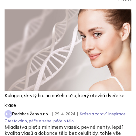
Kolagen, skrytý hrdina našeho těla, který otevírá dveře ke
kráse
Redakce Ženy s.r.o.
|
29. 4. 2024
|
Krása a zdraví
,
inspirace
,
RS
Otestováno
,
péče o sebe
,
péče o tělo
Mladistvá pleť s minimem vrásek, pevné nehty, lepší
kvalita vlasů a dokonce tělo bez celulitidy, tohle vše