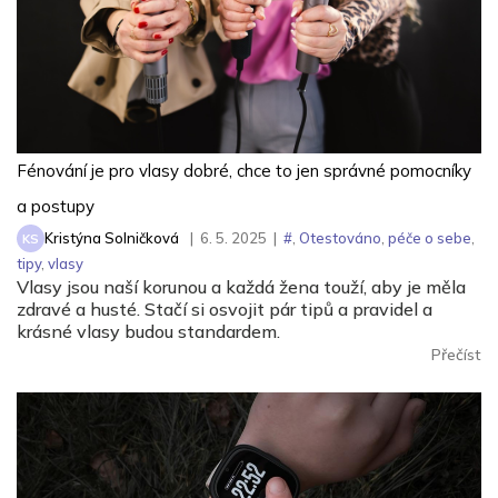
Fénování je pro vlasy dobré, chce to jen správné pomocníky
a postupy
Kristýna Solničková
|
6. 5. 2025
|
#
,
Otestováno
,
péče o sebe
,
KS
tipy
,
vlasy
Vlasy jsou naší korunou a každá žena touží, aby je měla
zdravé a husté. Stačí si osvojit pár tipů a pravidel a
krásné vlasy budou standardem.
Přečíst