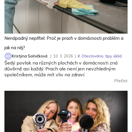
Nenápadný nepřítel: Proč je prach v domácnosti problém a
jak na něj?
Kristýna Solničková
|
10. 3. 2026
|
#
,
Otestováno
,
tipy
,
úklid
KS
Šedý povlak na různých plochách v domácnosti zná
důvěrně asi každý. Prach ale není jen nevzhledným
společníkem, může mít vliv na zdraví.
Přečíst