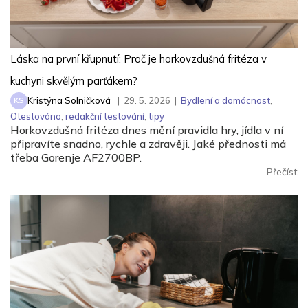
Láska na první křupnutí: Proč je horkovzdušná fritéza v
kuchyni skvělým parťákem?
Kristýna Solničková
|
29. 5. 2026
|
Bydlení a domácnost
,
KS
Otestováno
,
redakční testování
,
tipy
Horkovzdušná fritéza dnes mění pravidla hry, jídla v ní
připravíte snadno, rychle a zdravěji. Jaké přednosti má
třeba Gorenje AF2700BP.
Přečíst