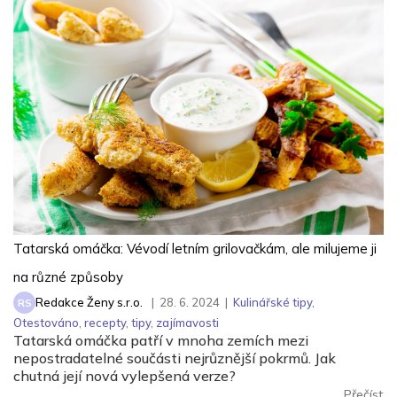
Tatarská omáčka: Vévodí letním grilovačkám, ale milujeme ji
na různé způsoby
Redakce Ženy s.r.o.
|
28. 6. 2024
|
Kulinářské tipy
,
RS
Otestováno
,
recepty
,
tipy
,
zajímavosti
Tatarská omáčka patří v mnoha zemích mezi
nepostradatelné součásti nejrůznější pokrmů. Jak
chutná její nová vylepšená verze?
Přečíst