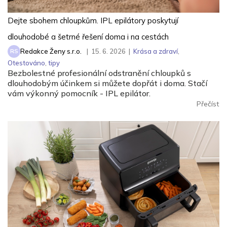
Dejte sbohem chloupkům. IPL epilátory poskytují
dlouhodobé a šetrné řešení doma i na cestách
Redakce Ženy s.r.o.
|
15. 6. 2026
|
Krása a zdraví
,
RS
Otestováno
,
tipy
Bezbolestné profesionální odstranění chloupků s
dlouhodobým účinkem si můžete dopřát i doma. Stačí
vám výkonný pomocník - IPL epilátor.
Přečíst