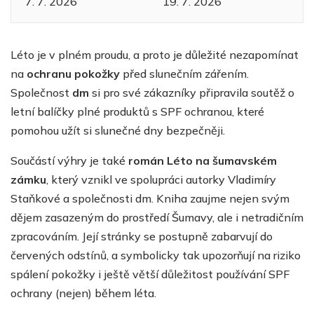
7. 7. 2026
19. 7. 2026
Léto je v plném proudu, a proto je důležité nezapomínat
na
ochranu pokožky
před slunečním zářením.
Společnost
dm
si pro své zákazníky připravila soutěž o
letní balíčky plné produktů s SPF ochranou, které
pomohou užít si slunečné dny bezpečněji.
Součástí výhry je také
román Léto na šumavském
zámku
, který vznikl ve spolupráci autorky Vladimíry
Staňkové a společnosti dm. Kniha zaujme nejen svým
dějem zasazeným do prostředí Šumavy, ale i netradičním
zpracováním. Její stránky se postupně zabarvují do
červených odstínů, a symbolicky tak upozorňují na riziko
spálení pokožky i ještě větší důležitost používání SPF
ochrany (nejen) během léta.