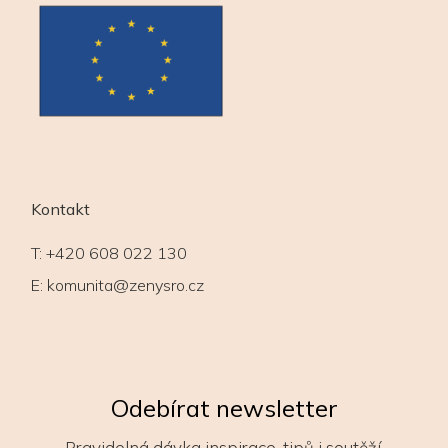
Kontakt
T:
+420 608 022 130
E:
komunita@zenysro.cz
Odebírat newsletter
Pravidelná dávka inspirace, tipů i soutěží.