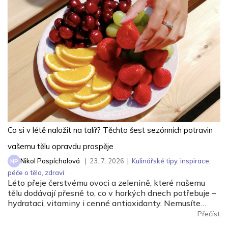
Co si v létě naložit na talíř? Těchto šest sezónních potravin
vašemu tělu opravdu prospěje
Nikol Pospíchalová
|
23. 7. 2026
|
Kulinářské tipy
,
inspirace
,
NP
péče o tělo
,
zdraví
Léto přeje čerstvému ovoci a zelenině, které našemu
tělu dodávají přesně to, co v horkých dnech potřebuje –
hydrataci, vitaminy i cenné antioxidanty. Nemusíte
přitom sahat po drahých superpotravinách. Zjistěte,
Přečíst
proč by na vašem letním talíři neměly chybět meloun,