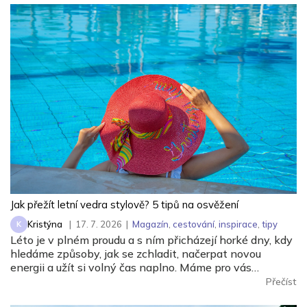
borůvky, rajčata, okurky, broskve nebo listová zelenina a
jaké benefity vám mohou přinést.
Jak přežít letní vedra stylově? 5 tipů na osvěžení
Kristýna
|
17. 7. 2026
|
Magazín
,
cestování
,
inspirace
,
tipy
K
Léto je v plném proudu a s ním přicházejí horké dny, kdy
hledáme způsoby, jak se zchladit, načerpat novou
energii a užít si volný čas naplno. Máme pro vás
inspiraci, které zpříjemní prázdniny – vydejte se za
Přečíst
jedinečným vinařským zážitkem, dopřejte svému