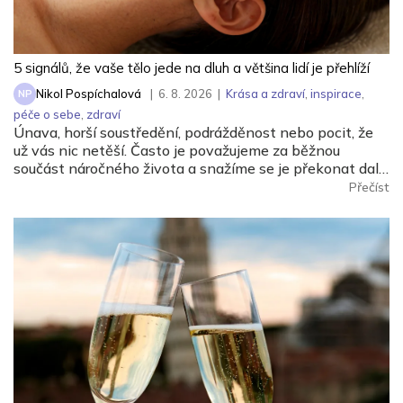
5 signálů, že vaše tělo jede na dluh a většina lidí je přehlíží
Nikol Pospíchalová
|
6. 8. 2026
|
Krása a zdraví
,
inspirace
,
NP
péče o sebe
,
zdraví
Únava, horší soustředění, podrážděnost nebo pocit, že
už vás nic netěší. Často je považujeme za běžnou
součást náročného života a snažíme se je překonat další
kávou, pevnou vůlí nebo víkendovým odpočinkem.
Přečíst
Mohou však být prvními signály, že tělo už delší dobu
nečerpá energii z regenerace, ale ze svých rezerv.