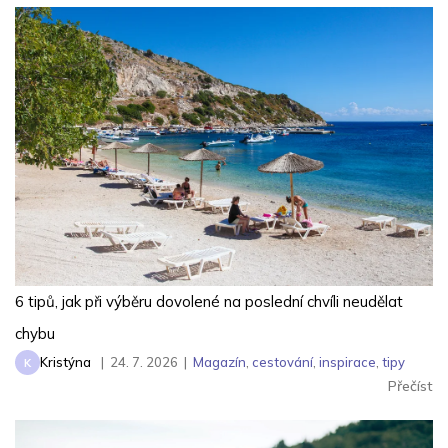
6 tipů, jak při výběru dovolené na poslední chvíli neudělat
chybu
Kristýna
|
24. 7. 2026
|
Magazín
,
cestování
,
inspirace
,
tipy
K
Přečíst