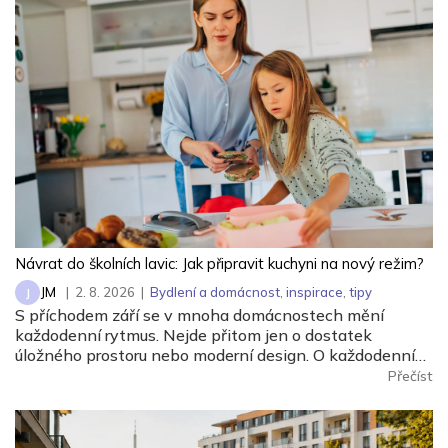
Návrat do školních lavic: Jak připravit kuchyni na nový režim?
JM
|
2. 8. 2026
|
Bydlení a domácnost
,
inspirace
,
tipy
J
S příchodem září se v mnoha domácnostech mění
každodenní rytmus. Nejde přitom jen o dostatek
úložného prostoru nebo moderní design. O každodenním
komfortu rozhoduje především promyšlené uspořádání
Přečíst
jednotlivých zón a správně zvolené spotřebiče.