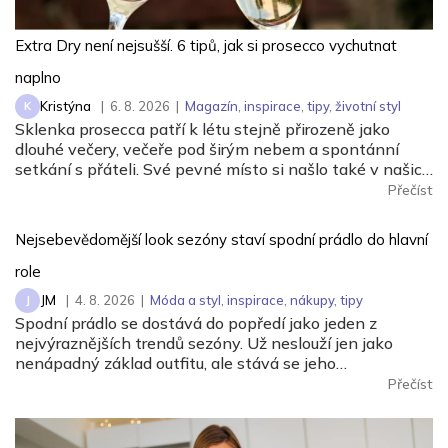
Extra Dry není nejsušší. 6 tipů, jak si prosecco vychutnat
naplno
Kristýna
|
6. 8. 2026
|
Magazín
,
inspirace
,
tipy
,
životní styl
K
Sklenka prosecca patří k létu stejně přirozeně jako
dlouhé večery, večeře pod širým nebem a spontánní
setkání s přáteli. Své pevné místo si našlo také v našich
skleničkách. Česká republika je sedmým největším
Přečíst
dovozcem prosecca na světě a v případě jemně
perlivého frizzante jí patří dokonce druhé místo.
Nejsebevědomější look sezóny staví spodní prádlo do hlavní
Mezinárodní den prosecca, který každoročně připadá na
13. srpna, je pak krásnou příležitostí připít si sklenkou
role
oblíbených italských bublinek. Mionetto k němu přináší
JM
|
4. 8. 2026
|
Móda a styl
,
inspirace
,
nákupy
,
tipy
J
tipy, jak vybrat správnou lahev, šetrně ji vychladit,
Spodní prádlo se dostává do popředí jako jeden z
servírovat a sladit s jídlem.
nejvýraznějších trendů sezóny. Už neslouží jen jako
nenápadný základ outfitu, ale stává se jeho
nepřehlédnutelnou součástí.
Přečíst