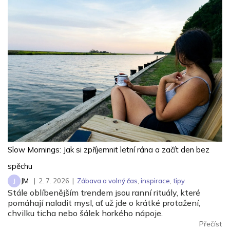
oblečení rychlé osvěžení, přestaňte trávit čas a energii u
plotny nebo si užijte exotiku jen pár minut od centra
Prahy.
Slow Mornings: Jak si zpříjemnit letní rána a začít den bez
spěchu
JM
|
2. 7. 2026
|
Zábava a volný čas
,
inspirace
,
tipy
J
Stále oblíbenějším trendem jsou ranní rituály, které
pomáhají naladit mysl, ať už jde o krátké protažení,
chvilku ticha nebo šálek horkého nápoje.
Přečíst