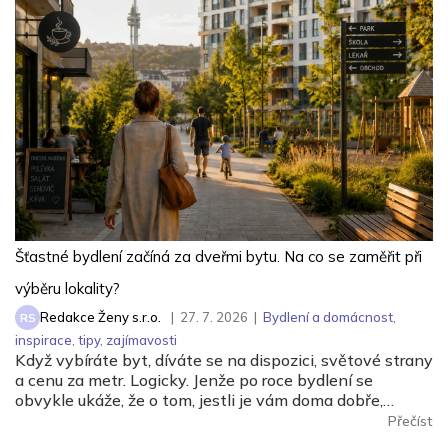
Šťastné bydlení začíná za dveřmi bytu. Na co se zaměřit při
výběru lokality?
Redakce Ženy s.r.o.
|
27. 7. 2026
|
Bydlení a domácnost
,
RS
inspirace
,
tipy
,
zajímavosti
Když vybíráte byt, díváte se na dispozici, světové strany
a cenu za metr. Logicky. Jenže po roce bydlení se
obvykle ukáže, že o tom, jestli je vám doma dobře,
rozhodovalo něco úplně jiného.
Přečíst