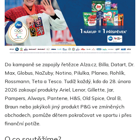
Do kampaně se zapojily řetězce Alza.cz, Billa, Datart, Dr.
Max, Globus, NaZuby, Notino, Pilulka, Planeo, Rohlík,
Rossmann, Teta a Tesco. Tudíž každý, kdo do 28. února
2026 zakoupí produkty Ariel, Lenor, Gillette, Jar,
Pampers, Always, Pantene, H&S, Old Spice, Oral B,
Braun nebo jakýkoli jiný produkt P&G ve zmíněných
obchodech, pomůže dětem pokračovat ve sportu i přes
finanční potíže.
O co soutěžíme?