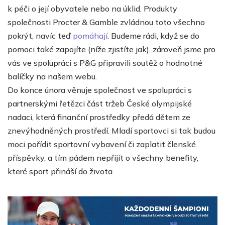
k péči o její obyvatele nebo na úklid. Produkty
společnosti Procter & Gamble zvládnou toto všechno
pokrýt, navíc teď
pomáhají
. Budeme rádi, když se do
pomoci také zapojíte (níže zjistíte jak), zároveň jsme pro
vás ve spolupráci s P&G připravili soutěž o hodnotné
balíčky na našem webu.
Do konce února věnuje společnost ve spolupráci s
partnerskými řetězci část tržeb České olympijské
nadaci, která finanční prostředky předá dětem ze
znevýhodněných prostředí. Mladí sportovci si tak budou
moci pořídit sportovní vybavení či zaplatit členské
příspěvky, a tím pádem nepřijít o všechny benefity,
které sport přináší do života.