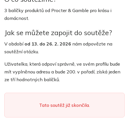
3 balíčky produktů od Procter & Gamble pro krásu i
domácnost.
Jak se můžete zapojit do soutěže?
V období
od
13
.
do
26
. 2
.
202
6
nám odpovězte na
soutěžní otázku.
Uživatelka, která odpoví správně, ve svém profilu bude
mít vyplněnou adresu a bude 200. v pořadí, získá
jeden
ze tří hodnotných balíčků.
Tato soutěž již skončila.