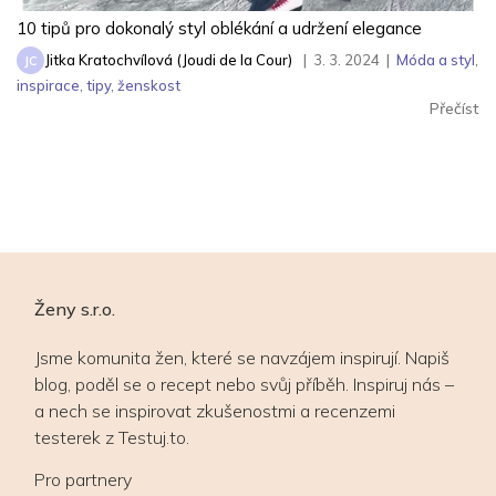
10 tipů pro dokonalý styl oblékání a udržení elegance
Jitka Kratochvílová (Joudi de la Cour)
|
3. 3. 2024
|
Móda a styl
,
JC
inspirace
,
tipy
,
ženskost
Přečíst
Ženy s.r.o.
Jsme komunita žen, které se navzájem inspirují. Napiš
blog, poděl se o recept nebo svůj příběh. Inspiruj nás –
a nech se inspirovat zkušenostmi a recenzemi
testerek z Testuj.to.
Pro partnery