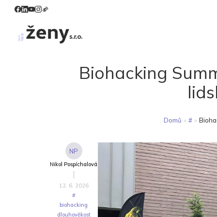
Biohacking Summi
lid
Domů
»
#
»
Bioha
NP
Nikol Pospíchalová
12. 6. 2026
#
biohacking
dlouhověkost