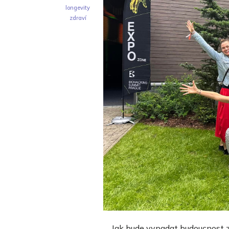
longevity
zdraví
Jak bude vypadat budoucnost zd