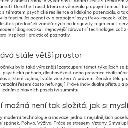
gence v oblasti zdraví a výkonnosti,
Adam Česlík
s tématem v
árnutí,
Dorothe Trassl
, která se věnovala propojení emocí, tr
k
s tématem psychické resilience a lidského potenciálu, a ta
avila fascinující poznatky o propojení osy střevo–mozek–kůže
 desítek přednášek zaměřených na longevity, regeneraci, ner
moderní diagnostiku i nejnovější zdravotní technologie, což z 
pro inspiraci i praktické poznatky.
ává stále větší prostor
čníku bylo také výraznější zastoupení témat týkajících se ž
, psychická pohoda, dlouhověkost nebo prevence civilizační
sti, které zajímají stále více žen. A právem. Ženské tělo pr
rzální řešení často nefungují. Právě individuální přístup a p
 jedním z hlavních poselství summitu.
 možná není tak složitá, jak si mys
moderní technologie a inovace, jedno z nejsilnějších posels
í spánek. Pohyb. Výživa. Práce se stresem. Vztahy. Smyslup