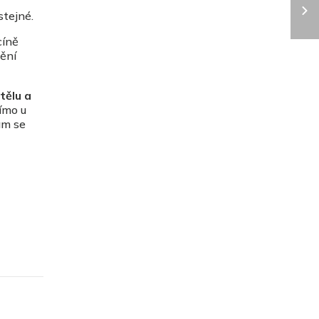
stejné.
cíně
mění
tělu a
římo u
am se