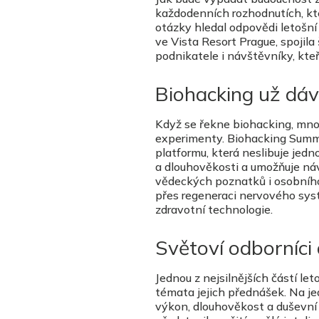
každodenních rozhodnutích, kt
otázky hledal odpovědi letošn
ve Vista Resort Prague, spojila
podnikatele i návštěvníky, kteř
Biohacking už dáv
Když se řekne biohacking, mnoh
experimenty. Biohacking Summit
platformu, která neslibuje jedn
a dlouhověkosti a umožňuje náv
vědeckých poznatků i osobního
přes regeneraci nervového syst
zdravotní technologie.
Světoví odborníci 
Jednou z nejsilnějších částí l
témata jejich přednášek. Na jed
výkon, dlouhověkost a duševní 