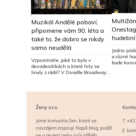
Multižán
Muzikál Andělé pobaví,
teligenci.
Onestag
připomene vám 90. léta a
ačala
hudební
také to, že dobro se nikdy
samo neudělá
Jedno pódi
a různé hu
Vzpomínáte, jaké to bylo v
bude konce
devadesátkách a které hity se
uskuteční 
linuly z rádií? V Divadle Broadway si
Lucerně.
to teď můžete připomenout díky
muzikál Andělé.
Ženy s.r.o.
Konta
Jsme komunita žen, které se
T:
+42
navzájem inspirují. Napiš blog, poděl
E:
kom
se o recept nebo svůj příběh.