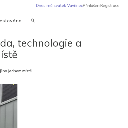
Dnes má svátek
Vavřinec
Přihlášení
Registrace
estováno
da, technologie a
ístě
jí na jednom místě