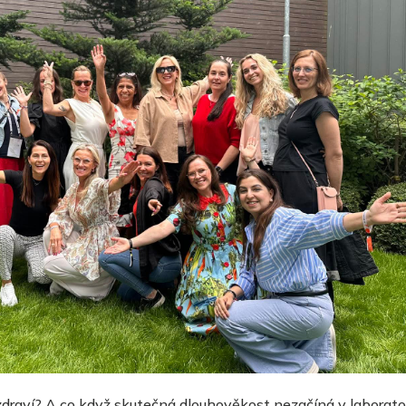
raví? A co když skutečná dlouhověkost nezačíná v laboratoři