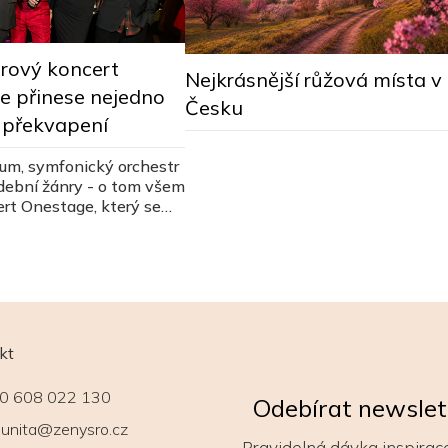
rový koncert
Nejkrásnější růžová místa v
e přinese nejedno
Česku
 překvapení
um, symfonický orchestr
dební žánry - o tom všem
rt Onestage, který se
29. března 2026 v
kt
0 608 022 130
Odebírat newslet
unita@zenysro.cz
Pravidelná dávka inspirace