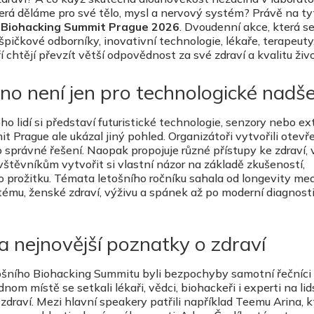
erá děláme pro své tělo, mysl a nervový systém? Právě na ty
í
Biohacking Summit Prague 2026
. Dvoudenní akce, která s
 špičkové odborníky, inovativní technologie, lékaře, terapeuty
í chtějí převzít větší odpovědnost za své zdraví a kvalitu živ
no není jen pro technologické nadš
o lidí si představí futuristické technologie, senzory nebo e
 Prague ale ukázal jiný pohled. Organizátoři vytvořili otevř
o správné řešení. Naopak propojuje různé přístupy ke zdraví,
štěvníkům vytvořit si vlastní názor na základě zkušeností,
 prožitku. Témata letošního ročníku sahala od longevity med
ému, ženské zdraví, výživu a spánek až po moderní diagnost
a nejnovější poznatky o zdraví
etošního Biohacking Summitu byli bezpochyby samotní řečníci
nom místě se setkali lékaři, vědci, biohackeři i experti na li
zdraví. Mezi hlavní speakery patřili například
Teemu Arina
, 