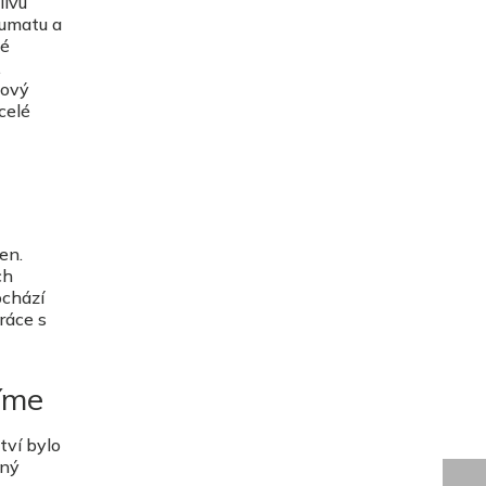
livu
aumatu a
ké
.
vový
celé
en.
ch
ochází
ráce s
líme
tví bylo
lný