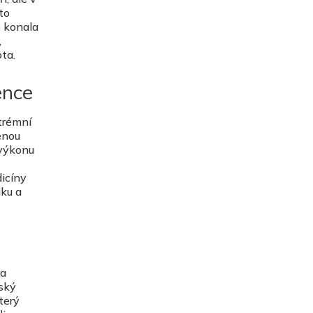
to
e konala
,
ota.
ence
xtrémní
enou
 výkonu
icíny
iku a
 a
dský
který