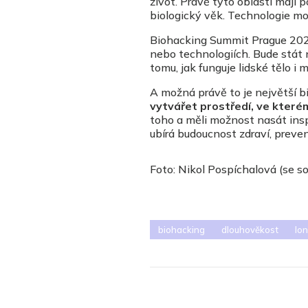
život. Právě tyto oblasti mají 
biologický věk. Technologie mo
Biohacking Summit Prague 202
nebo technologiích. Bude stát 
tomu, jak funguje lidské tělo i m
A možná právě to je největší 
vytvářet prostředí, ve kter
toho a měli možnost nasát insp
ubírá budoucnost zdraví, preve
Foto: Nikol Pospíchalová (se 
biohacking
dlouhověkost
lon