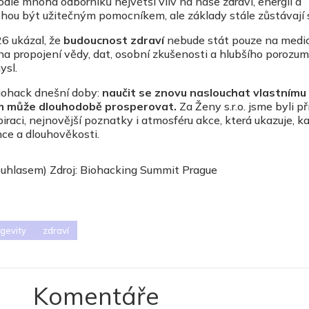
podle mnoha odborníků největší vliv na naše zdraví, energii a
hou být užitečným pomocníkem, ale základy stále zůstávají 
6 ukázal, že
budoucnost zdraví
nebude stát pouze na medi
na propojení vědy, dat, osobní zkušenosti a hlubšího porozu
ysl.
biohack dnešní doby:
naučit se znovu naslouchat vlastnímu 
ém může dlouhodobě prosperovat.
Za Ženy s.r.o. jsme byli p
iraci, nejnovější poznatky i atmosféru akce, která ukazuje, k
nce a dlouhověkosti.
souhlasem) Zdroj: Biohacking Summit Prague
gevity
zdraví
Komentáře