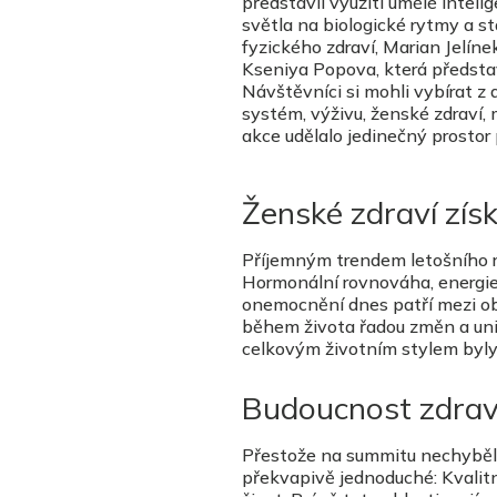
představil využití umělé inteli
světla na biologické rytmy a st
fyzického zdraví,
Marian Jelíne
Kseniya Popova
, která předst
Návštěvníci si mohli vybírat z
systém, výživu, ženské zdraví, 
akce udělalo jedinečný prostor 
Ženské zdraví získ
Příjemným trendem letošního ro
Hormonální rovnováha, energie
onemocnění dnes patří mezi obla
během života řadou změn a unive
celkovým životním stylem byly
Budoucnost zdraví
Přestože na summitu nechyběly 
překvapivě jednoduché: Kvalitn