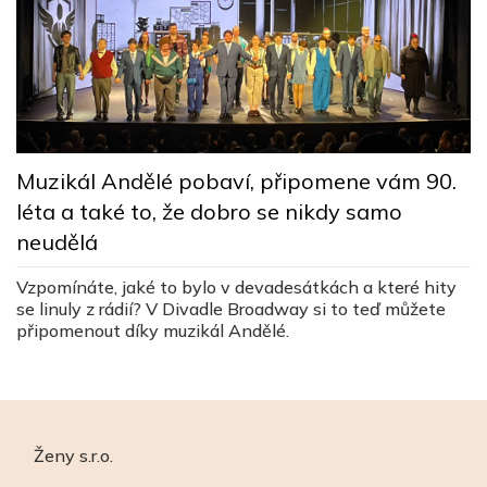
M
Muzikál Andělé pobaví, připomene vám 90.
n
léta a také to, že dobro se nikdy samo
neudělá
J
ž
Vzpomínáte, jaké to bylo v devadesátkách a které hity
u
se linuly z rádií? V Divadle Broadway si to teď můžete
připomenout díky muzikál Andělé.
Ženy s.r.o.