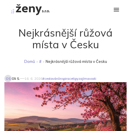
Nejkrásnější růžová
místa v Česku
Domů
»
#
»
Nejkrásnější růžová místa v Česku
OS
Oli S.
16. 6. 2026
#
cestování
inspirace
tipy
zajímavosti