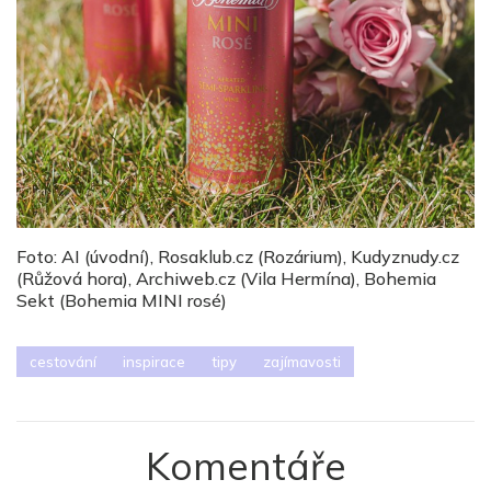
Foto: AI (úvodní), Rosaklub.cz (Rozárium), Kudyznudy.cz
(Růžová hora), Archiweb.cz (Vila Hermína), Bohemia
Sekt (Bohemia MINI rosé)
cestování
inspirace
tipy
zajímavosti
Komentáře