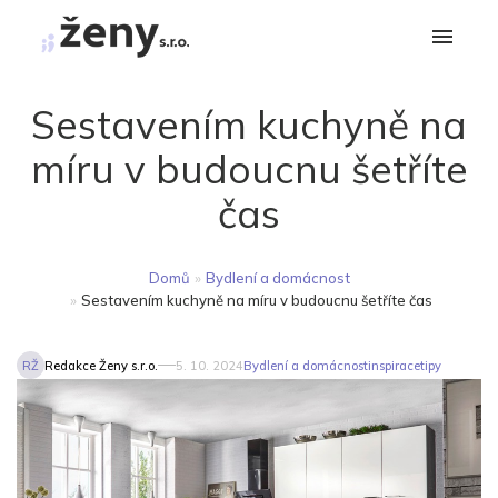
Sestavením kuchyně na
míru v budoucnu šetříte
čas
Domů
»
Bydlení a domácnost
»
Sestavením kuchyně na míru v budoucnu šetříte čas
RŽ
Redakce Ženy s.r.o.
5. 10. 2024
Bydlení a domácnost
inspirace
tipy