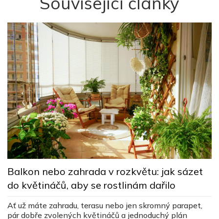
Související články
M
Balkon nebo zahrada v rozkvětu: jak sázet
d
do květináčů, aby se rostlinám dařilo
v
Ať už máte zahradu, terasu nebo jen skromný parapet,
Jí
pár dobře zvolených květináčů a jednoduchý plán
,