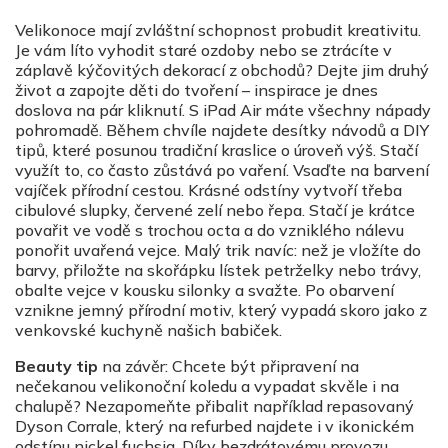
Velikonoce mají zvláštní schopnost probudit kreativitu.
Je vám líto vyhodit staré ozdoby nebo se ztrácíte v
záplavě kýčovitých dekorací z obchodů? Dejte jim druhý
život a zapojte děti do tvoření – inspirace je dnes
doslova na pár kliknutí. S iPad Air máte všechny nápady
pohromadě. Během chvíle najdete desítky návodů a DIY
tipů, které posunou tradiční kraslice o úroveň výš. Stačí
využít to, co často zůstává po vaření. Vsaďte na barvení
vajíček přírodní cestou. Krásné odstíny vytvoří třeba
cibulové slupky, červené zelí nebo řepa. Stačí je krátce
povařit ve vodě s trochou octa a do vzniklého nálevu
ponořit uvařená vejce. Malý trik navíc: než je vložíte do
barvy, přiložte na skořápku lístek petrželky nebo trávy,
obalte vejce v kousku silonky a svažte. Po obarvení
vznikne jemný přírodní motiv, který vypadá skoro jako z
venkovské kuchyně našich babiček.
Beauty tip
na závěr: Chcete být připravení na
nečekanou velikonoční koledu a vypadat skvěle i na
chalupě? Nezapomeňte přibalit například repasovaný
Dyson Corrale, který na refurbed najdete i v ikonickém
odstínu nickel fuchsia. Díky bezdrátovému provozu