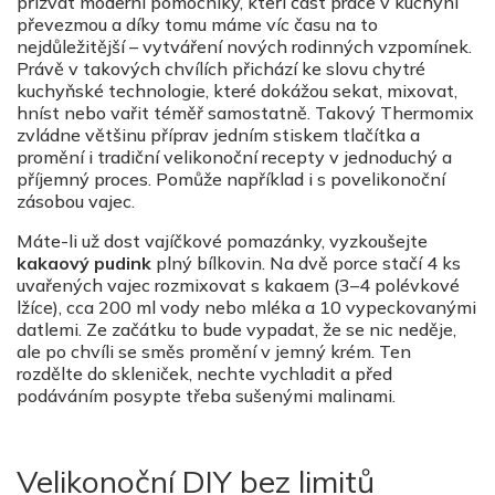
přizvat moderní pomocníky, kteří část práce v kuchyni
převezmou a díky tomu máme víc času na to
nejdůležitější – vytváření nových rodinných vzpomínek.
Právě v takových chvílích přichází ke slovu chytré
kuchyňské technologie, které dokážou sekat, mixovat,
hníst nebo vařit téměř samostatně. Takový Thermomix
zvládne většinu příprav jedním stiskem tlačítka a
promění i tradiční velikonoční recepty v jednoduchý a
příjemný proces. Pomůže například i s povelikonoční
zásobou vajec.
Máte-li už dost vajíčkové pomazánky, vyzkoušejte
kakaový pudink
plný bílkovin. Na dvě porce stačí 4 ks
uvařených vajec rozmixovat s kakaem (3–4 polévkové
lžíce), cca 200 ml vody nebo mléka a 10 vypeckovanými
datlemi. Ze začátku to bude vypadat, že se nic neděje,
ale po chvíli se směs promění v jemný krém. Ten
rozdělte do skleniček, nechte vychladit a před
podáváním posypte třeba sušenými malinami.
Velikonoční DIY bez limitů