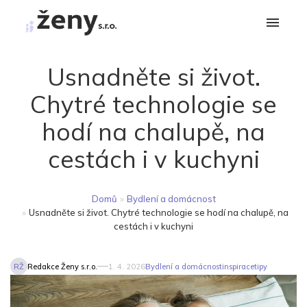
Usnadněte si život.
Chytré technologie se
hodí na chalupě, na
cestách i v kuchyni
Domů
»
Bydlení a domácnost
»
Usnadněte si život. Chytré technologie se hodí na chalupě, na
cestách i v kuchyni
RŽ
Redakce Ženy s.r.o.
1. 4. 2026
Bydlení a domácnost
inspirace
tipy