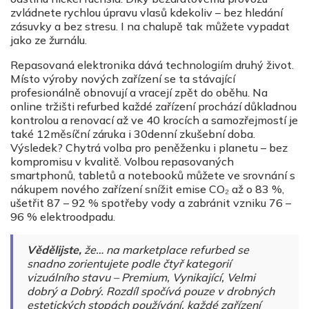
zvládnete rychlou úpravu vlasů kdekoliv – bez hledání
zásuvky a bez stresu. I na chalupě tak můžete vypadat
jako ze žurnálu.
Repasovaná elektronika dává technologiím druhý život.
Místo výroby nových zařízení se ta stávající
profesionálně obnovují a vracejí zpět do oběhu. Na
online tržišti refurbed každé zařízení prochází důkladnou
kontrolou a renovací až ve 40 krocích a samozřejmostí je
také 12měsíční záruka i 30denní zkušební doba.
Výsledek? Chytrá volba pro peněženku i planetu – bez
kompromisu v kvalitě. Volbou repasovaných
smartphonů, tabletů a notebooků můžete ve srovnání s
nákupem nového zařízení snížit emise CO₂ až o 83 %,
ušetřit 87 – 92 % spotřeby vody a zabránit vzniku 76 –
96 % elektroodpadu.
Vědělijste,
že… na marketplace refurbed se
snadno zorientujete podle čtyř kategorií
vizuálního stavu – Premium, Vynikající, Velmi
dobrý a Dobrý. Rozdíl spočívá pouze v drobných
estetických stopách používání, každé zařízení