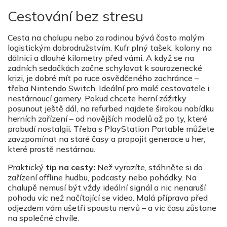
Cestování bez stresu
Cesta na chalupu nebo za rodinou bývá často malým
logistickým dobrodružstvím. Kufr plný tašek, kolony na
dálnici a dlouhé kilometry před vámi. A když se na
zadních sedačkách začne schylovat k sourozenecké
krizi, je dobré mít po ruce osvědčeného zachránce –
třeba Nintendo Switch. Ideální pro malé cestovatele i
nestárnoucí gamery. Pokud chcete herní zážitky
posunout ještě dál, na refurbed najdete širokou nabídku
herních zařízení – od novějších modelů až po ty, které
probudí nostalgii. Třeba s PlayStation Portable můžete
zavzpomínat na staré časy a propojit generace u her,
které prostě nestárnou.
Praktický
tip na cesty:
Než vyrazíte, stáhněte si do
zařízení offline hudbu, podcasty nebo pohádky. Na
chalupě nemusí být vždy ideální signál a nic nenaruší
pohodu víc než načítající se video. Malá příprava před
odjezdem vám ušetří spoustu nervů – a víc času zůstane
na společné chvíle.