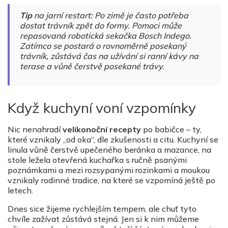
Tip
na jarní restart: Po zimě je často potřeba
dostat trávník zpět do formy. Pomoci může
repasovaná robotická sekačka Bosch Indego.
Zatímco se postará o rovnoměrně posekaný
trávník, zůstává čas na užívání si ranní kávy na
terase a vůně čerstvě posekané trávy.
Když kuchyní voní vzpomínky
Nic nenahradí
velikonoční recepty
po babičce – ty,
které vznikaly „od oka“, dle zkušenosti a citu. Kuchyní se
linula vůně čerstvě upečeného beránka a mazance, na
stole ležela otevřená kuchařka s ručně psanými
poznámkami a mezi rozsypanými rozinkami a moukou
vznikaly rodinné tradice, na které se vzpomíná ještě po
letech.
Dnes sice žijeme rychlejším tempem, ale chuť tyto
chvíle zažívat zůstává stejná. Jen si k nim můžeme