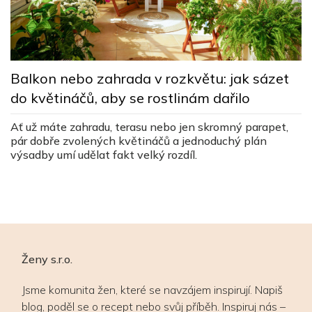
M
Balkon nebo zahrada v rozkvětu: jak sázet
d
do květináčů, aby se rostlinám dařilo
ů
v
Ať už máte zahradu, terasu nebo jen skromný parapet,
Jí
pár dobře zvolených květináčů a jednoduchý plán
c
výsadby umí udělat fakt velký rozdíl.
vy
ré
Ženy s.r.o.
Jsme komunita žen, které se navzájem inspirují. Napiš
blog, poděl se o recept nebo svůj příběh. Inspiruj nás –