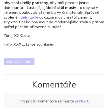
aby spolu ladily
podt
ó
ny
, aby měl prostor jasnou
dominantu – často jí je
jídelní stů
l masiv
– a aby se v
interi
é
ru opakovaly stejn
é
barvy č
i materi
ály. Správně
zvolen
é
jídelní židle
dokážou masivní stůl zjemnit,
zvýraznit nebo posunout do modernějšího stylu a přitom
pořád působit přirozeně a útulně.
Zdroj: XXXLutz
Foto: XXXLutz (se souhlasem)
inspirace
tipy
Komentáře
Pro přidání komentáře se musíte
přihlásit
.