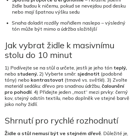
židle budou k ničemu, pokud se nevejdou pod desku
nebo mají špatnou výšku sedu
Snaha doladit rozdí
ly mo
řidlem naslepo – výsledný
t
ó
n může bý
t mimo a
údržba složitější
Jak vybrat židle k masivnímu
stolu do 10 minut
1) Podívejte se na stůl a určete, jestli je jeho t
ó
n
teplý,
nebo
studený.
2) Vyberte směr:
sjednotit
(podobn
é
t
ó
ny) nebo
kontrastovat
(tmav
é
vs. světl
é
).
3) Zvolte
materi
á
l sed
á
ku: d
řevo pro snadnou údržbu,
č
aloun
ění
pro pohodlí
. 4) Přidejte jeden „
most
“
mezi prvky: černý
kov, stejný odstín textilu, nebo doplněk ve stejn
é
barvě
jako nohy židlí.
Shrnutí pro rychl
é
rozhodnutí
Židle a stůl nemusí být ve stejn
é
m dřevě
. Důležit
é
je,