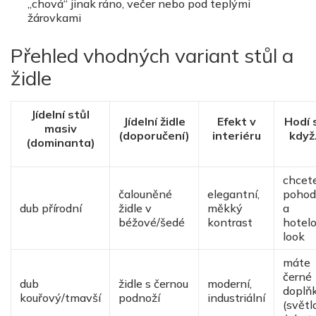
„chová“ jinak rá
no, ve
čer nebo pod teplými
žárovkami
Přehled vhodný
ch variant st
ůl a
židle
Jídelní stůl
Jídelní židle
Efekt v
Hodí 
masiv
(doporučení)
interi
é
ru
kdy
(dominanta)
chcet
č
aloun
ěné
elegantní,
pohod
dub přírodní
židle v
mě
kk
ý
a
béžov
é
/šed
é
kontrast
hotel
look
máte
čern
é
dub
židle s černou
modern
í
,
doplň
kouřový/tmavší
podnoží
industri
ální
(světl