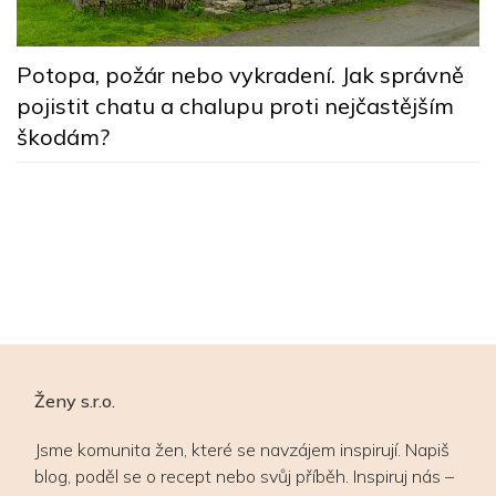
Potopa, požár nebo vykradení. Jak správně
L
pojistit chatu a chalupu proti nejčastějším
h
škodám?
p
Ho
př
t
Ženy s.r.o.
Jsme komunita žen, které se navzájem inspirují. Napiš
blog, poděl se o recept nebo svůj příběh. Inspiruj nás –