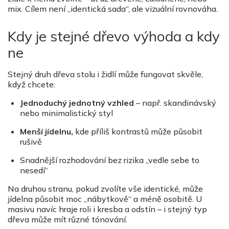
mix. Cílem není „identická sada
“
, ale vizuální rovnová
ha.
Kdy je stejn
é
dř
evo v
ýhoda a kdy
ne
Stejný druh dřeva stolu i židlí může fungovat skvěle,
když chcete:
Jednoduchý jednotný vzhled
– např. skandinávský
nebo minimalistický styl
Men
ší jídelnu,
kde příliš kontrastů může působit
rušivě
Snadnější rozhodování bez rizika „vedle sebe to
nesed
í“
Na druhou stranu, pokud zvolíte vše identick
é
, může
jídelna působit moc „nábytkově“ a m
é
ně osobitě. U
masivu navíc hraje roli i kresba a odstín – i stejný typ
dř
eva m
ůže mít různ
é
t
ó
nování.