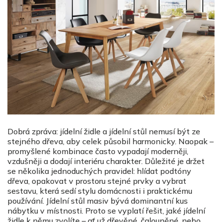
Dobrá zpráva: jídelní židle a jídelní stůl nemusí být ze
stejn
é
ho d
řeva, aby celek působil harmonicky. Naopak –
promyšlen
é
kombinace často vypadají
modern
ěji,
vzdušněji a dodají interi
é
ru charakter. Důležit
é
je držet
se několika jednoduchých pravidel: hlí
dat podt
ó
ny
dřeva, opakovat v prostoru stejn
é
prvky a vybrat
sestavu, která
sed
í stylu domácnosti i praktick
é
mu
používání. Jídelní stůl masiv bývá dominantní kus
nábytku v místnosti. Proto se vyplatí řešit, jak
é
jídelní
židle k němu zvolíte – ať už dřevěn
é
, č
aloun
ěn
é
, nebo