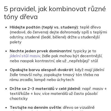
5 pravidel, jak kombinovat různ
é
t
ó
ny dřeva
Hlídejte podt
ó
n
(teplý vs. studený)
: tepl
é
dřevo
(medov
é
, do
červena) dejte dohromady spíš s teplými
odstíny, studen
é
(šed
é
, bělen
é
) držte u studenější
palety
Nechte jeden prvek dominantní
: typicky je to
jídelní stů
l masiv
, židle pak mohou být decentnější,
nebo naopak kontrastní, ale už „nepřebíjejí“ stůl
Opakujte barvu alespoň dvakrá
t
:
když mají jídelní
židle tmavší nohy, zopakujte tmavý t
ó
n třeba na
rámu zrcadla, lampě nebo úchytech
Držte se 2–
3 materi
álů v cel
é
jídelně
: např. masiv +
textil/kůže + kov, ví
ce materi
álů už č
asto p
ů
sob
í
chaoticky
Testujte na denním svě
tle
:
dřevo se vizuálně