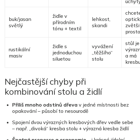
úchyt
chcet
židle v
buk/jasan
lehkost,
optic
přírodním
světlý
skandi
zvětši
t
ó
nu + textil
prosto
stůl je
židle s
vyvážení
rustikální
výraz
jednoduchou
„těžšího
“
masiv
a má
siluetou
stolu
kresb
Nejčastější chyby při
kombinování stolu a židlí
Příliš mnoho odstínů dřeva
v jedn
é
místnosti bez
opakování – pů
sob
í to nesourodě
Spojení dvou výrazných kresbový
ch d
řev vedle sebe
– např. „divoká“ kresba stolu + výrazná kresba židlí
Špatná
proporce a ergonomie
– i krásn
é
jídelní