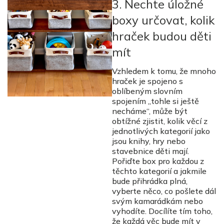
3. Nechte úložné
boxy určovat, kolik
hraček budou děti
mít
Vzhledem k tomu, že mnoho
hraček je spojeno s
oblíbeným slovním
spojením „tohle si ještě
necháme“, může být
obtížné zjistit, kolik věcí z
jednotlivých kategorií jako
jsou knihy, hry nebo
stavebnice děti mají.
Pořiďte box pro každou z
těchto kategorií a jakmile
bude přihrádka plná,
vyberte něco, co pošlete dál
svým kamarádkám nebo
vyhodíte. Docílíte tím toho,
že každá věc bude mít v