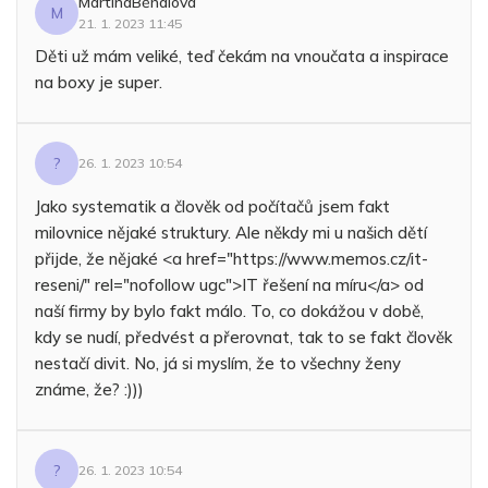
MartinaBěhalová
M
21. 1. 2023 11:45
Děti už mám veliké, teď čekám na vnoučata a inspirace
na boxy je super.
?
26. 1. 2023 10:54
Jako systematik a člověk od počítačů jsem fakt
milovnice nějaké struktury. Ale někdy mi u našich dětí
přijde, že nějaké <a href="https://www.memos.cz/it-
reseni/" rel="nofollow ugc">IT řešení na míru</a> od
naší firmy by bylo fakt málo. To, co dokážou v době,
kdy se nudí, předvést a přerovnat, tak to se fakt člověk
nestačí divit. No, já si myslím, že to všechny ženy
známe, že? :)))
?
26. 1. 2023 10:54