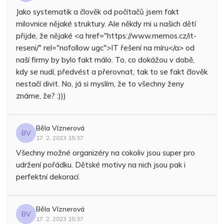
Jako systematik a člověk od počítačů jsem fakt
milovnice nějaké struktury. Ale někdy mi u našich dětí
přijde, že nějaké <a href="https://www.memos.cz/it-
reseni/" rel="nofollow ugc">IT řešení na míru</a> od
naší firmy by bylo fakt málo. To, co dokážou v době,
kdy se nudí, předvést a přerovnat, tak to se fakt člověk
nestačí divit. No, já si myslím, že to všechny ženy
známe, že? :)))
Běla Víznerová
BV
17. 2. 2023 15:37
Všechny možné organizéry na cokoliv jsou super pro
udržení pořádku. Dětské motivy na nich jsou pak i
perfektní dekorací.
Běla Víznerová
BV
17. 2. 2023 15:37