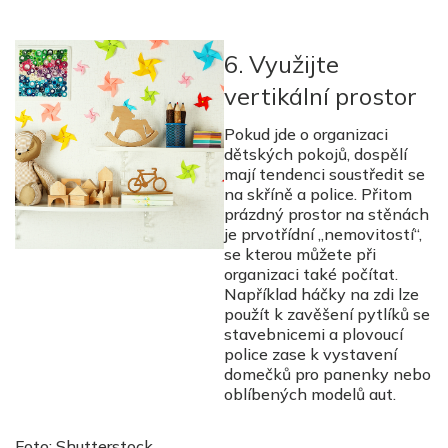
6. Využijte
vertikální prostor
Pokud jde o organizaci
dětských pokojů, dospělí
mají tendenci soustředit se
na skříně a police. Přitom
prázdný prostor na stěnách
je prvotřídní „nemovitostí“,
se kterou můžete při
organizaci také počítat.
Například háčky na zdi lze
použít k zavěšení pytlíků se
stavebnicemi a plovoucí
police zase k vystavení
domečků pro panenky nebo
oblíbených modelů aut.
Foto: Shutterstock