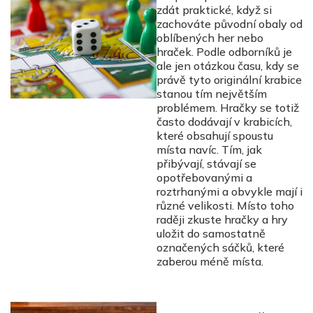
zdát praktické, když si
zachováte původní obaly od
oblíbených her nebo
hraček. Podle odborníků je
ale jen otázkou času, kdy se
právě tyto originální krabice
stanou tím největším
problémem. Hračky se totiž
často dodávají v krabicích,
které obsahují spoustu
místa navíc. Tím, jak
přibývají, stávají se
opotřebovanými a
roztrhanými a obvykle mají i
různé velikosti. Místo toho
raději zkuste hračky a hry
uložit do samostatně
označených sáčků, které
zaberou méně místa.