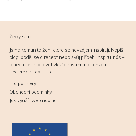
vy
Ženy s.r.o.
Jsme komunita žen, které se navzájem inspirují. Napiš
blog, poděl se o recept nebo svůj příběh. Inspiruj nás –
a nech se inspirovat zkušenostmi a recenzemi
testerek z Testuj.to.
Pro partnery
Obchodní podmínky
Jak využít web naplno