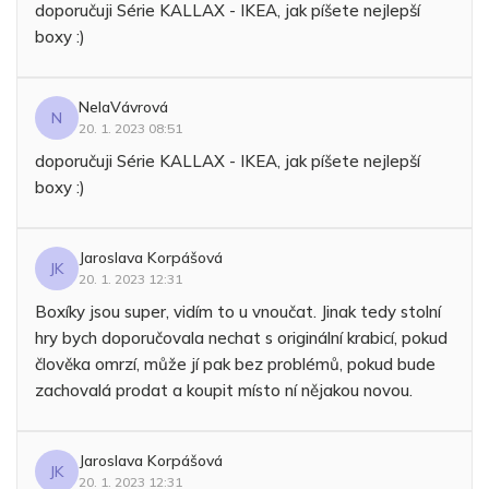
doporučuji Série KALLAX - IKEA, jak píšete nejlepší
boxy :)
NelaVávrová
N
20. 1. 2023 08:51
doporučuji Série KALLAX - IKEA, jak píšete nejlepší
boxy :)
Jaroslava Korpášová
JK
20. 1. 2023 12:31
Boxíky jsou super, vidím to u vnoučat. Jinak tedy stolní
hry bych doporučovala nechat s originální krabicí, pokud
člověka omrzí, může jí pak bez problémů, pokud bude
zachovalá prodat a koupit místo ní nějakou novou.
Jaroslava Korpášová
JK
20. 1. 2023 12:31