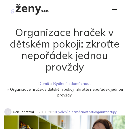
Organizace hraček v
dětském pokoji: zkroťte
nepořádek jednou
provždy
Domů
»
Bydlení a domácnost
»
Organizace hraček v dětském pokoji: zkroťte nepořádek jednou
provždy
LJ
Lucie Janotová
20. 1. 2023
Bydlení a domácnost
děti
organizace
tipy