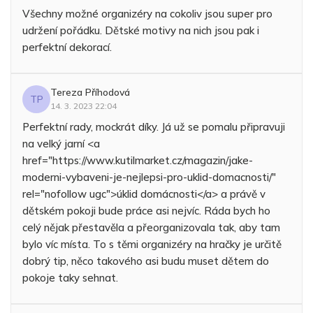
Všechny možné organizéry na cokoliv jsou super pro
udržení pořádku. Dětské motivy na nich jsou pak i
perfektní dekorací.
Tereza Příhodová
TP
14. 3. 2023 22:04
Perfektní rady, mockrát díky. Já už se pomalu připravuji
na velký jarní <a
href="https://www.kutilmarket.cz/magazin/jake-
moderni-vybaveni-je-nejlepsi-pro-uklid-domacnosti/"
rel="nofollow ugc">úklid domácnosti</a> a právě v
dětském pokoji bude práce asi nejvíc. Ráda bych ho
celý nějak přestavěla a přeorganizovala tak, aby tam
bylo víc místa. To s těmi organizéry na hračky je určitě
dobrý tip, něco takového asi budu muset dětem do
pokoje taky sehnat.