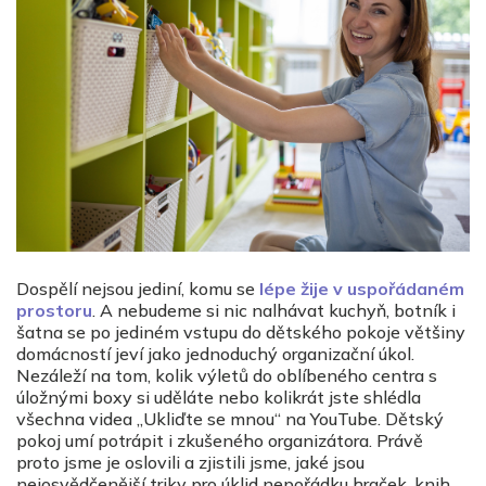
Dospělí nejsou jediní, komu se
lépe žije v uspořádaném
prostoru
. A nebudeme si nic nalhávat kuchyň, botník i
šatna se po jediném vstupu do dětského pokoje většiny
domácností jeví jako jednoduchý organizační úkol.
Nezáleží na tom, kolik výletů do oblíbeného centra s
úložnými boxy si uděláte nebo kolikrát jste shlédla
všechna videa „Ukliďte se mnou“ na YouTube. Dětský
pokoj umí potrápit i zkušeného organizátora. Právě
proto jsme je oslovili a zjistili jsme, jaké jsou
nejosvědčenější triky pro úklid nepořádku hraček, knih