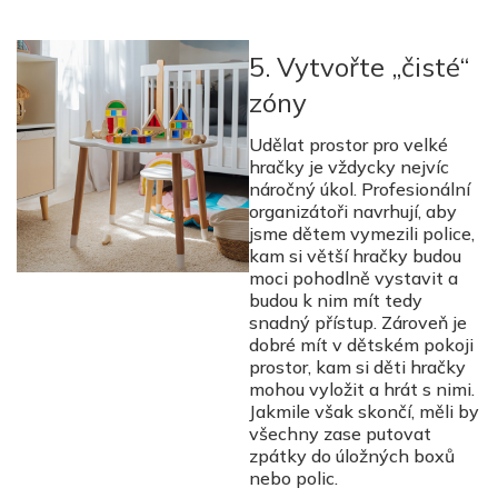
5. Vytvořte „čisté“
zóny
Udělat prostor pro velké
hračky je vždycky nejvíc
náročný úkol. Profesionální
organizátoři navrhují, aby
jsme dětem vymezili police,
kam si větší hračky budou
moci pohodlně vystavit a
budou k nim mít tedy
snadný přístup. Zároveň je
dobré mít v dětském pokoji
prostor, kam si děti hračky
mohou vyložit a hrát s nimi.
Jakmile však skončí, měli by
všechny zase putovat
zpátky do úložných boxů
nebo polic.