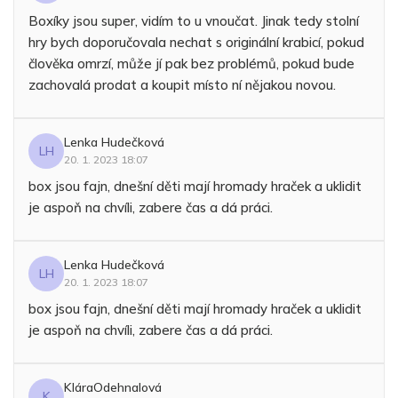
Boxíky jsou super, vidím to u vnoučat. Jinak tedy stolní
hry bych doporučovala nechat s originální krabicí, pokud
člověka omrzí, může jí pak bez problémů, pokud bude
zachovalá prodat a koupit místo ní nějakou novou.
Lenka Hudečková
LH
20. 1. 2023 18:07
box jsou fajn, dnešní děti mají hromady hraček a uklidit
je aspoň na chvíli, zabere čas a dá práci.
Lenka Hudečková
LH
20. 1. 2023 18:07
box jsou fajn, dnešní děti mají hromady hraček a uklidit
je aspoň na chvíli, zabere čas a dá práci.
KláraOdehnalová
K