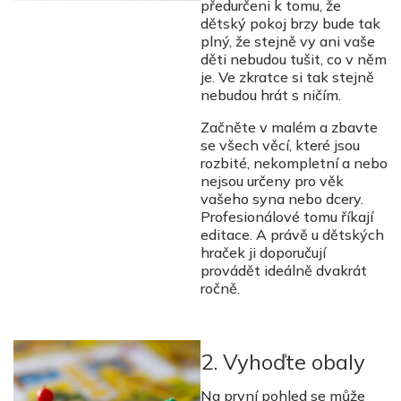
předurčeni k tomu, že
dětský pokoj brzy bude tak
plný, že stejně vy ani vaše
děti nebudou tušit, co v něm
je. Ve zkratce si tak stejně
nebudou hrát s ničím.
Začněte v malém a zbavte
se všech věcí, které jsou
rozbité, nekompletní a nebo
nejsou určeny pro věk
vašeho syna nebo dcery.
Profesionálové tomu říkají
editace. A právě u dětských
hraček ji doporučují
provádět ideálně dvakrát
ročně.
2. Vyhoďte obaly
Na první pohled se může