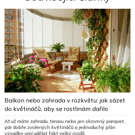
M
Balkon nebo zahrada v rozkvětu: jak sázet
d
do květináčů, aby se rostlinám dařilo
v
Ať už máte zahradu, terasu nebo jen skromný parapet,
,
Jí
pár dobře zvolených květináčů a jednoduchý plán
c
výsadby umí udělat fakt velký rozdíl.