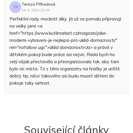
Tereza Příhodová
TP
14. 3. 2023 22:04
Perfektní rady, mockrát díky. Já už se pomalu připravuji
na velký jarní <a
href="https://www.kutilmarket.cz/magazin/jake-
moderni-vybaveni-je-nejlepsi-pro-uklid-domacnosti/"
rel="nofollow ugc">úklid domácnosti</a> a právě v
dětském pokoji bude práce asi nejvíc. Ráda bych ho
celý nějak přestavěla a přeorganizovala tak, aby tam
bylo víc místa. To s těmi organizéry na hračky je určitě
dobrý tip, něco takového asi budu muset dětem do
pokoje taky sehnat.
Související články