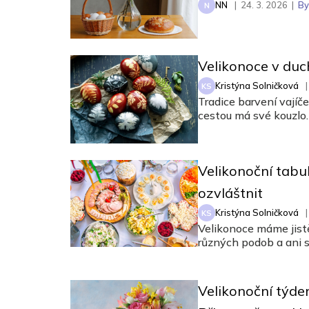
NN
|
24. 3. 2026
|
By
N
Velikonoce v duch
Kristýna Solničková
|
KS
Tradice barvení vajíč
cestou má své kouzlo.
Velikonoční tabul
ozvláštnit
Kristýna Solničková
|
KS
Velikonoce máme jist
různých podob a ani s
Velikonoční týde