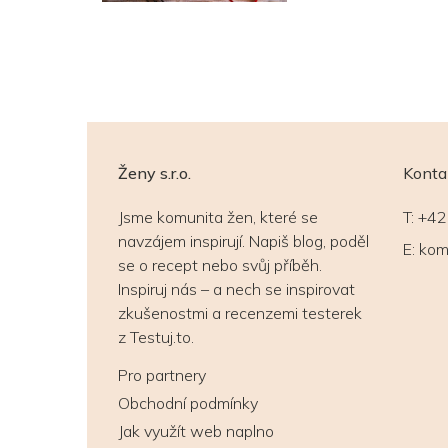
Ženy s.r.o.
Konta
Jsme komunita žen, které se
T:
+42
navzájem inspirují. Napiš blog, poděl
E:
kom
se o recept nebo svůj příběh.
Inspiruj nás – a nech se inspirovat
zkušenostmi a recenzemi testerek
z Testuj.to.
Pro partnery
Obchodní podmínky
Jak využít web naplno