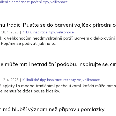
dlení a domácnost
,
pečení
,
tipy
,
velikonoce
u tradic: Pusťte se do barvení vajíček přírodní 
18. 4. 2025
|
#
,
DIY
,
inspirace
,
tipy
,
velikonoce
ek k Velikonocům neodmyslitelně patří. Barvení a dekorování 
 Pojďme se podívat, jak na to.
e může mít i netradiční podobu. Inspirujte se, čím
12. 4. 2025
|
Kulinářské tipy
,
inspirace
,
recepty
,
ve
,
velikonoce
ě spjaty i s mnoha tradičními pochoutkami, každá může mít 
e nemusíte držet pouze klasiky.
n má hlubší význam než přípravu pomlázky.