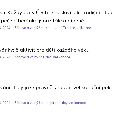
u: Každý pátý Čech je neslaví, ale tradiční rituá
 pečení beránka jsou stále oblíbené
3. 2024
|
Zábava a volný čas
,
cestování
,
Tradice
,
velikonoce
vánky: 5 aktivit pro děti každého věku
3. 2024
|
Zábava a volný čas
,
děti
,
velikonoce
vání: Tipy jak správně snoubit velikonoční pokr
3. 2024
|
Zábava a volný čas
,
inspirace
,
tipy
,
velikonoce