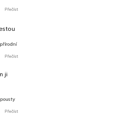
Přečíst
cestou
přírodní
Přečíst
 ji
spousty
Přečíst