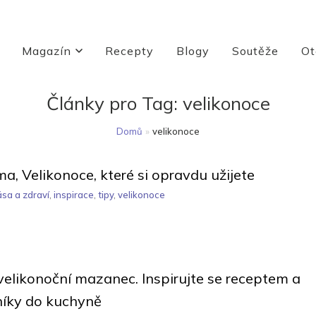
Magazín
Recepty
Blogy
Soutěže
Ot
Články pro Tag:
velikonoce
Domů
»
velikonoce
oma, Velikonoce, které si opravdu užijete
ása a zdraví
,
inspirace
,
tipy
,
velikonoce
velikonoční mazanec. Inspirujte se receptem a
íky do kuchyně