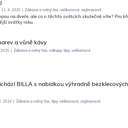
j
11. 4. 2025
|
Zábava a volný čas
,
velikonoce
,
zajímavosti
pou na dveře, ale co o těchto svátcích skutečně víte? Pro k
ější svátky roku.
barev a vůně kávy
. 2025
|
Zábava a volný čas
,
nákupy
,
tipy
,
velikonoce
ichází BILLA s nabídkou výhradně bezklecových
3. 2024
|
Zábava a volný čas
,
tipy
,
velikonoce
,
zajímavosti