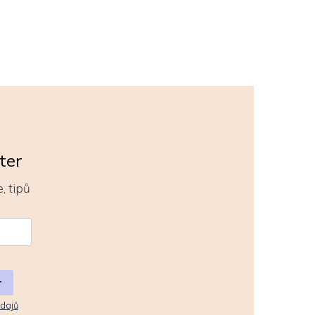
ter
, tipů
r
dajů