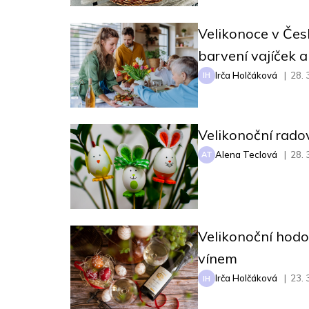
Velikonoce v Česk
barvení vajíček a
Irča Holčáková
|
28. 
IH
Velikonoční rado
Alena Teclová
|
28. 
AT
Velikonoční hodo
vínem
Irča Holčáková
|
23. 
IH