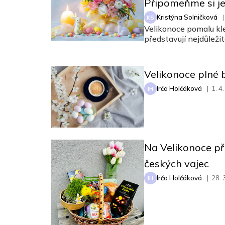
Připomeňme si je
Kristýna Solničková
|
KS
Velikonoce pomalu kle
představují nejdůležit
Velikonoce plné 
Irča Holčáková
|
1. 4
IH
Na Velikonoce př
českých vajec
Irča Holčáková
|
28. 
IH