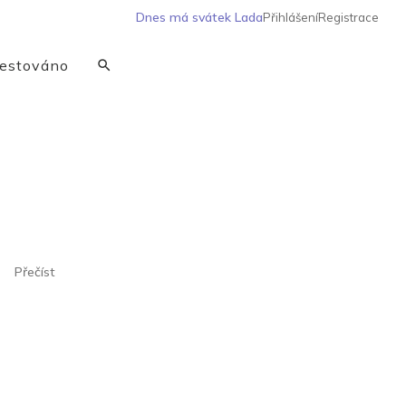
Dnes má svátek
Lada
Přihlášení
Registrace
estováno
Přečíst