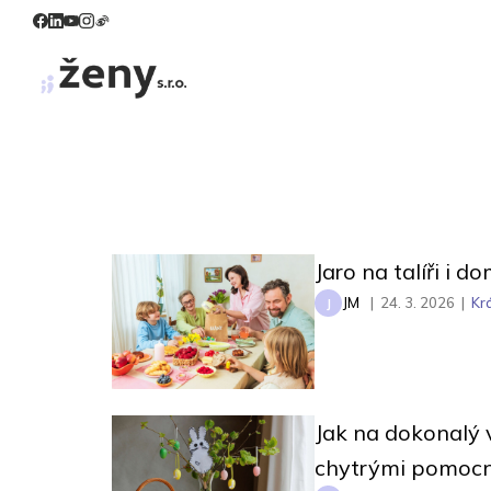
Jaro na talíři i d
JM
|
24. 3. 2026
|
Kr
J
Jak na dokonalý 
chytrými pomocn