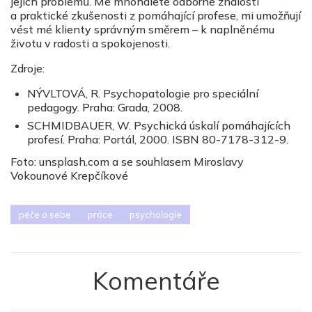
jejich problémů. Mé mnohaleté odborné znalosti
a praktické zkušenosti z pomáhající profese, mi umožňují
vést mé klienty správným směrem – k naplněnému
životu v radosti a spokojenosti.
Zdroje:
NÝVLTOVÁ, R. Psychopatologie pro speciální
pedagogy. Praha: Grada, 2008.
SCHMIDBAUER, W. Psychická úskalí pomáhajících
profesí. Praha: Portál, 2000. ISBN 80-7178-312-9.
Foto: unsplash.com a se souhlasem Miroslavy
Vokounové Krepčíkové
péče o sebe
práce
psychologie
Komentáře