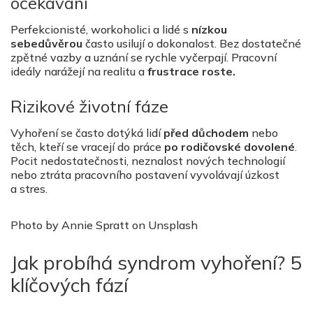
očekávání
Perfekcionisté, workoholici a lidé s
nízkou
sebedůvěrou
často usilují o dokonalost. Bez dostatečné
zpětné vazby a uznání se rychle vyčerpají. Pracovní
ideály narážejí na realitu a
frustrace roste.
Rizikové životní fáze
Vyhoření se často dotýká lidí
před důchodem
nebo
těch, kteří se vracejí do práce
po rodičovské dovolené
.
Pocit nedostatečnosti, neznalost nových technologií
nebo ztráta pracovního postavení vyvolávají úzkost
a stres.
Photo by Annie Spratt on Unsplash
Jak probíhá syndrom vyhoření? 5
klíčových fází