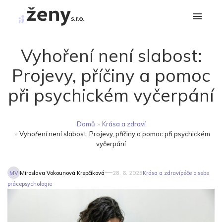
Vyhoření není slabost:
Projevy, příčiny a pomoc
při psychickém vyčerpání
Domů
»
Krása a zdraví
»
Vyhoření není slabost: Projevy, příčiny a pomoc při psychickém
vyčerpání
MV
Miroslava Vokounová Krepčíková
28. 6. 2025
Krása a zdraví
péče o sebe
práce
psychologie