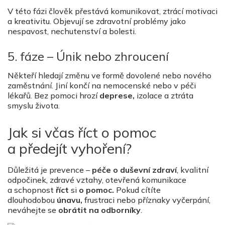
V této fázi člověk přestává komunikovat, ztrácí motivaci
a kreativitu. Objevují se zdravotní problémy jako
nespavost, nechutenství a bolesti.
5. fáze – Únik nebo zhroucení
Někteří hledají změnu ve formě dovolené nebo nového
zaměstnání. Jiní končí na nemocenské nebo v péči
lékařů. Bez pomoci hrozí
deprese,
izolace a ztráta
smyslu života.
Jak si včas říct o pomoc
a předejít vyhoření?
Důležitá je prevence –
péče o duševní zdraví
, kvalitní
odpočinek, zdravé vztahy, otevřená komunikace
a schopnost
říct
si
o pomoc.
Pokud cítíte
dlouhodobou
únavu,
frustraci nebo příznaky vyčerpání,
neváhejte se
obrátit na odborníky
.