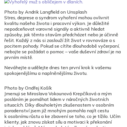
Photo by Andrik Langfield on Unsplash
Stres, deprese a syndrom vyhoření mohou ovlivnit
kvalitu našeho života i pracovní výkon. Je důležité
nepodceňovat varovné signály a aktivně hledat
způsoby, jak těmto stavům předcházet nebo je účinně
řešit. Každý z nás si zaslouží žít život v rovnováze a s
pocitem pohody. Pokud se cítíte dlouhodobě vyčerpaní,
nebojte se požádat o pomoc – vaše duševní zdraví je na
prvním místě.
Neváhejte a udělejte dnes ten první krok k vašemu
spokojenějšímu a naplněnějšímu životu.
Photo by Ondřej Košík
Jmenuji se Miroslava Vokounová Krepčíková a mým
posláním je pomáhat lidem v náročných životních
situacích. Díky dlouholetým zkušenostem v osobním
poradenství jsem již mnohým pomohla najít cestu
k osobnímu růstu a ke zbavení se toho, co je tížilo. Učím
klienty, jak znovu získat sílu a motivaci k překonání