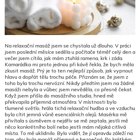
Na relaxační masáž jsem se chystala už dlouho. V práci
jsem poslední měsíce seděla u počítače téměř celý den a
večer jsem cítila, jak mám ztuhlá ramena, krk i záda.
Kamarádka mi proto jednou při kávě řekla, že bych měla
zkusit masáž. Prý je to ten nejlepší způsob, jak vypnout
hlavu a dopřát tělu trochu péče. Přiznám se, že jsem z
toho byla trochu nervózní. Nikdy předtím jsem na žádné
masáži nebyla a vůbec jsem nevěděla, co přesně čekat.
Když jsem přišla do masážního studia, hned mě
překvapila příjemná atmosféra. V místnosti bylo
tlumené světlo, hrála tichá relaxační hudba a ve vzduchu
byla cítit jemná vůně esenciálních olejů. Masérka mě
přivítala s úsměvem a nejdřív se mě zeptala, jestli mě
něco konkrétního bolí nebo jestli mám nějaká citlivá
místa. To mě uklidnilo. Bylo vidět, že jí opravdu záleží na
tom, aby byla masáž příjemná a bezpečná. Po krátkém