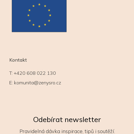
Kontakt
T:
+420 608 022 130
E:
komunita@zenysro.cz
Odebírat newsletter
Pravidelná dávka inspirace, tipů i soutěží.