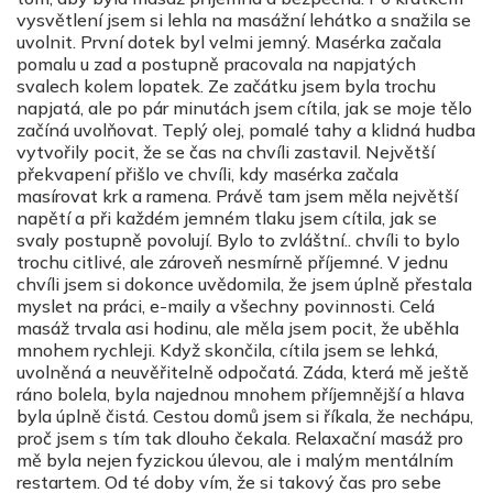
vysvětlení jsem si lehla na masážní lehátko a snažila se
uvolnit. První dotek byl velmi jemný. Masérka začala
pomalu u zad a postupně pracovala na napjatých
svalech kolem lopatek. Ze začátku jsem byla trochu
napjatá, ale po pár minutách jsem cítila, jak se moje tělo
začíná uvolňovat. Teplý olej, pomalé tahy a klidná hudba
vytvořily pocit, že se čas na chvíli zastavil. Největší
překvapení přišlo ve chvíli, kdy masérka začala
masírovat krk a ramena. Právě tam jsem měla největší
napětí a při každém jemném tlaku jsem cítila, jak se
svaly postupně povolují. Bylo to zvláštní.. chvíli to bylo
trochu citlivé, ale zároveň nesmírně příjemné. V jednu
chvíli jsem si dokonce uvědomila, že jsem úplně přestala
myslet na práci, e-maily a všechny povinnosti. Celá
masáž trvala asi hodinu, ale měla jsem pocit, že uběhla
mnohem rychleji. Když skončila, cítila jsem se lehká,
uvolněná a neuvěřitelně odpočatá. Záda, která mě ještě
ráno bolela, byla najednou mnohem příjemnější a hlava
byla úplně čistá. Cestou domů jsem si říkala, že nechápu,
proč jsem s tím tak dlouho čekala. Relaxační masáž pro
mě byla nejen fyzickou úlevou, ale i malým mentálním
restartem. Od té doby vím, že si takový čas pro sebe