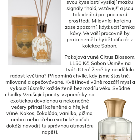
svou kyselostí vysílají mozku
signály “haló, vstávej!” a jsou
tak ideální pro pracovní
prostředí. Milovníci kofeinu
zase zpozorní, když ucítí zrnka
kávy. Ve vaší pracovně by
proto neměl chybět difuzér z
kolekce Sabon.
Pokojová vůně Citrus Blossom,
1150 Kč, Sabon Úsměv na
tváři Které ženě by neudělala
radost květina? Připomíná chvíle, kdy jsme šťastné,
milované a opečovávané. Květinové vůně rozzáří mysl a
vykouzlí úsměv každé ženě bez rozdílu věku. Svůdné
chvilky
Vzrušující pocity, vzpomínky na
exotickou dovolenou a nekonečné
večery přináší kořeněné a hřejivé
vůně. Kokos, čokoláda, vanilka, pižmo,
ambra nebo třeba exotické pačuli
dokáží navodit tu správnou atmosféru
napětí.