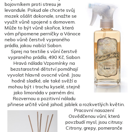
bojovníkem proti stresu je
levandule. Pokud ale chcete svůj
mozek ošálit dokonale, snažte se
využít vůně spojené s domovem.
Může to být vůně skořice, která
vám připomene perníčky a Vánoce
nebo vůně čerstvě vypraného
prádla, jakou nabízí Sabon.
Sprej na textilie s vůní čerstvě
vypraného prádla, 490 Kč, Sabon
Hravá nálada Vzpomínky na
bezstarostné dětství pomáhají
vyvolat hlavně ovocné vůně. Jsou
hodně sladké, ale také svěží a
mohou být i trochu kyselé, stejně
jako limonáda v parném dni.
Rozvernou a pozitivní náladu
přinese určitě vůně jahod, jablek a rozkvetlých květin.
Pracovní nasazení
Osvědčenou vůní, která
povzbudí mysl, jsou citrusy.
Citrony, grepy, pomeranče