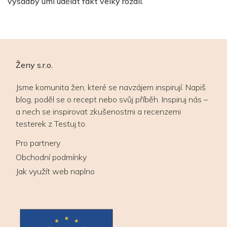
výsadby umí udělat fakt velký rozdíl.
vy
Ženy s.r.o.
Jsme komunita žen, které se navzájem inspirují. Napiš
blog, poděl se o recept nebo svůj příběh. Inspiruj nás –
a nech se inspirovat zkušenostmi a recenzemi
testerek z Testuj.to.
Pro partnery
Obchodní podmínky
Jak využít web naplno