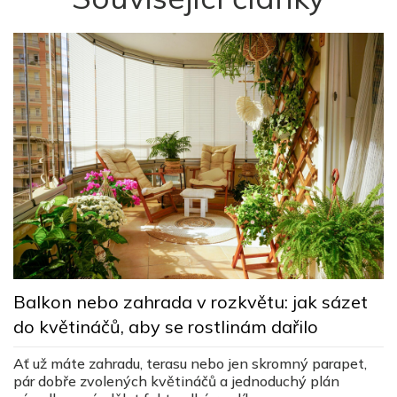
M
Balkon nebo zahrada v rozkvětu: jak sázet
d
do květináčů, aby se rostlinám dařilo
v
Ať už máte zahradu, terasu nebo jen skromný parapet,
Jí
pár dobře zvolených květináčů a jednoduchý plán
,
c