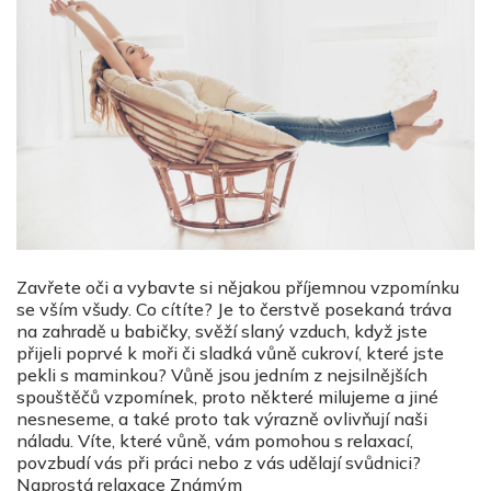
Zavřete oči a vybavte si nějakou příjemnou vzpomínku
se vším všudy. Co cítíte? Je to čerstvě posekaná tráva
na zahradě u babičky, svěží slaný vzduch, když jste
přijeli poprvé k moři či sladká vůně cukroví, které jste
pekli s maminkou? Vůně jsou jedním z nejsilnějších
spouštěčů vzpomínek, proto některé milujeme a jiné
nesneseme, a také proto tak výrazně ovlivňují naši
náladu. Víte, které vůně, vám pomohou s relaxací,
povzbudí vás při práci nebo z vás udělají svůdnici?
Naprostá relaxace
Známým