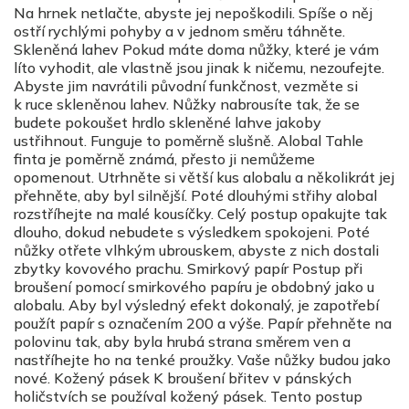
Na hrnek netlačte, abyste jej nepoškodili. Spíše o něj
ostří rychlými pohyby a v jednom směru táhněte.
Skleněná lahev Pokud máte doma nůžky, které je vám
líto vyhodit, ale vlastně jsou jinak k ničemu, nezoufejte.
Abyste jim navrátili původní funkčnost, vezměte si
k ruce skleněnou lahev. Nůžky nabrousíte tak, že se
budete pokoušet hrdlo skleněné lahve jakoby
ustřihnout. Funguje to poměrně slušně. Alobal Tahle
finta je poměrně známá, přesto ji nemůžeme
opomenout. Utrhněte si větší kus alobalu a několikrát jej
přehněte, aby byl silnější. Poté dlouhými střihy alobal
rozstříhejte na malé kousíčky. Celý postup opakujte tak
dlouho, dokud nebudete s výsledkem spokojeni. Poté
nůžky otřete vlhkým ubrouskem, abyste z nich dostali
zbytky kovového prachu. Smirkový papír Postup při
broušení pomocí smirkového papíru je obdobný jako u
alobalu. Aby byl výsledný efekt dokonalý, je zapotřebí
použít papír s označením 200 a výše. Papír přehněte na
polovinu tak, aby byla hrubá strana směrem ven a
nastříhejte ho na tenké proužky. Vaše nůžky budou jako
nové. Kožený pásek K broušení břitev v pánských
holičstvích se používal kožený pásek. Tento postup