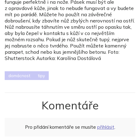
funguje perfektně i na nože. Pásek musí být ale
z opravdové kůže, jinak to nebude fungovat a vy budete
mít po parádě. Můžete ho použít na závěrečné
dobroušení, kdy zbavíte nůž zbylých nerovností na ostří.
Nůž nabrousíte táhnutím ve směru ostří po opasku tak,
aby byla čepel v kontaktu s kůží v co největším
možném rozsahu. Pokud je nůž skutečně tupý, nejprve
jej nabruste o něco tvrdého. Použít můžete kamenný
parapet, schod nebo kus jemnějšího betonu. Foto:
Shutterstock Autorka: Karolína Dostálová
domácnost
tipy
Komentáře
Pro přidání komentáře se musíte
přihlásit
.