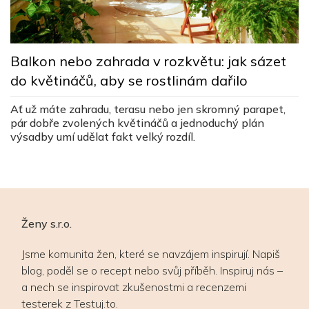
M
Balkon nebo zahrada v rozkvětu: jak sázet
d
do květináčů, aby se rostlinám dařilo
v
Ať už máte zahradu, terasu nebo jen skromný parapet,
Jí
pár dobře zvolených květináčů a jednoduchý plán
,
c
výsadby umí udělat fakt velký rozdíl.
vy
Ženy s.r.o.
Jsme komunita žen, které se navzájem inspirují. Napiš
blog, poděl se o recept nebo svůj příběh. Inspiruj nás –
a nech se inspirovat zkušenostmi a recenzemi
testerek z Testuj.to.