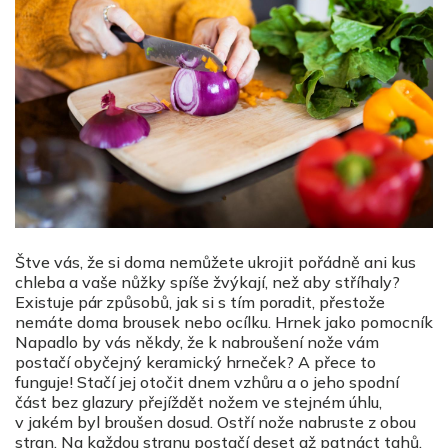
Štve vás, že si doma nemůžete ukrojit pořádně ani kus
chleba a vaše nůžky spíše žvýkají, než aby stříhaly?
Existuje pár způsobů, jak si s tím poradit, přestože
nemáte doma brousek nebo ocílku. Hrnek jako pomocník
Napadlo by vás někdy, že k nabroušení nože vám
postačí obyčejný keramický hrneček? A přece to
funguje! Stačí jej otočit dnem vzhůru a o jeho spodní
část bez glazury přejíždět nožem ve stejném úhlu,
v jakém byl broušen dosud. Ostří nože nabruste z obou
stran. Na každou stranu postačí deset až patnáct tahů.