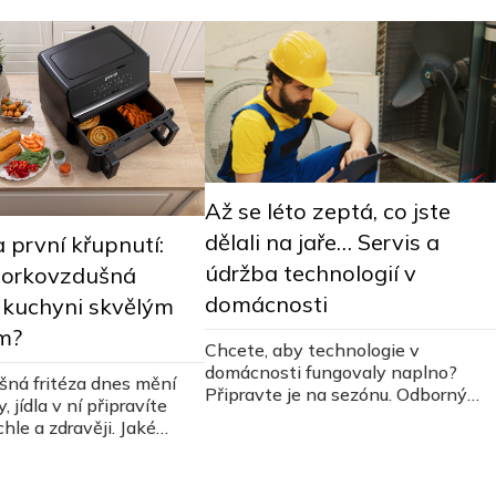
Až se léto zeptá, co jste
dělali na jaře… Servis a
 první křupnutí:
údržba technologií v
 horkovzdušná
domácnosti
v kuchyni skvělým
m?
Chcete, aby technologie v
domácnosti fungovaly naplno?
ná fritéza dnes mění
Připravte je na sezónu. Odborný
, jídla v ní připravíte
servis zajistí správné fungování a
hle a zdravěji. Jaké
předejte vyšší spotřebě energií.
má třeba Gorenje
.