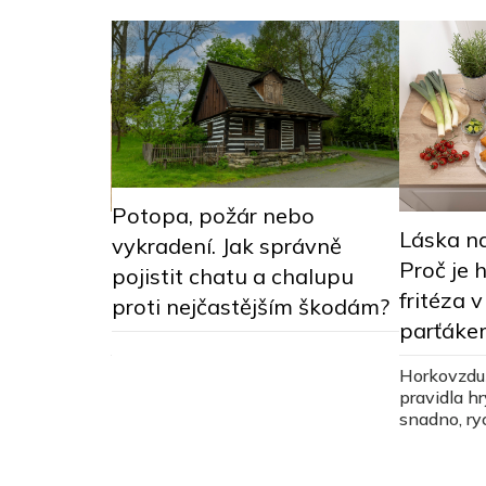
Potopa, požár nebo
dle a stůl
Láska na
vykradení. Jak správně
? Jak je
Proč je
pojistit chatu a chalupu
jídelna
fritéza 
proti nejčastějším škodám?
parťáke
musí být ze
Horkovzduš
elek působil
pravidla hry
ené
snadno, ryc
dají
přednosti 
AF2700BP