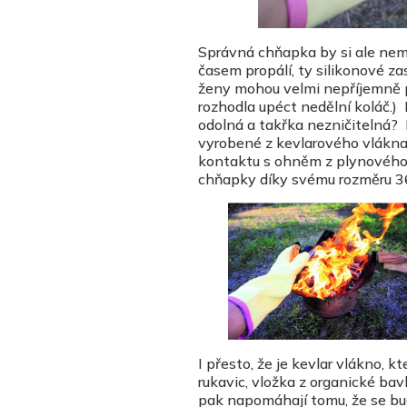
Správná chňapka by si ale nemě
časem propálí, ty silikonové z
ženy mohou velmi nepříjemně po
rozhodla upéct nedělní koláč.)
odolná a takřka nezničitelná? 
vyrobené z kevlarového vlákna,
kontaktu s ohněm z plynového s
chňapky díky svému rozměru 36 
I přesto, že je kevlar vlákno, 
rukavic, vložka z organické bav
pak napomáhají tomu, že se bu