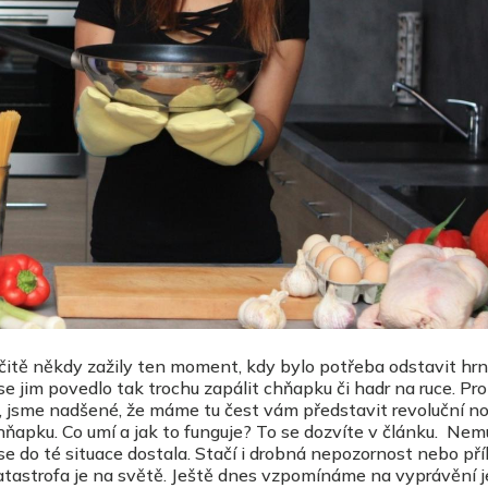
čitě někdy zažily ten moment, kdy bylo potřeba odstavit hrn
se jim povedlo tak trochu zapálit chňapku či hadr na ruce. Pro
, jsme nadšené, že máme tu čest vám představit revoluční n
hňapku. Co umí a jak to funguje? To se dozvíte v článku. Nem
e do té situace dostala. Stačí i drobná nepozornost nebo příl
atastrofa je na světě. Ještě dnes vzpomínáme na vyprávění 