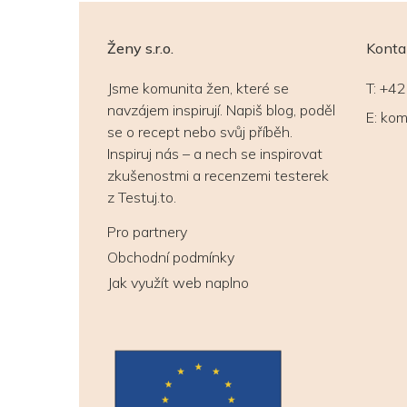
Ženy s.r.o.
Konta
Jsme komunita žen, které se
T:
+42
navzájem inspirují. Napiš blog, poděl
E:
kom
se o recept nebo svůj příběh.
Inspiruj nás – a nech se inspirovat
zkušenostmi a recenzemi testerek
z Testuj.to.
Pro partnery
Obchodní podmínky
Jak využít web naplno