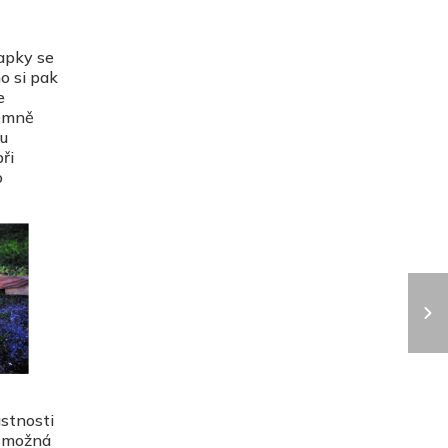
ňapky se
o si pak
e
rémně
u
ři
o
astnosti
A možná