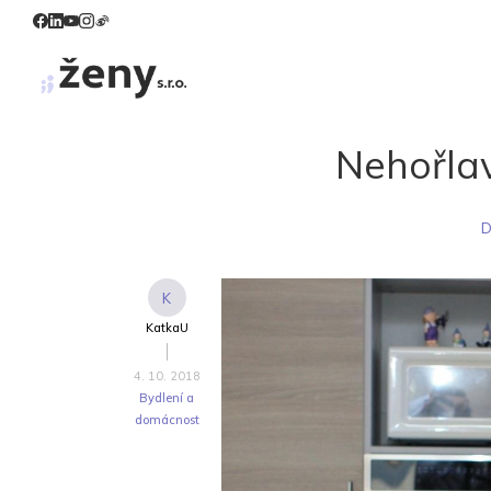
Nehořlav
K
KatkaU
4. 10. 2018
Bydlení a
domácnost