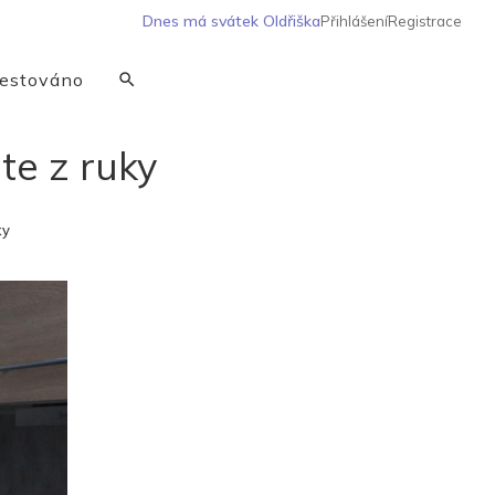
Dnes má svátek
Oldřiška
Přihlášení
Registrace
estováno
te z ruky
ky