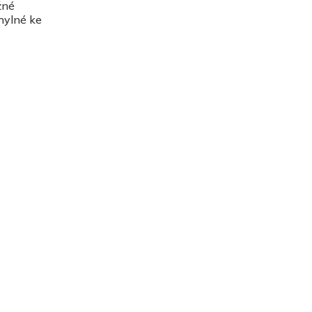
žné
chylné ke