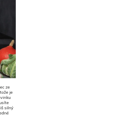
ec ze
tože je
ovinku
usíte
iš silný
jedné