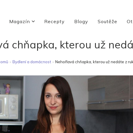
Magazín
Recepty
Blogy
Soutěže
Ot
á chňapka, kterou už nedá
Domů
»
Bydlení a domácnost
»
Nehořlavá chňapka, kterou už nedáte z ru