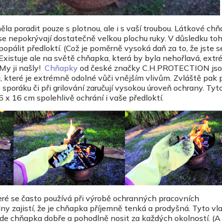
la poradit pouze s plotnou, ale i s vaší troubou. Látkové ch
ase nepokrývají dostatečně velkou plochu ruky. V důsledku toh
pálit předloktí. (Což je poměrně vysoká daň za to, že jste s
 Existuje ale na světě chňapka, která by byla nehořlavá, ext
My ji našly!
Chňapky
od české značky C.H.PROTECTION jso
 které je extrémně odolné vůči vnějším vlivům. Zvláště pak p
poráku či při grilování zaručují vysokou úroveň ochrany. Tyt
x 16 cm spolehlivě ochrání i vaše předloktí.
které se často používá při výrobě ochranných pracovních
lny zajistí, že je chňapka příjemně tenká a prodyšná. Tyto vl
de chňapka dobře a pohodlně nosit za každých okolností. (