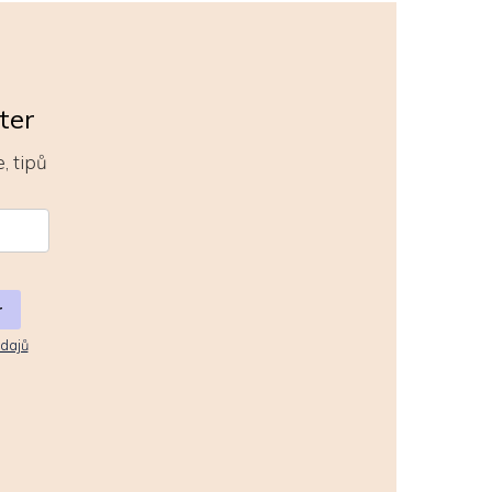
ter
, tipů
r
dajů