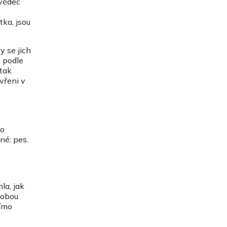
 vědec
tka, jsou
y se jich
t podle
 tak
vřeni v
lo
né: pes.
la, jak
 obou
římo