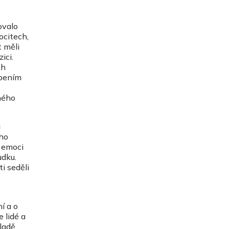
ovalo
ocitech,
 měli
ici.
ch
opením
ného
a
 ho
á emoci
udku.
i seděli
í a o
 lidé a
kladě