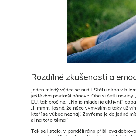
Rozdílné zkušenosti a emoce
Jeden mladý vědec se nudil. Stál u okna v bílém 
ještě dva postarší pánové. Oba si četli noviny
EU, tak proč ne.“ „No jo mladej je aktivní.“ po
„Hmmm. Jasně, že něco vymyslím a taky už vím
kteří se vůbec neznají. Zavřeme je do jedné mí
si na toto téma."
Tak se i stalo. V pondělí ráno přišli dva dobrovo