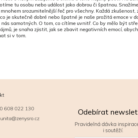
íme tu osobu nebo událost jako dobrou či špatnou. Snažíme
e mnohem srozumitelnější řeč pro všechny. Každá zkušenost, 
o, co je skutečně dobré nebo špatné je naše prožitá emoce v 
 o nás samotných. O tom, co cítíme uvnitř. Co by mělo být st
jmů, je snaha zjistit, jak se zbavit negativních emocí, aby
at si v tom.
kt
0 608 022 130
Odebírat newslet
unita@zenysro.cz
Pravidelná dávka inspirace
i soutěží.