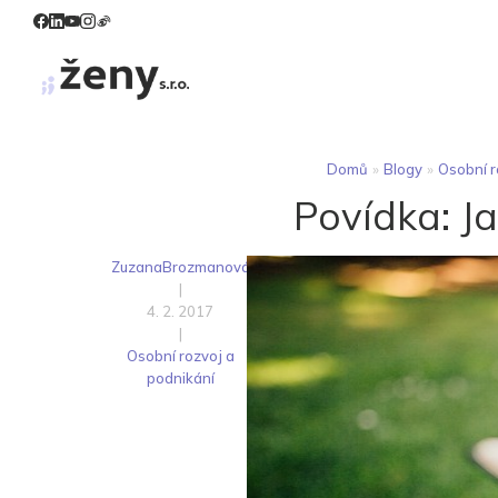
Domů
»
Blogy
»
Osobní r
Povídka: Ja
ZuzanaBrozmanová
|
4. 2. 2017
|
Osobní rozvoj a
podnikání