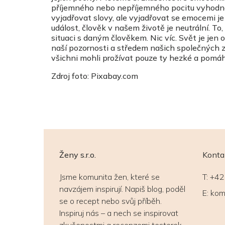
příjemného nebo nepříjemného pocitu vyhodnot
vyjadřovat slovy, ale vyjadřovat se emocemi j
událost, člověk v našem životě je neutrální. T
situaci s daným člověkem. Nic víc. Svět je jen
naší pozornosti a středem našich společných zá
všichni mohli prožívat pouze ty hezké a pomáh
Zdroj foto: Pixabay.com
Ženy s.r.o.
Konta
Jsme komunita žen, které se
T:
+42
navzájem inspirují. Napiš blog, poděl
E:
kom
se o recept nebo svůj příběh.
Inspiruj nás – a nech se inspirovat