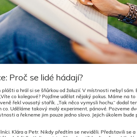
: Proč se lidé hádají?
plášti a hrál si se šňůrkou od žaluzií. V místnosti nebyl sám. 
. „Víte co kolegové? Pojďme udělat nějaký pokus. Máme na to
baveně řekl vousatý stařík. „Tak něco vymysli hochu.“ dodal ten
 co. Uděláme takový malý experiment, pánové. Pozveme dva 
stnosti a řekneme jim pouze jedno slovo. Jejich úkolem bude 
lníci. Klára a Petr. Nikdy předtím se neviděli. Představili se a 