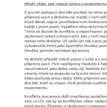
Mladý vědec pak napsal zprávu o experimentu
V prvním pokusu si dva lidé povídali na téma p
příjemný pocit a druhému ne. Každý z nich měl 
které dávali najevo prostřednictvím hodnocení
každý s jiným psem. Vyjádření obou dotyčných 
Tímto se dostali do konfliktu a nepochopení, pr
zkušeností nebyli schopni určit, kdo z nich má
názoru toho druhého. Už nešlo ani tak o psa, je
vyhodnotila Petra jako špatného člověka, prot
člověka, protože nechápal její postoj.
Ve druhém případě mluvili pouze o sobě a o svý
příjemný pocit, Petr nepříjemný. Nedošlo k há
nevyhodnotil, jako dobrý nebo zlý. Nedošlo ke 
strachu, která se projevila na fyzické úrovni. S
Klára prožívala emoci lásky. Měla příjemné poci
dva lidé, kteří ve stejné chvíli prožívali rozdíl
experimentu.
Konflikty jsou jenom další smyšlenou společens
tom, co cítí, tak by ke konfliktům vůbec nedoch
jejich pocity. Pleteme si zkušenosti s emocemi