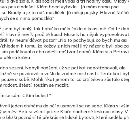
tůl a dvě židle. K dispozici měli vodu a tři hodiny času. Mladý
 slovo pes a odešel. Klára hned vyhrkla: „Já mám doma psa.
se Bradly a je to náš mazlíček. Já miluji pejsky. Hlavně štěňá
ych se s nima pomazlila.“
 jsem byl malý, tak babička měla čokla a kousl mě. Od té dob
 zlí, hlavně nevíš, proč tě kousl. Musels ho nějak vyprovokova
dítě, ty neumí dávat pozor.“ „No to pochybuji, co bych mu asi
Vzhledem k tomu, že každý z nich měl jiný názor a byli oba za
c jim poděkoval a oba odešli naštvaní domů. Klára si o Petrovi
 to pěkná kráva.
edno sezení. Nebyli nadšeni, už se potkat nepotřebovali, ale
vlažně se pozdravili a vešli do známé místnosti. Tentokrát by
 pouze o sobě. Mohli říkat jenom to, co cítí. Slovo zůstalo stej
 radost, štěstí, toužím se mazlit.“
ím se sám. Cítím bolest.“
vali jeden druhému do očí a usmívali se na sebe. Klára si všim
 úsměv. Petr si všiml, jak se Kláře nádherně lesknou vlasy. V
em o bližší poznání té překrásné lidské bytosti, které seděla p