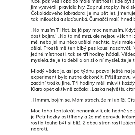
ruce, pak vešli oba do malé místnosti, kde byl s
jim vysvětlil pravidla hry. Zapnul stopky, řekl
Čokoládového labradora. Je mu pět let. Jmenuje 
tak miloučká a slaďounká. Čumáčči malí, hned b
„No musím Ti říct, že já psy moc nemusím. Když
dost bojím.“ „No to mě mrzí, ale nejsou všichni
mě, nebo jsi mu něco udělal nechtíc, byls malé 
dělal. Prostě mě ten blbý pes kousl naschvál.“ 
jedné místnosti, tak se tři hodiny hádali. Věde
myslela, že je to debil a on si o ní myslel, že je
Mladý vědec je, asi po týdnu, pozval ještě na j
experiment bylo nutné dokončit. Přišli znovu, 
zadání trošku jiné. Tři hodiny měli mluvit každý
Klára opět aktivně začala: „Láska největší, cítím
„Hmmm, bojím se. Mám strach, že mi ublíží. Cít
Moc toho tentokrát nenamluvili, ale hodně se dí
je Petr hezky ostříhaný a že má opravdu krásný
rostla touha být si blíž. Z obou stran rostl záj
naproti.