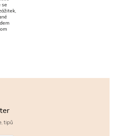
 se
zážitek,
dané
ředem
chom
ter
, tipů