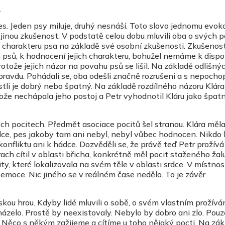
:
es. Jeden psy miluje, druhý nesnáší. Toto slovo jednomu evok
jinou zkušenost. V podstatě celou dobu mluvili oba o svých p
 charakteru psa na základě své osobní zkušenosti. Zkušenost
psů, k hodnocení jejich charakteru, bohužel nemáme k dispoz
otože jejich názor na povahu psů se lišil. Na základě odlišný
 pravdu. Pohádali se, oba odešli značně rozrušeni a s nepoch
stli je dobrý nebo špatný. Na základě rozdílného názoru Klára
ože nechápala jeho postoj a Petr vyhodnotil Kláru jako špat
ch pocitech. Předmět asociace pocitů šel stranou. Klára měl
dce, pes jakoby tam ani nebyl, nebyl vůbec hodnocen. Nikdo
konfliktu ani k hádce. Dozvěděli se, že právě teď Petr prožív
trach cítil v oblasti břicha, konkrétně měl pocit staženého žal
ty, které lokalizovala na svém těle v oblasti srdce. V místnost
né emoce. Nic jiného se v reálném čase nedělo. To je závěr
kou hrou. Kdyby lidé mluvili o sobě, o svém vlastním prožíván
ázelo. Prostě by neexistovaly. Nebylo by dobro ani zlo. Pouze
. Něco s někým zažijeme a cítíme u toho nějaký pocti. Na zá