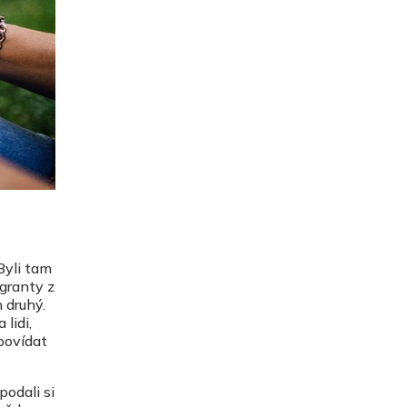
Byli tam
 granty z
 druhý.
lidi,
povídat
podali si