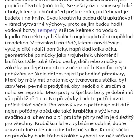
papírů a čtvrtek (náčrtník). Se sešity úzce souvisejí také
obaly,
které je chrání před poškozením, potřebovat je
budete i na knihy. Svou kreativitu budou děti uplatňovat
v rámci
výtvarné
výchovy, proto se jim budou hodit
vodové barvy,
tempery
, štětce, kelímek na vodu a
lepidlo. Na některých školách najde uplatnění například
i modelína. V závislosti na třídě, kterou navštěvuje,
využije dítě i další pomůcky, například kalkulačku,
geometrické pomůcky jako trojúhelník, úhloměr či
kružítko. Dále také třeba desky, diář nebo značky a
záložky pro lepší orientaci v učebnicích. Komfortnější
pobývání ve škole dětem zajistí pohodlné
přezůvky,
které by měly mít anatomicky tvarovanou stélku, být
uzavřené, pevné a prodyšné, aby nedošlo k úrazům a
noha se nepotila. Mezi prsty a špičkou boty je dobré mít
vůli přibližně 1 cm. Na přezůvky budete potřebovat
pořídit také sáček. Pro zdravý vývin potřebuje mít dítě
nejen pořádný oběd, ale také
krabičku
s výživnou
svačinou
a
lahev na pití,
protože pitný režim je důležitý
pro všechny. Krabičku i lahev vybíráme odolné, dobře
uzavíratelné a těsnící i dostatečně velké. Kromě sáčku
na přezůvky bude třeba školáka vybavit rovněž sáčkem