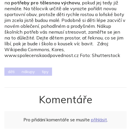
na
potřeby pro tělesnou výchovu
, pokud jej tedy již
nemáte. Na tělocvik určitě ale vyrazte pořídit novou
sportovní obuv, protože děti rychle rostou a loňské boty
jim zcela jistě budou malé. Podobně si děti lépe zacvičí v
novém oblečení, pohodlném a prodyšném. Nákup
školních potřeb vás nemusí stresovat, zaměřte se jen
na to důležité. Dejte dětem prostor, ať řeknou, co se jim
líbí, pak je bude i škola o kousek víc bavit. Zdroj:
Wikipedia Commons, Kores,
www.spolecenskaodpovednost.cz Foto: Shutterstock
děti
nákupy
tipy
Komentáře
Pro přidání komentáře se musíte
přihlásit
.