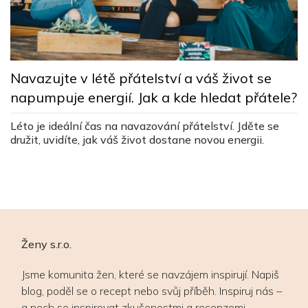
T
l
Navazujte v létě přátelství a váš život se
napumpuje energií. Jak a kde hledat přátele?
Tá
al
Léto je ideální čas na navazování přátelství. Jděte se
dí
č
družit, uvidíte, jak váš život dostane novou energii.
Ženy s.r.o.
Jsme komunita žen, které se navzájem inspirují. Napiš
blog, poděl se o recept nebo svůj příběh. Inspiruj nás –
a nech se inspirovat zkušenostmi a recenzemi