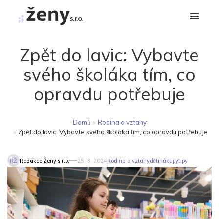
Zpět do lavic: Vybavte
svého školáka tím, co
opravdu potřebuje
Domů
»
Rodina a vztahy
»
Zpět do lavic: Vybavte svého školáka tím, co opravdu potřebuje
RŽ
Redakce Ženy s.r.o.
25. 8. 2024
Rodina a vztahy
děti
nákupy
tipy