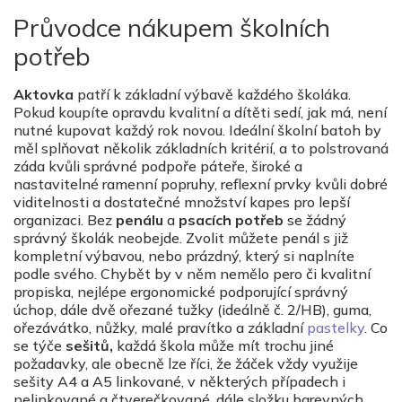
Průvodce nákupem školních
potřeb
Aktovka
patří k základní výbavě každého školáka.
Pokud koupíte opravdu kvalitní a dítěti sedí, jak má, není
nutné kupovat každý rok novou. Ideální školní batoh by
měl splňovat několik základních kritérií, a to polstrovaná
záda kvůli správné podpoře páteře, široké a
nastavitelné ramenní popruhy, reflexní prvky kvůli dobré
viditelnosti a dostatečné množství kapes pro lepší
organizaci. Bez
penálu
a
psacích potřeb
se žádný
správný školák neobejde. Zvolit můžete penál s již
kompletní výbavou, nebo prázdný, který si naplníte
podle svého. Chybět by v něm nemělo pero či kvalitní
propiska, nejlépe ergonomické podporující správný
úchop, dále dvě ořezané tužky (ideálně č. 2/HB), guma,
ořezávátko, nůžky, malé pravítko a základní
pastelky
. Co
se týče
sešitů,
každá škola může mít trochu jiné
požadavky, ale obecně lze říci, že žáček vždy využije
sešity A4 a A5 linkované, v některých případech i
nelinkované a čtverečkované, dále složku barevných