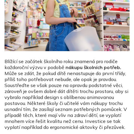
Blížící se začátek školního roku znamená pro rodiče
každoroční výzvu v podobě
nákupu školních potřeb.
Může se zdát, že pokud dítě nenastupuje do první třídy,
příliš toho potřebovat nebude, ale opak je pravdou.
Soustřeďte se však pouze na opravdu podstatné věci,
zároveň je ovšem dobré dát dítěti trochu prostoru, aby si
vybralo například design s oblíbenou animovanou
postavou. Některé školy či učitelé vám nákupy trochu
usnadní tím, že zasílají seznam potřebných pomůcek. V
případě těch, které mají vliv na zdraví dětí, se vyplatí
mnohem více řešit kvalitu než cenu. Investice se tak
vyplatí například do ergonomické aktovky či přezůvek.