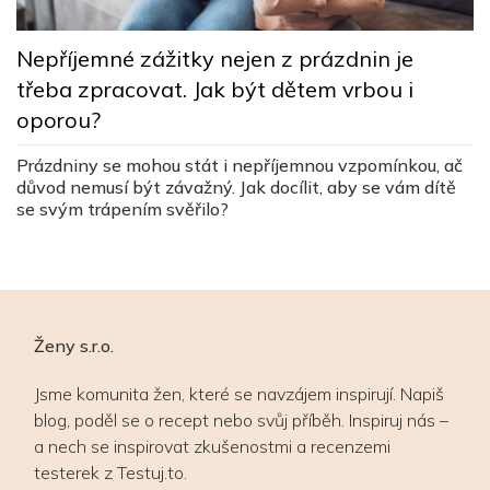
N
Nepříjemné zážitky nejen z prázdnin je
n
třeba zpracovat. Jak být dětem vrbou i
Lé
oporou?
dr
í
Prázdniny se mohou stát i nepříjemnou vzpomínkou, ač
ů.
důvod nemusí být závažný. Jak docílit, aby se vám dítě
se svým trápením svěřilo?
Ženy s.r.o.
Jsme komunita žen, které se navzájem inspirují. Napiš
blog, poděl se o recept nebo svůj příběh. Inspiruj nás –
a nech se inspirovat zkušenostmi a recenzemi
testerek z Testuj.to.