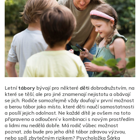
Letní
tábory
bývají pro některé
děti
dobrodružstvím, na
které se těší, ale pro jiné znamenají nejistotu a obávají
se jich. Rodiče samozřejmě vždy doufají v první možnost
a berou tábor jako místo, které děti naučí samostatnosti
a posílí jejich odolnost. Ne každé dítě je ovšem na toto
připraveno a odloučení v kombinaci s novým prostředím
a lidmi mu nedělá dobře. Má rodič vůbec možnost
poznat, zda bude pro jeho dítě tábor zdravou výzvou,
nebo spíš zbytečným rizikem? Psycholožka Šárka