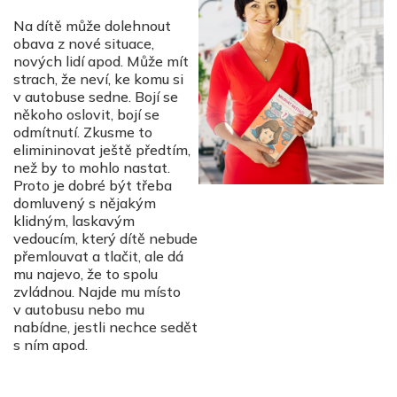
Na dítě může dolehnout
obava z nové situace,
nových lidí apod. Může mít
strach, že neví, ke komu si
v autobuse sedne. Bojí se
někoho oslovit, bojí se
odmítnutí. Zkusme to
elimininovat ještě předtím,
než by to mohlo nastat.
Proto je dobré být třeba
domluvený s nějakým
klidným, laskavým
vedoucím, který dítě nebude
přemlouvat a tlačit, ale dá
mu najevo, že to spolu
zvládnou. Najde mu místo
v autobusu nebo mu
nabídne, jestli nechce sedět
s ním apod.