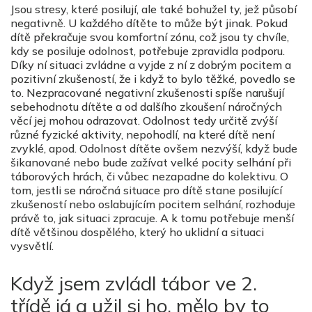
Jsou stresy, které posilují, ale také bohužel ty, jež působí
negativně. U každého dítěte to může být jinak. Pokud
dítě překračuje svou komfortní zónu, což jsou ty chvíle,
kdy se posiluje odolnost, potřebuje zpravidla podporu.
Díky ní situaci zvládne a vyjde z ní z dobrým pocitem a
pozitivní zkušeností, že i když to bylo těžké, povedlo se
to. Nezpracované negativní zkušenosti spíše narušují
sebehodnotu dítěte a od dalšího zkoušení náročných
věcí jej mohou odrazovat. Odolnost tedy určitě zvýší
různé fyzické aktivity, nepohodlí, na které dítě není
zvyklé, apod. Odolnost dítěte ovšem nezvýší, když bude
šikanované nebo bude zažívat velké pocity selhání při
táborových hrách, či vůbec nezapadne do kolektivu. O
tom, jestli se náročná situace pro dítě stane posilující
zkušeností nebo oslabujícím pocitem selhání, rozhoduje
právě to, jak situaci zpracuje. A k tomu potřebuje menší
dítě většinou dospělého, který ho uklidní a situaci
vysvětlí.
Když jsem zvládl tábor ve 2.
třídě já a užil si ho, mělo by to