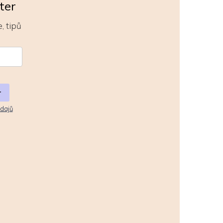
zasloužený odpočinek.
ter
, tipů
r
dajů