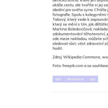
ukáže cestu, ale tvoříte si jej 
ideální pro svého syna. Chtěla
fotografie. Spolu s kolegyněmi 
Takový, který vede k zapisování
který se mění s tím, jak děťátko 
Martina Boledovičová, naklada
zdokumentování těhotenství, po
zde meze nekladou, můžete schra
sledovat růst, vést zdravotní
hodit.
Zdroj: Wikipedia Commons, ww
Foto: freepik.com a se souhla
děti
těhotenství
tipy