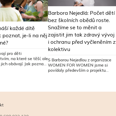
Barbora Nejedlá: Počet dětí
bez školních obědů roste.
Snažíme se to měnit a
áší každé dítě
zajistit jim tak zdravý vývoj
k poznat, je-li na něj
i ochranu před vyčleněním z
ené?
kolektivu
ají pro děti
vím, na které se těší, ale
S Barborou Nejedlou z organizace
jich obávají. Jak poznat,
WOMEN FOR WOMEN jsme si
 dítěti prospějí?
povídaly především o projektu
Obědy pro děti, který není pouze o
jídle samotném.
kt