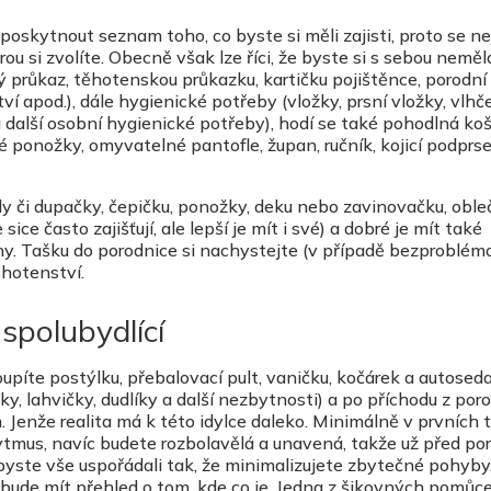
oskytnout seznam toho, co byste si měli zajisti, proto se ne
rou si zvolíte. Obecně však lze říci, že byste si s sebou neměl
průkaz, těhotenskou průkazku, kartičku pojištěnce, porodní 
tví apod.), dále hygienické potřeby (vložky, prsní vložky, vlh
další osobní hygienické potřeby), hodí se také pohodlná koši
plé ponožky, omyvatelné pantofle, župan, ručník, kojicí podprs
y či dupačky, čepičku, ponožky, deku nebo zavinovačku, oble
ice často zajišťují, ale lepší je mít i své) a dobré je mít také
ny. Tašku do porodnice si nachystejte (v případě bezproblé
ěhotenství.
spolubydlící
upíte postýlku, přebalovací pult, vaničku, kočárek a autoseda
y, lahvičky, dudlíky a další nezbytnosti) a po příchodu z poro
. Jenže realita má k této idylce daleko. Minimálně v prvních
rytmus, navíc budete rozbolavělá a unavená, takže už před po
byste vše uspořádali tak, že minimalizujete zbytečné pohyby
r bude mít přehled o tom, kde co je. Jedna z šikovných pomůce