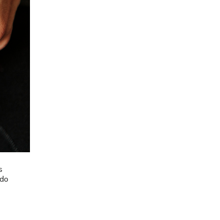
s
 do