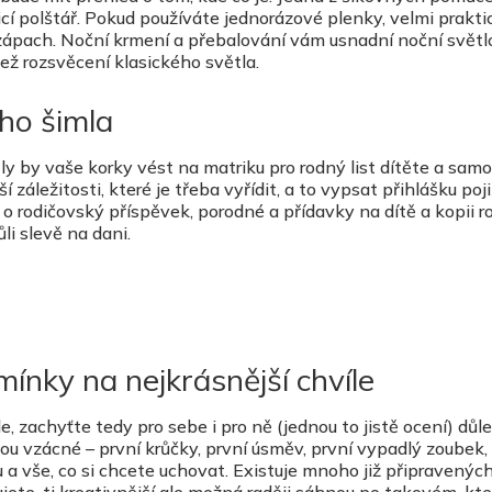
jicí polštář. Pokud používáte jednorázové plenky, velmi prakti
e zápach. Noční krmení a přebalování vám usnadní noční světlo
ež rozsvěcení klasického světla.
ího šimla
ěly by vaše korky vést na matriku pro rodný list dítěte a sam
ší záležitosti, které je třeba vyřídit, a to vypsat přihlášku po
 o rodičovský příspěvek, porodné a přídavky na dítě a kopii 
li slevě na dani.
ínky na nejkrásnější chvíle
, zachyťte tedy pro sebe i pro ně (jednou to jistě ocení) důle
u vzácné – první krůčky, první úsměv, první vypadlý zoubek, 
 a vše, co si chcete uchovat. Existuje mnoho již připravenýc
ujete, ti kreativnější ale možná raději sáhnou po takovém, kte