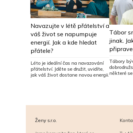
ky nejen z
Navazujte v létě přátelství a
Tábor sn
váš život se napumpuje
ýt dětem
jinak. Ja
energií. Jak a kde hledat
připrav
přátele?
át i
Tábory býv
Léto je ideální čas na navazování
kou, ač důvod
dobrodružst
přátelství. Jděte se družit, uvidíte,
k docílit, aby
některé se 
jak váš život dostane novou energii.
trápením
zda vašemu
Ženy s.r.o.
Konta