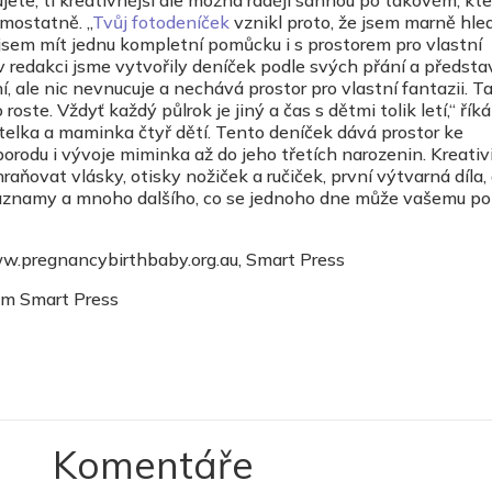
samostatně. „
Tvůj fotodeníček
vznikl proto, že jsem marně hle
 jsem mít jednu kompletní pomůcku i s prostorem pro vlastní
v redakci jsme vytvořily deníček podle svých přání a představ
, ale nic nevnucuje a nechává prostor pro vlastní fantazii. T
roste. Vždyť každý půlrok je jiný a čas s dětmi tolik letí,“ říká
telka a maminka čtyř dětí. Tento deníček dává prostor ke
rodu i vývoje miminka až do jeho třetích narozenin. Kreativ
ňovat vlásky, otisky nožiček a ručiček, první výtvarná díla,
 záznamy a mnoho dalšího, co se jednoho dne může vašemu p
w.pregnancybirthbaby.org.au, Smart Press
sem Smart Press
Komentáře