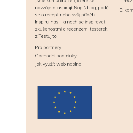
Jsme komunita žen, které se
T:
+42
navzájem inspirují. Napiš blog, poděl
E:
kom
se o recept nebo svůj příběh.
Inspiruj nás – a nech se inspirovat
zkušenostmi a recenzemi testerek
z Testuj.to.
Pro partnery
Obchodní podmínky
Jak využít web naplno