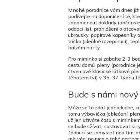
Mnohé porodnice vám dnes již p
podívejte na doporučení té, kte
zapomenout doklady (občanský 
oddací list, prohlášení o otcovs
ubrousky, papírové kapesníky a 
tričko (ideálně rozepínací), te
balzám na rty
Pro miminko si zabalte 2-3 bod
cestu domů, pleny (porodnice je s
čtvercové klasické látkové ple
těhotenství) v 35.-37. týdnu t
Bude s námi nový 
Může se to zdát jednoduché, ko
tomu výbavička (oblečení, plenk
už jen užíváte času s miminkem
se bude sžívat, nastavovat si 
žádoucí se zamyslet nad tím, a
mít věci po ruce a také partne