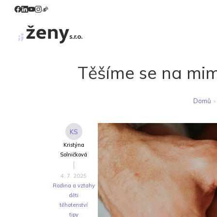
Těšíme se na mim
Domů
»
KS
Kristýna
Solničková
4. 7. 2025
Rodina a vztahy
děti
těhotenství
tipy