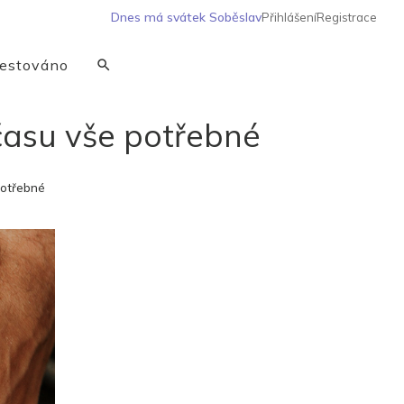
Dnes má svátek
Soběslav
Přihlášení
Registrace
estováno
času vše potřebné
potřebné