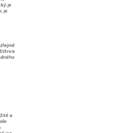
cký je
, je
ozřejmě
jištěnce
rodného
žité a
ale
h
ré jen