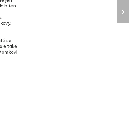
dala ten
.
akový,
itě se
 ale také
otomkovi