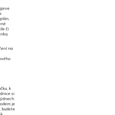
jprve
a
plán,
čené
le či
enka,
čení na
mového
čku, k
dnice si
 týdnech
rodem je
, budete
k,