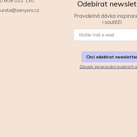
0 608 022 130
Odebírat newslet
unita@zenysro.cz
Pravidelná dávka inspirace
i soutěží.
Chci odebírat newslette
Zásady zpracování osobních ú