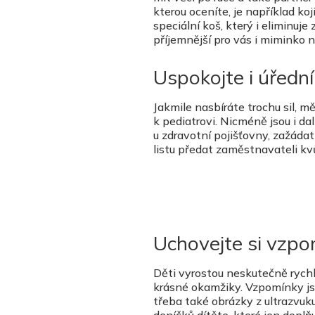
kterou oceníte, je například ko
speciální koš, který i eliminuj
příjemnější pro vás i miminko n
Uspokojte i úředn
Jakmile nasbíráte trochu sil, m
k pediatrovi. Nicméně jsou i dal
u zdravotní pojišťovny, zažádat
listu předat zaměstnavateli kvů
Uchovejte si vzpom
Děti vyrostou neskutečně rychle
krásné okamžiky. Vzpomínky jso
třeba také obrázky z ultrazvuku
deníčků dítěte, které jen doplň