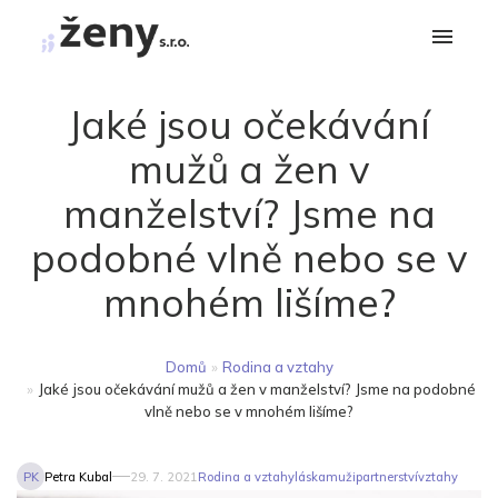
Jaké jsou očekávání
mužů a žen v
manželství? Jsme na
podobné vlně nebo se v
mnohém lišíme?
Domů
»
Rodina a vztahy
»
Jaké jsou očekávání mužů a žen v manželství? Jsme na podobné
vlně nebo se v mnohém lišíme?
PK
Petra Kubal
29. 7. 2021
Rodina a vztahy
láska
muži
partnerství
vztahy