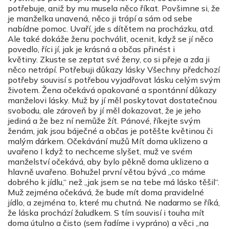
potřebuje, aniž by mu musela něco říkat. Povšimne si, že
je manželka unavená, něco ji trápí a sám od sebe
nabídne pomoc. Uvaří, jde s dítětem na procházku, atd.
Ale také dokáže ženu pochválit, ocenit, když se jí něco
povedlo, říci jí, jak je krásná a občas přinést i
květiny. Zkuste se zeptat své ženy, co si přeje a zda ji
něco netrápí. Potřebuji důkazy lásky Všechny předchozí
potřeby souvisí s potřebou vyjadřovat lásku celým svým
životem. Žena očekává opakované a spontánní důkazy
manželovi lásky. Muž by jí měl poskytovat dostatečnou
svobodu, ale zároveň by jí měl dokazovat, že je jeho
jediná a že bez ní nemůže žít. Pánové, říkejte svým
ženám, jak jsou báječné a občas je potěšte květinou či
malým dárkem. Očekávání mužů Mít doma uklizeno a
uvařeno I když to nechceme slyšet, muž ve svém
manželství očekává, aby bylo pěkně doma uklizeno a
hlavně uvařeno. Bohužel první větou bývá „co máme
dobrého k jídlu,“ než „jak jsem se na tebe má lásko těšil“.
Muž zejména očekává, že bude mít doma pravidelné
jídlo, a zejména to, které mu chutná. Ne nadarmo se říká,
že láska prochází žaludkem. S tím souvisí i touha mít
doma útulno a čisto (sem řadíme i vypráno) a věci „na