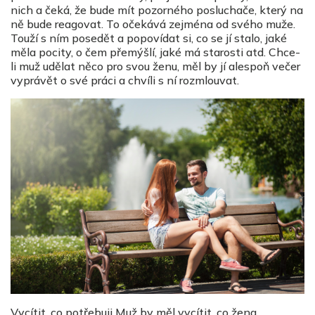
nich a čeká, že bude mít pozorného posluchače, který na
ně bude reagovat. To očekává zejména od svého muže.
Touží s ním posedět a popovídat si, co se jí stalo, jaké
měla pocity, o čem přemýšlí, jaké má starosti atd. Chce-
li muž udělat něco pro svou ženu, měl by jí alespoň večer
vyprávět o své práci a chvíli s ní rozmlouvat.
Vycítit, co potřebuji Muž by měl vycítit, co žena