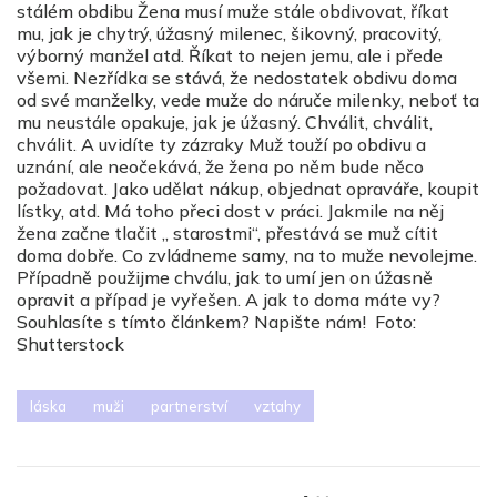
stálém obdibu Žena musí muže stále obdivovat, říkat
mu, jak je chytrý, úžasný milenec, šikovný, pracovitý,
výborný manžel atd. Říkat to nejen jemu, ale i přede
všemi. Nezřídka se stává, že nedostatek obdivu doma
od své manželky, vede muže do náruče milenky, neboť ta
mu neustále opakuje, jak je úžasný. Chválit, chválit,
chválit. A uvidíte ty zázraky Muž touží po obdivu a
uznání, ale neočekává, že žena po něm bude něco
požadovat. Jako udělat nákup, objednat opraváře, koupit
lístky, atd. Má toho přeci dost v práci. Jakmile na něj
žena začne tlačit „ starostmi“, přestává se muž cítit
doma dobře. Co zvládneme samy, na to muže nevolejme.
Případně použijme chválu, jak to umí jen on úžasně
opravit a případ je vyřešen. A jak to doma máte vy?
Souhlasíte s tímto článkem? Napište nám! Foto:
Shutterstock
láska
muži
partnerství
vztahy