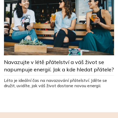
T
l
Navazujte v létě přátelství a váš život se
napumpuje energií. Jak a kde hledat přátele?
Tá
al
Léto je ideální čas na navazování přátelství. Jděte se
dí
č
družit, uvidíte, jak váš život dostane novou energii.