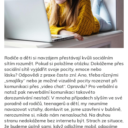
Rodiče a děti si navzájem přestávají kvůli sociálním
sítím rozumět. Pokud si položíme otázku: Dokážeme přes
sociální sítě vyjádřit svoje pocity, emoce nebo
lásku? Odpovědi z praxe často zní: Ano, třeba různými
„smajlíky“ nebo je možné vizuálně pocity rozeznat při
komunikaci přes „video chat“. Opravdu? Pro verbální a
natož pak neverbální komunikaci takovéto
dorozumívání nestačí. V mnoha případech slyším ve své
poradně od rodičů, teenagerů a dětí, my neumíme
navazovat vztahy, domluvit se, jsme uzavřeni v bublině,
nerozumíme si, nikdo nám nenaslouchá. Na druhou
stranu nedokážeme bez internetu být. Strach ze situace,
že budeme úplně sami, když odložíme mobil, odpojíme