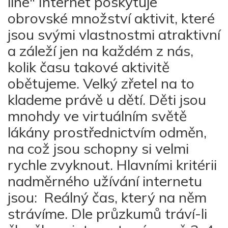
line" Internet poskytuje
obrovské množství aktivit, které
jsou svými vlastnostmi atraktivní
a záleží jen na každém z nás,
kolik času takové aktivitě
obětujeme. Velký zřetel na to
klademe právě u dětí. Děti jsou
mnohdy ve virtuálním světě
lákány prostřednictvím odměn,
na což jsou schopny si velmi
rychle zvyknout. Hlavními kritérii
nadměrného užívání internetu
jsou: Reálný čas, který na něm
strávíme. Dle průzkumů tráví-li