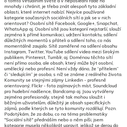
o tomto virtuálním světě a v neposlední řadě ho
mnohdy i chránit, je třeba znát alespoň tyto základní
oblasti, které internet nabízí. Nejvíce používané
kategorie současných sociálních sítí a jak se v nich
orientovat? Osobní sítě Facebook, Google+, Snapchat,
WhatsApp aj. Osobní sítě jsou kategorií nejstarší, slouží
zejména k přímé komunikaci, udržení kontaktu, sdílení
důležitých momentů s přáteli a sdílení toho, co nás
momentálně zaujalo. Sítě zaměřené na sdílení obsahu
Instagram, Twitter, YouTube sdílení videa mezi širokým
publikem, Pinterest, Tumblr, aj. Doménou těchto sítí
není přímo osoba, ale obsah, který může být osobní,
umělecký nebo profesní. Není vždy dáno, že “přítelem”
či “sledujícím” je osoba, s níž se známe z reálného života.
Komunity se stejnými zájmy Linkedin - profesně
orientovaný, Flickr - fota zajímavých míst, Soundcloud
pro hudební nadšence, Bandcamp aj. Jsou vytvářeny
zejména profesionály, stejně tak mohou sloužit i
běžným uživatelům, důležitý je obsah specifických
zájmů, podle kterých se tyto komunity rozdělují. Pozn.
Podotýkám, že za dobu, co na téma problematiky
"Sociální sítě" přednáším nebo o něm píši, jsem
kategorie musela několikrát upravit, jelikož se derou do