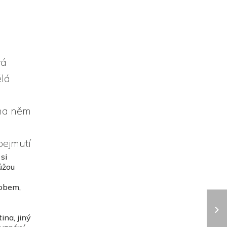
vá
ělá
 na něm
bejmutí
si
ůžou
sobem,
ina, jiný