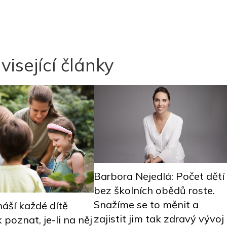
visející články
Barbora Nejedlá: Počet dětí
bez školních obědů roste.
Snažíme se to měnit a
áší každé dítě
zajistit jim tak zdravý vývoj
k poznat, je-li na něj