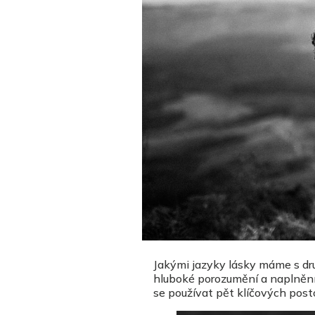
Jakými jazyky lásky máme s dru
hluboké porozumění a naplnění
se používat pět klíčových pos