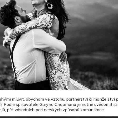
hými mluvit, abychom ve vztahu, partnerství či manželství pr
? Podle spisovatele Garyho Chapmana je nutné uvědomit si 
tojů, pět zásadních partnerských způsobů komunikace: