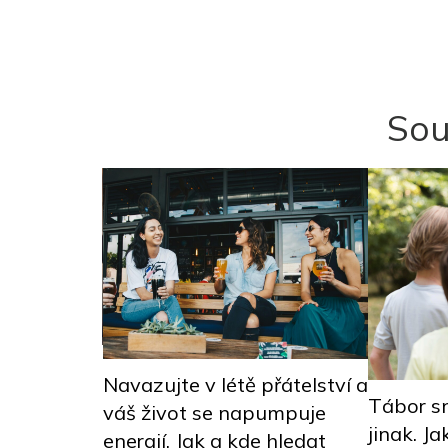
Sou
ky nejen z
Navazujte v létě přátelství a
Tábor sn
váš život se napumpuje
ýt dětem
jinak. Ja
energií. Jak a kde hledat