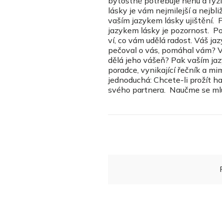
bytostně potřebuje něhu a fyz
lásky je vám nejmilejší a nejbl
vaším jazykem lásky ujištění. P
jazykem lásky je pozornost. Po
ví, co vám udělá radost. Váš jaz
pečoval o vás, pomáhal vám? V
dělá jeho vášeň? Pak vaším ja
poradce, vynikající řečník a mi
jednoduchá: Chcete-li prožít h
svého partnera. Naučme se ml