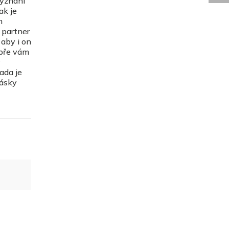
vyznání
ak je
m
 partner
 aby i on
obře vám
ý
ada je
lásky