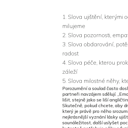
1. Slova ujištění, kterým
milujeme
2. Slova pozornosti, empa
3. Slova obdarování, pot
radost
4. Slova péče, kterou p
záleží
5. Slova milostné něhy, k
Porozumění a soulad často dos
partneři navzájem sdělují. „Em
lišit, stejně jako se liší angli
Skutečně, pokud chcete, aby dr
který je právě pro něho srozum
nejkrásnější vyznání lásky ujiš
sounáležitost, další uslyšet po