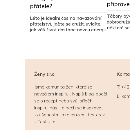
připrav
přátele?
át i
Tábory býv
Léto je ideální čas na navazování
kou, ač důvod
dobrodružst
přátelství. Jděte se družit, uvidíte,
k docílit, aby
některé se 
jak váš život dostane novou energii.
trápením
zda vašemu
Ženy s.r.o.
Konta
Jsme komunita žen, které se
T:
+42
navzájem inspirují. Napiš blog, poděl
E:
kom
se o recept nebo svůj příběh.
Inspiruj nás – a nech se inspirovat
zkušenostmi a recenzemi testerek
z Testuj.to.