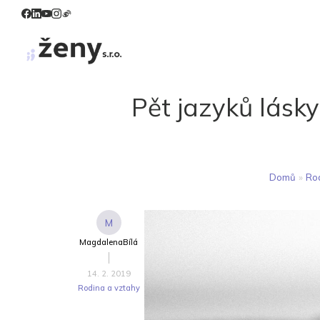
Pět jazyků lás
Domů
»
Rod
M
MagdalenaBílá
14. 2. 2019
Rodina a vztahy