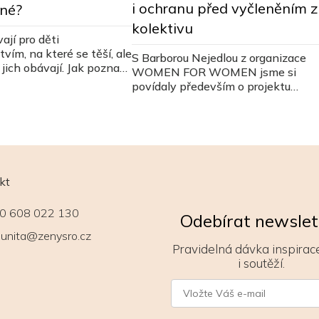
i ochranu před vyčleněním z
ené?
kolektivu
ají pro děti
vím, na které se těší, ale
S Barborou Nejedlou z organizace
jich obávají. Jak poznat,
WOMEN FOR WOMEN jsme si
 dítěti prospějí?
povídaly především o projektu
Obědy pro děti, který není pouze o
jídle samotném.
kt
0 608 022 130
Odebírat newslet
unita@zenysro.cz
Pravidelná dávka inspirace
i soutěží.