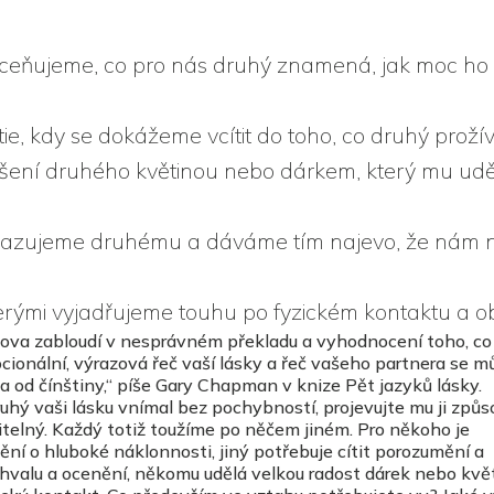
i oceňujeme, co pro nás druhý znamená, jak moc ho
tie, kdy se dokážeme vcítit do toho, co druhý proží
ěšení druhého květinou nebo dárkem, který mu ud
rokazujeme druhému a dáváme tím najevo, že nám
terými vyjadřujeme touhu po fyzickém kontaktu a o
lova zabloudí v nesprávném překladu a vyhodnocení toho, co 
ocionální, výrazová řeč vaší lásky a řeč vašeho partnera se m
čtina od čínštiny,“ píše Gary Chapman v knize Pět jazyků lásky.
uhý vaši lásku vnímal bez pochybností, projevujte mu ji způ
itelný. Každý totiž toužíme po něčem jiném. Pro někoho je
tění o hluboké náklonnosti, jiný potřebuje cítit porozumění a
chvalu a ocenění, někomu udělá velkou radost dárek nebo květ