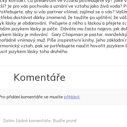
ický kontakt. Co především ve vztahu potřebujete vy? Jaké 
ižší? Je pro vás pochvala a uznání ve vztahu jako živá voda? P
otřebujete, aby si vás partner všímal, zajímal se o vás? Vaší
třeba dostávat dárky znamená, že toužíte po ujištění, že váš
yk lásky je obdarování. Pečujete o něho s láskou a přejete si,
aším jazykem lásky je péče. Dáváte mu často najevo, jak d
zykem lásky je milování. Gary Chapman je pastor, manželsk
mořádně vnímavý muž. Píše inspirativní knihy. Jeho základní r
armonický vztah, pak se potřebujete naučit hovořit jazykem 
uvit jazykem lásky toho druhého.
Komentáře
Pro přidání komentáře se musíte
přihlásit
.
Zatím žádné komentáře. Buďte první!