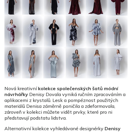
Nová kreativní
kolekce společenských šatů módní
návrhářky
Denisy Dovala vyniká ručním zpracováním a
aplikacemi z krystalů. Lesk a pomp
é
znost použitých
materiálů Denisa záměrně poničila a zdeformovala,
zároveň v kolekci můžete vidět prvky, které pro ni
představují podstatu lidstva.
Alternativní kolekce vyhledá
van
é
design
é
rky
Denisy