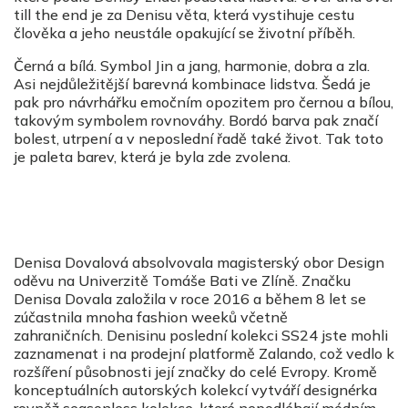
till the end je za Denisu v
ěta, která vystihuje cestu
člověka a jeho neustále opakující se životní příběh.
Černá a bílá. Symbol Jin a jang, harmonie, dobra a zla.
Asi nejdůležitější barevná kombinace lidstva. Šedá je
pak pro návrhářku emočním opozitem pro č
ernou a b
ílou,
takovým symbolem rovnováhy. Bord
ó
barva pak značí
bolest, utrpení a v neposlední řadě také život. Tak toto
je paleta barev, která je byla zde zvolena.
Denisa Dovalová absolvovala magisterský
obor Design
odě
vu na Univerzitě Tomáše Bati ve Zlíně
. Z
načku
Denisa Dovala založila v roce 2016 a během 8 let se
zúčastnila mnoha fashion weeků včetně
zahraničních. Denisinu poslední kolekci SS24 jste mohli
zaznamenat i na prodejní
platform
ě
Zalando, co
ž vedlo k
rozšíření působnosti její značky do cel
é
Evropy. Kromě
konceptuální
ch autorsk
ých kolekcí vytváří
design
é
rka