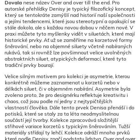
Dovala
nese název O
ver and over till the end.
Pro
autorsk
é
př
ehl
ídky Denisy je typický filozofický koncept,
který se tentokráte zamýšlí
nad histori
í naší společnosti
a jejími tendencemi, kter
é
jsou stereotypní a opakující
se
st
ále dokola, ale s každou novou dobou v něč
em nov
é
. V
praxi můžete tyto myšlenky vidět v siluetách, kter
é
mají
historick
é
prvky. Ať už se zaměříme na korzetov
é
formy
šněrování, nebo na objemn
é
siluety včetně nabíraných
rukávů, tak si rovněž lze povšimnout velice uvolněný
ch
abstraktn
í
ch siluet, atypick
ý
ch deformac
í, kter
é
tyto
tradiční prvky bourají.
Velice silným motivem pro kolekci je asymetrie, kterou
konkr
é
tně můžeme zaznamenat u korzetů nebo v
d
é
lkách siluet, či v objemn
é
m nabírání. Asymetrie byla
zvolena proto, že pro design
é
rku reflektuje kreativitu i
chaos, což jsou podle ní jedny z nejtypičtějších
vlastností člověka. Dále tento prvek Denisa přenáší i do
potisků, kter
é
se staly za ta l
é
ta neodmyslitelnou
součástí její tvorby. Kolekce zpracovává složitější
střihov
é
variace korzetů s typickým šněrováním. Tužší
materi
á
ly st
řídají ty lehčí. Kolekce odráží mnoho prvků
kter
é
podle Denisy značí
podstatu lidstva. Over and over