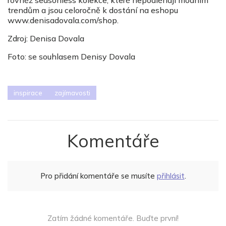
rovněž seasonless kolekce, kter
é
nepodl
é
hají m
ó
dním
trendům a jsou celoročně k dostání
na eshopu
www.denisadovala.com/shop
.
Zdroj: Denisa Dovala
Foto: se souhlasem Denisy Dovala
inspirace
zajímavosti
Komentáře
Pro přidání komentáře se musíte
přihlásit
.
Zatím žádné komentáře. Buďte první!