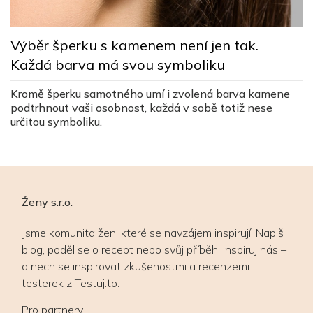
O
 v
d
Výběr šperku s kamenem není jen tak.
C
Každá barva má svou symboliku
un
v
n
Kromě šperku samotného umí i zvolená barva kamene
podtrhnout vaši osobnost, každá v sobě totiž nese
určitou symboliku.
Ženy s.r.o.
Jsme komunita žen, které se navzájem inspirují. Napiš
blog, poděl se o recept nebo svůj příběh. Inspiruj nás –
a nech se inspirovat zkušenostmi a recenzemi
testerek z Testuj.to.
Pro partnery