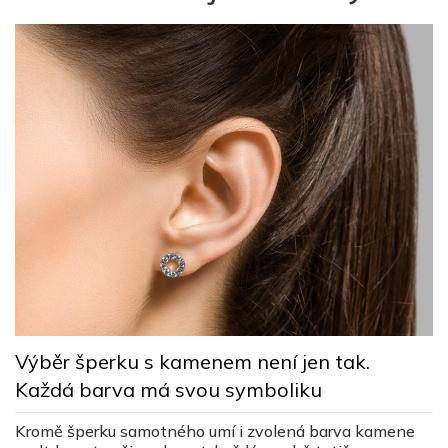
O
 v
d
Výběr šperku s kamenem není jen tak.
C
Každá barva má svou symboliku
un
v
n
Kromě šperku samotného umí i zvolená barva kamene