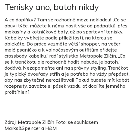
Tenisky ano, batoh nikdy
A co doplňky? Tam se rozhodně meze nekladou! „Co se
obuvi týče, můžete k němu nosit vše od podpatků, přes
mokasíny a kotníčkové boty, až po sportovní tenisky.
Kabelky vybírejte podle příležitosti, na kterou se
oblékáte. Do práce vezměte větší shopper, na večer
malé psaníčko a k volnočasovým outfitům přidejte
crossbody kabelku,“ radí stylistka Metropole Zličín. „Co
se k trenčkotu ale rozhodně hodit nebude, je batoh,“
dodává. Nezapomeňte ani na správný styling. Trenčkot
je typický dvouřadý střih a je potřeba ho vždy přepásat,
aby nás zbytečně nerozšiřoval! Pokud budete mít kabát
rozepnutý, zavažte si pásek vzadu, ať docílíte jemného
proštíhlení.
Zdroj: Metropole Zličín Foto: se souhlasem
Marks&Spencer a H&M