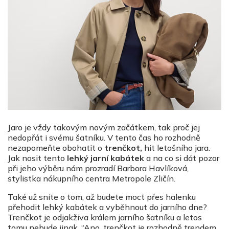
Jaro je vždy takovým novým začátkem, tak proč jej
nedopřát i svému šatníku. V tento čas ho rozhodně
nezapomeňte obohatit o
trenčkot,
hit letošního jara.
Jak nosit tento
lehký jarní kabátek
a na co si dát pozor
při jeho výběru nám prozradí Barbora Havlíková,
stylistka nákupního centra Metropole Zličín.
Také už sníte o tom, až budete moct přes halenku
přehodit lehký kabátek a vyběhnout do jarního dne?
Trenčkot je odjakživa králem jarního šatníku a letos
tomu nebude jinak. “Ano, trenčkot je rozhodně trendem