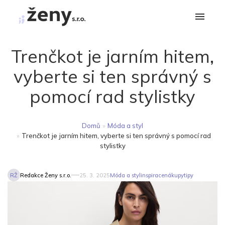
Trenčkot je jarním hitem,
vyberte si ten správný s
pomocí rad stylistky
Domů
»
Móda a styl
»
Trenčkot je jarním hitem, vyberte si ten správný s pomocí rad
stylistky
RŽ
Redakce Ženy s.r.o.
25. 3. 2025
Móda a styl
inspirace
nákupy
tipy