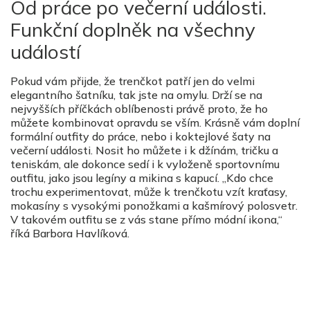
Od práce po večerní události.
Funkční doplněk na všechny
událostí
Pokud vám přijde, že trenčkot patří jen do velmi
elegantního šatníku, tak jste na omylu. Drží se na
nejvyšších příčkách oblíbenosti právě proto, že ho
můžete kombinovat opravdu se vším. Krásně vám doplní
formální outfity do práce, nebo i koktejlové šaty na
večerní události. Nosit ho můžete i k džínám, tričku a
teniskám, ale dokonce sedí i k vyloženě sportovnímu
outfitu, jako jsou legíny a mikina s kapucí. „Kdo chce
trochu experimentovat, může k trenčkotu vzít kraťasy,
mokasíny s vysokými ponožkami a kašmírový polosvetr.
V takovém outfitu se z vás stane přímo módní ikona,“
říká Barbora Havlíková.