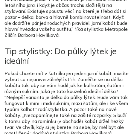
letošního jara, i když je občas trochu složitější na
stylování. Existuje spoustu věcí, na které je třeba dát si
pozor – délka, barva a hlavně kombinovatelnost. Když
ale dodržíte pár jednoduchých pravidel, jarní kabát bude
hlavní hvězdou vašeho outfitu,” říká stylistka Metropole
Zličín Barbora Havlíková.
Tip stylistky: Do půlky lýtek je
ideální
Pokud chcete mít v šatníku jen jeden jarní kabát, musíte
vybrat co nejuniverzálnější střih. Zaměřte se na délku
kabátu tak, aby se vám hodil jak ke kalhotám, šatům i
různým sukním. Jaká je tato kouzelná ideální délka?
“Nejlepší varianta je délka do půlky lýtek. Bude vám tak
fungovat k mini i midi sukním, maxi šatům, ale i ke všem
typům kalhot,” radí stylistka. A pozor také na nové
kabáty. „Nezapomínejte také na zašité rozparky. Slouží
k tomu, aby na ramínku (v obchodě) kabát držel hezký
tvar. Ve chvíli, kdy si jej berete na sebe, by měl být ale
rozstřižený,“ dodává stylistka Barbora Havlíková.