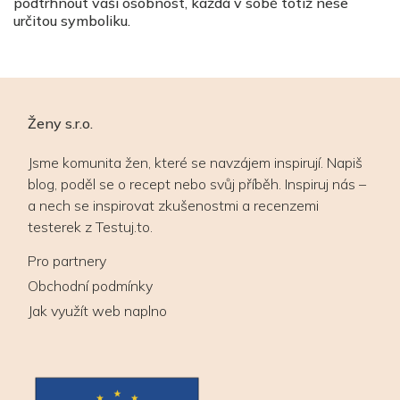
podtrhnout vaši osobnost, každá v sobě totiž nese
určitou symboliku.
Ženy s.r.o.
Jsme komunita žen, které se navzájem inspirují. Napiš
blog, poděl se o recept nebo svůj příběh. Inspiruj nás –
a nech se inspirovat zkušenostmi a recenzemi
testerek z Testuj.to.
Pro partnery
Obchodní podmínky
Jak využít web naplno