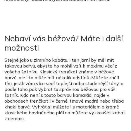
Nebaví vás béžová? Máte i další
možnosti
Stejně jako u zimního kabátu, i ten jarní by měl mít
takovou barvu, abyste ho mohli vzít k maximu věcí z
vašeho šatníku. Klasický trenčkot známe v béžové
barvě, ale i ta může mít několik odstínů. Můžete začít
tím, jestli vám více sedí teplejší nebo studenější tóny, a
podle toho pak vybrat tu správnou béžovou pro váš
šatník. Kdo není s touto barvou kamarád, najde v
obchodech trenčkot i v černé, tmavě modré nebo třeba
khaki barvě. Vyhrát si můžete i s materiálem a kromě
klasického bavlněného plátna můžete vyzkoušet kabát
z denimu.