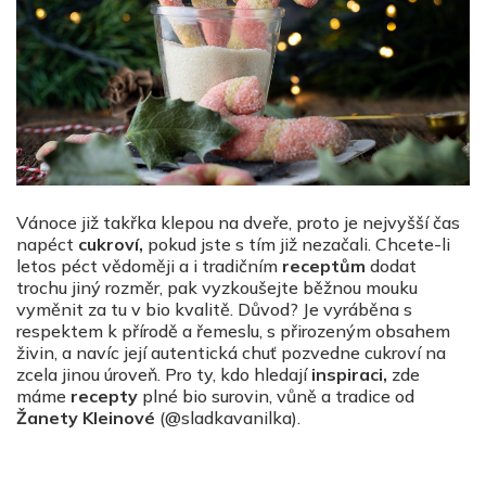
Vánoce již takřka klepou na dveře, proto je nejvyšší čas
napéct
cukroví,
pokud jste s tím již nezačali. Chcete-li
letos péct vědoměji a i tradičním
receptům
dodat
trochu jiný rozměr, pak vyzkoušejte běžnou mouku
vyměnit za tu v bio kvalitě. Důvod? Je vyráběna s
respektem k přírodě a řemeslu, s přirozeným obsahem
živin, a navíc její autentická chuť pozvedne cukroví na
zcela jinou úroveň. Pro ty, kdo hledají
inspiraci,
zde
máme
recepty
plné bio surovin, vůně a tradice od
Žanety Kleinové
(@sladkavanilka).