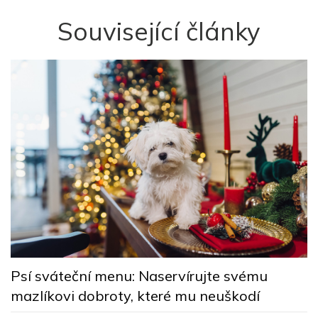
Související články
K
Psí sváteční menu: Naservírujte svému
k
z
mazlíkovi dobroty, které mu neuškodí
R