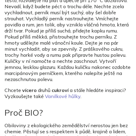
těsto, rozválejte na plát a upečte při 170 °C dozlatova.
Nevadí, když budete péct o trochu déle. Nechte zcela
vychladnout, perník musí být suchý, aby šel dobře
strouhat. Vychladlý perník nastrouhejte. Vmíchejte
povidla a rum, jen tolik, aby vznikla vláčná hmota, která
drží tvar. Pokud je příliš suchá, přidejte kapku rumu.
Pokud příliš měkká, přistrouhejte trochu perníku. Z
hmoty udělejte malé vánoční koule. Dejte je na pár
minut vychladit, aby se zpevnily. Z práškového cukru,
trochy horké vody a rumu pak připravte hustou polevu.
Kuličky v ní namočte a nechte zaschnout. Vytvoří
jemnou, lesklou glazuru. Každou kuličku nakonec ozdobte
marcipánovým perníčkem, kterého nalepíte ještě na
nezaschnutou polevu.
Chcete
vícero
druhů
cukroví
a stále hledáte inspiraci?
Vyzkoušejte také
Vanilkové hůlky
.
Proč BIO?
Obiloviny z ekologického zemědělství nerostou jen bez
chemie. Pěstují se s respektem k půdě, krajině a lidem,