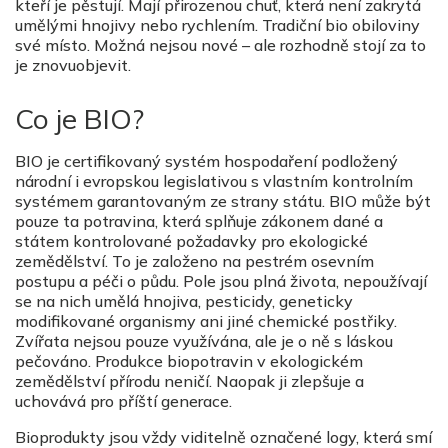
kteří je pěstují. Mají přirozenou chuť, která není zakrytá
umělými hnojivy nebo rychlením. Tradiční bio obiloviny
své místo. Možná nejsou nové – ale rozhodně stojí za to
je znovuobjevit.
Co je BIO?
BIO je certifikovaný systém hospodaření podložený
národní i evropskou legislativou s vlastním kontrolním
systémem garantovaným ze strany státu. BIO může být
pouze ta potravina, která splňuje zákonem dané a
státem kontrolované požadavky pro ekologické
zemědělství. To je založeno na pestrém osevním
postupu a péči o půdu. Pole jsou plná života, nepoužívají
se na nich umělá hnojiva, pesticidy, geneticky
modifikované organismy ani jiné chemické postřiky.
Zvířata nejsou pouze využívána, ale je o ně s láskou
pečováno. Produkce biopotravin v ekologickém
zemědělství přírodu neničí. Naopak ji zlepšuje a
uchovává pro příští generace.
Bioprodukty jsou vždy viditelně označené logy, která smí