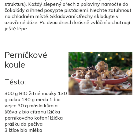
strukturu). Každý slepený ořech z poloviny namočte do
čokolády a ihned posypte pistáciemi. Nechte zatuhnout
na chladném místě. Skladování Ořechy skladujte v
uzavřené dóze. Po dvou dnech krásně zvláční a chutnají
ještě lépe.
Perníčkové
koule
Těsto:
300 g BIO žitné mouky 130
g cukru 130 g medu 1 bio
vejce 30 g másla kůra a
šťáva z bio citronu lžička
perníkového koření lžička
prášku do pečiva
3 lžíce bio mléka