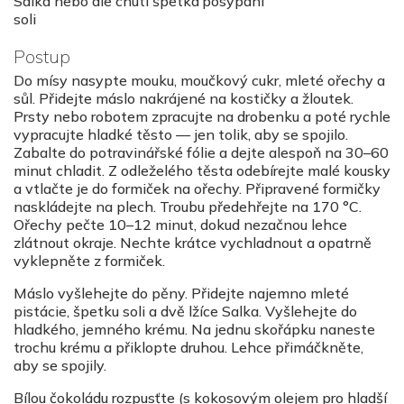
Salka nebo dle chuti špetka
posypání
soli
Postup
Do mísy nasypte mouku, moučkový cukr, mleté ořechy a
sůl. Přidejte máslo nakrájené na kostičky a žloutek.
Prsty nebo robotem zpracujte na drobenku a poté rychle
vypracujte hladké těsto — jen tolik, aby se spojilo.
Zabalte do potravinářské fólie a dejte alespoň na 30–60
minut chladit. Z odleželého těsta odebírejte malé kousky
a vtlačte je do formiček na ořechy. Připravené formičky
naskládejte na plech. Troubu předehřejte na 170 °C.
Ořechy pečte 10–12 minut, dokud nezačnou lehce
zlátnout okraje. Nechte krátce vychladnout a opatrně
vyklepněte z formiček.
Máslo vyšlehejte do pěny. Přidejte najemno mleté
pistácie, špetku soli a dvě lžíce Salka. Vyšlehejte do
hladkého, jemného krému. Na jednu skořápku naneste
trochu krému a přiklopte druhou. Lehce přimáčkněte,
aby se spojily.
Bílou čokoládu rozpusťte (s kokosovým olejem pro hladší