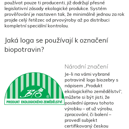
používat pouze ti producenti, již dodržují přesné
legislativní zásady ekologické produkce. Systém
prověřování je nastaven tak, že minimálně jednou za rok
projde celý řetězec od prvovýroby až po distribuci
kompletní speciální kontrolou.
Jaká loga se používají k označení
biopotravin?
Národní značení
Je-li na vámi vybrané
potravině logo biozebry s
nápisem „Produkt
ekologického zemědělství“,
můžete si být jisti, že
poslední úpravu tohoto
výrobku – ať už výrobu,
zpracování, či balení –
provedl subjekt
certifikovaný českou