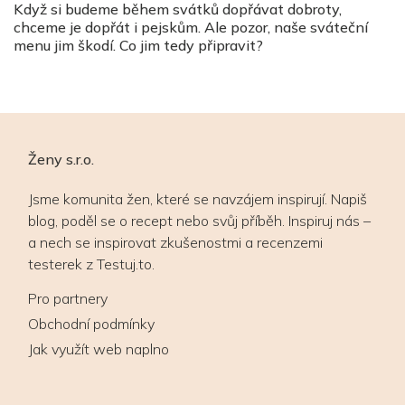
Když si budeme během svátků dopřávat dobroty,
b
chceme je dopřát i pejskům. Ale pozor, naše sváteční
k
h
menu jim škodí. Co jim tedy připravit?
en
Ženy s.r.o.
Jsme komunita žen, které se navzájem inspirují. Napiš
blog, poděl se o recept nebo svůj příběh. Inspiruj nás –
a nech se inspirovat zkušenostmi a recenzemi
testerek z Testuj.to.
Pro partnery
Obchodní podmínky
Jak využít web naplno