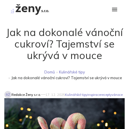
Jak na dokonalé vánoční
cukroví? Tajemství se
ukrývá v mouce
Domů
»
Kulinářské tipy
»
Jak na dokonalé vánoční cukroví? Tajemství se ukrývá v mouce
RŽ
Redakce Ženy s.r.o.
17. 12. 2025
Kulinářské tipy
inspirace
recepty
vánoce