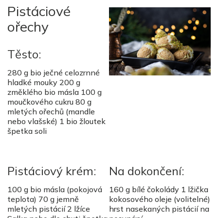
Pistáciové
ořechy
Těsto:
280 g bio ječné celozrnné
hladké mouky 200 g
změklého bio másla 100 g
moučkového cukru 80 g
mletých ořechů (mandle
nebo vlašské) 1 bio žloutek
špetka soli
Pistáciový krém:
Na dokončení:
100 g bio másla (pokojová
160 g bílé čokolády 1 lžička
teplota) 70 g jemně
kokosového oleje (volitelné)
mletých pistácií 2 lžíce
hrst nasekaných pistácií na