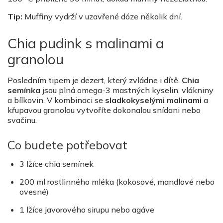
Tip:
Muffiny vydrží v uzavřené dóze několik dní.
Chia pudink s malinami a
granolou
Posledním tipem je dezert, který zvládne i dítě.
Chia
semínka
jsou plná omega-3 mastných kyselin, vlákniny
a bílkovin. V kombinaci se
sladkokyselými malinami
a
křupavou granolou vytvoříte dokonalou snídani nebo
svačinu.
Co budete potřebovat
3 lžíce chia semínek
200 ml rostlinného mléka (kokosové, mandlové nebo
ovesné)
1 lžíce javorového sirupu nebo agáve