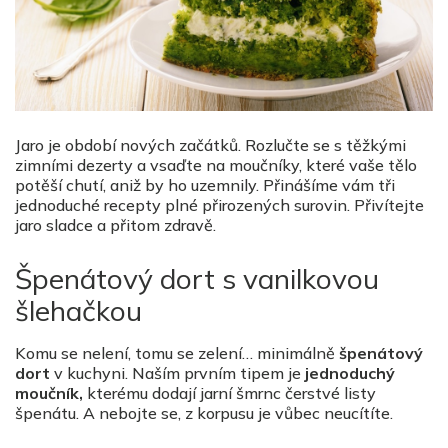
Jaro je období nových začátků. Rozlučte se s těžkými
zimními dezerty a vsaďte na moučníky, které vaše tělo
potěší chutí, aniž by ho uzemnily. Přinášíme vám tři
jednoduché recepty plné přirozených surovin. Přivítejte
jaro sladce a přitom zdravě.
Špenátový dort s vanilkovou
šlehačkou
Komu se nelení, tomu se zelení… minimálně
špenátový
dort
v kuchyni. Naším prvním tipem je
jednoduchý
moučník,
kterému dodají jarní šmrnc čerstvé listy
špenátu. A nebojte se, z korpusu je vůbec neucítíte.