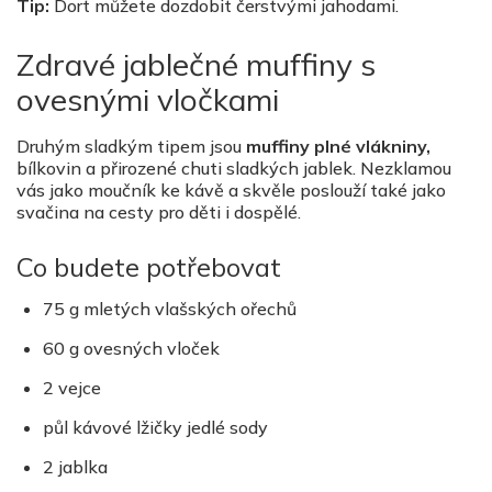
Tip:
Dort můžete dozdobit čerstvými jahodami.
Zdravé jablečné muffiny s
ovesnými vločkami
Druhým sladkým tipem jsou
muffiny plné vlákniny,
bílkovin a přirozené chuti sladkých jablek. Nezklamou
vás jako moučník ke kávě a skvěle poslouží také jako
svačina na cesty pro děti i dospělé.
Co budete potřebovat
75 g mletých vlašských ořechů
60 g ovesných vloček
2 vejce
půl kávové lžičky jedlé sody
2 jablka