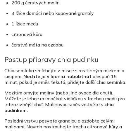
200 g čerstvých malin
3 lžíce domácí nebo kupované granoly
1 lžíce medu
citronová kůra
čerstvá máta na ozdobu
Postup přípravy chia pudinku
Chia semínka smíchejte v misce s rostlinným mlékem a
sirupem.
Nechte je v lednici nabobtnat
alespoň 15
minut, pokud je směs tekutá, přidejte další chia semínka.
Mezitím omyjte maliny (nebo jiné ovoce dle chuti).
Můžete je lehce rozmačkat vidličkou s trochou medu pro
intenzivnější chuť. Malinovou směs vrstvěte s
chia
pudinkem.
Poslední vrstvu posypte granolou a ozdobte celými
malinami. Navrch nastrouhejte trochu citronové kůry a