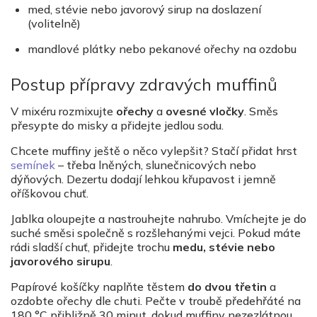
med, stévie nebo javorový sirup na doslazení
(volitelně)
mandlové plátky nebo pekanové ořechy na ozdobu
Postup přípravy zdravých muffinů
V mixéru rozmixujte
ořechy
a
ovesné vločky
. Směs
přesypte do misky a přidejte jedlou sodu.
Chcete muffiny ještě o něco vylepšit? Stačí přidat hrst
semínek
– třeba lněných, slunečnicových nebo
dýňových. Dezertu dodají lehkou křupavost i jemně
oříškovou chuť.
Jablka oloupejte a nastrouhejte nahrubo. Vmíchejte je do
suché směsi společně s rozšlehanými vejci. Pokud máte
rádi sladší chuť, přidejte trochu
medu, stévie nebo
javorového sirupu
.
Papírové košíčky naplňte těstem
do dvou třetin
a
ozdobte ořechy dle chuti. Pečte v troubě předehřáté na
180 °C přibližně 30 minut, dokud muffiny nezezlátnou.