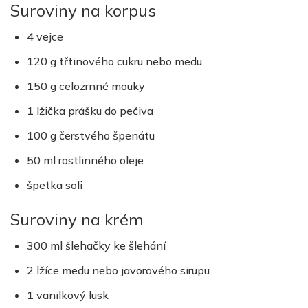
Suroviny na korpus
4 vejce
120 g třtinového cukru nebo medu
150 g celozrnné mouky
1 lžička prášku do pečiva
100 g čerstvého špenátu
50 ml rostlinného oleje
špetka soli
Suroviny na krém
300 ml šlehačky ke šlehání
2 lžíce medu nebo javorového sirupu
1 vanilkový lusk