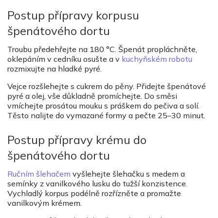
Postup přípravy korpusu
špenátového dortu
Troubu předehřejte na 180 °C. Špenát propláchněte,
oklepáním v cedníku osušte a v
kuchyňském robotu
rozmixujte na hladké pyré.
Vejce rozšlehejte s cukrem do pěny. Přidejte špenátové
pyré a olej, vše důkladně promíchejte. Do směsi
vmíchejte prosátou mouku s práškem do pečiva a solí.
Těsto nalijte do vymazané formy a pečte 25–30 minut.
Postup přípravy krému do
špenátového dortu
Ručním šlehačem
vyšlehejte šlehačku s medem a
semínky z vanilkového lusku do tužší konzistence.
Vychladlý korpus podélně rozřízněte a promažte
vanilkovým krémem.