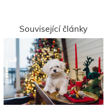
Související články
K