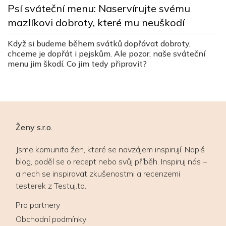
Psí sváteční menu: Naservírujte svému
k
z
mazlíkovi dobroty, které mu neuškodí
R
Když si budeme během svátků dopřávat dobroty,
b
chceme je dopřát i pejskům. Ale pozor, naše sváteční
k
h
menu jim škodí. Co jim tedy připravit?
en
Ženy s.r.o.
Jsme komunita žen, které se navzájem inspirují. Napiš
blog, poděl se o recept nebo svůj příběh. Inspiruj nás –
a nech se inspirovat zkušenostmi a recenzemi
testerek z Testuj.to.
Pro partnery
Obchodní podmínky