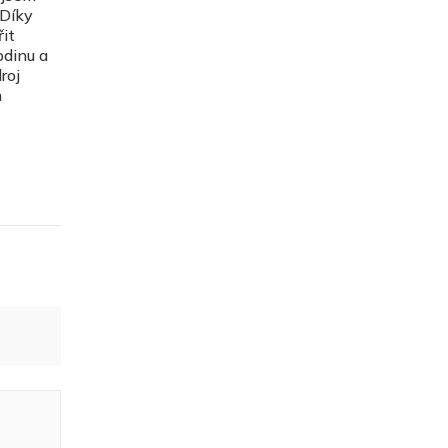
 Díky
řit
odinu a
roj
m