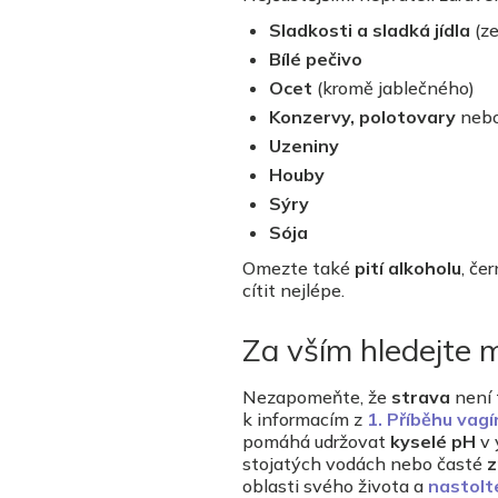
Sladkosti a sladká jídla
(ze
Bílé pečivo
Ocet
(kromě jablečného)
Konzervy, polotovary
neb
Uzeniny
Houby
Sýry
Sója
Omezte také
pití alkoholu
, če
cítit nejlépe.
Za vším hledejte 
Nezapomeňte, že
strava
není 
k informacím z
1. Příběhu vagí
pomáhá udržovat
kyselé pH
v 
stojatých vodách nebo časté
z
oblasti svého života a
nastolt