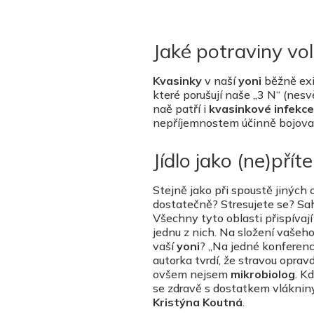
Jaké potraviny vol
Kvasinky
v naší
yoni
běžně exis
které porušují naše „3 N“ (nes
naě patří i
kvasinkové infekce
nepříjemnostem účinně bojova
Jídlo jako (ne)příte
Stejně jako při spoustě jiných
dostatečně? Stresujete se? Sah
Všechny tyto oblasti přispívaj
jednu z nich. Na složení vašeho 
vaší
yoni
? „Na jedné konferenc
autorka tvrdí, že stravou oprav
ovšem nejsem
mikrobiolog
. K
se zdravě s dostatkem vlákniny
Kristýna Koutná
.