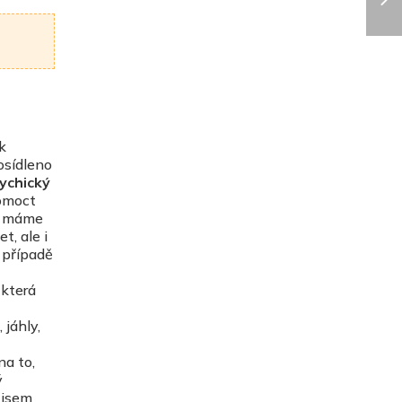
k
 osídleno
ychický
Pomoct
ud máme
t, ale i
V případě
 která
, jáhly,
na to,
ý
 jsem