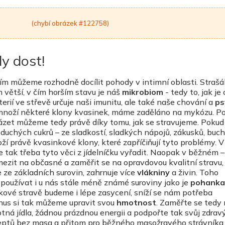
(chybí obrázek #122758)
dy dost!
ím můžeme rozhodně docílit pohody v intimní oblasti. Strašá
m větší, v čím horším stavu je náš
mikrobiom
- tedy to, jak je
terií ve střevě určuje naši imunitu, ale také naše chování a
ps
emnoží některé klony kvasinek, máme zaděláno na mykózu. 
dcházet můžeme tedy právě díky tomu, jak se stravujeme. Pok
uchých cukrů – ze sladkostí, sladkých nápojů, zákusků, buche
ží právě kvasinkové klony, které zapříčiňují tyto problémy. 
e tak třeba tyto věci z jídelníčku vyřadit. Naopak v běžném –
mezit na občasné a zaměřit se na opravdovou kvalitní stravu,
 ze základních surovin, zahrnuje více
vlákniny
a živin. Toho
používat i u nás stále méně známé suroviny jako je
pohanka
akové stravě budeme i lépe zasycení, sníží se nám potřeba
nus si tak můžeme upravit svou
hmotnost
. Zaměřte se tedy 
tná jídla, žádnou prázdnou energii a podpořte tak svůj zdrav
eceptů bez masa a přitom pro běžného masožravého strávníka