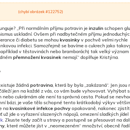
(chybí obrázek #122752)
unguje? ,,Při normálním příjmu potravin je
inzulin
schopen gl
anismus uskladní. Ovšem při nadbytečném příjmu jednoduchýc
lerance či diabetu se mohou
kvasinky
v pochvě velmi rychle
inkovou infekci. Samozřejmě se bavíme o cukrech jako takov
příklad v těstovinách nebo bramborách) tak velký význam 
ledném
přemnožení kvasinek
nemají.“ doplňuje Kristýna.
?
existuje žádná
potravina
, která by byla „zakázaná“. Jen jsou
 Záleží jen na každé z vás, co vám bude vyhovovat. Vyhýbat s
 nebo cukrárnám ale není ta správná cesta. Pokud se nevh
ní bázi, je vaše tělo schopné tento krátkodobý výkyv větši
e na
kvasinkové infekce pochvy
opakovaně, nakonec zjistíte
ť už jde o vyřazení slazených nápojů, omezení sladkých jídel
ek
. Zkuste tedy začít u stravy a postupně se přesouvat na dal
ny
, které můžete jíst v „neomezeném“ množství, obecně řad