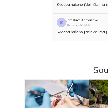
Skladba našeho jídelníčku má jis
Jaroslava Korpášová
JK
16. 11. 2022 23:37
Skladba našeho jídelníčku má jis
Sou