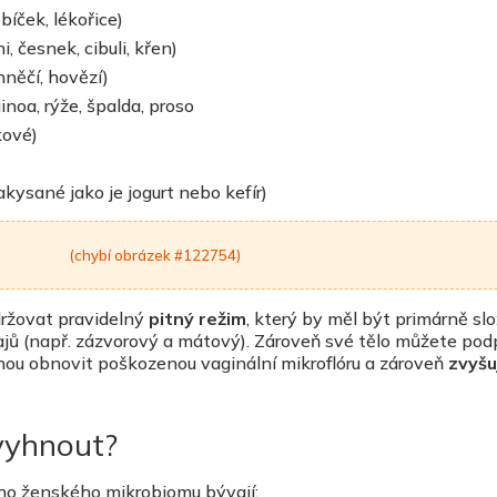
bíček, lékořice)
i, česnek, cibuli, křen)
ehněčí, hovězí)
inoa, rýže, špalda, proso
kové)
akysané jako je jogurt nebo kefír)
(chybí obrázek #122754)
ržovat pravidelný
pitný režim
, který by měl být primárně sl
jů (např. zázvorový a mátový). Zároveň své tělo můžete pod
hou obnovit poškozenou vaginální mikroflóru a zároveň
zvyšu
vyhnout?
ého ženského mikrobiomu bývají: