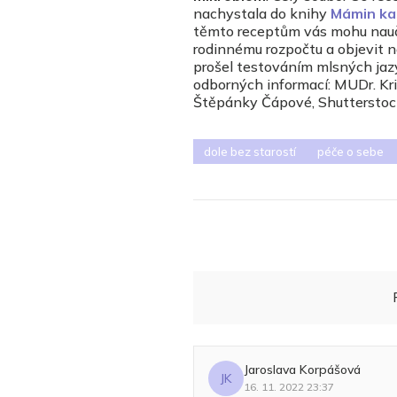
nachystala do knihy
Mámin ka
těmto receptům vás mohu naučit 
rodinnému rozpočtu a objevit no
prošel testováním mlsných jaz
odborných informací: MUDr. Kr
Štěpánky Čápové, Shutterstoc
dole bez starostí
péče o sebe
Jaroslava Korpášová
JK
16. 11. 2022 23:37