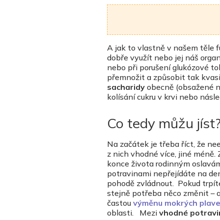
A jak to vlastně v našem těle f
dobře využít nebo jej náš org
nebo při porušení glukózové to
přemnožit a způsobit tak kvas
sacharidy
obecně (obsažené na
kolísání cukru v krvi nebo nás
Co tedy můžu jíst
Na začátek je třeba říct, že ne
z nich vhodné více, jiné méně.
konce života rodinným oslavám
potravinami nepřejídáte na den
pohodě zvládnout.
Pokud trpít
stejně potřeba něco změnit – a
častou
výměnu mokrých plav
oblasti.
Mezi
vhodné potravi