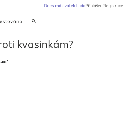
Dnes má svátek
Lada
Přihlášení
Registrace
estováno
roti kvasinkám?
nkám?