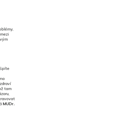
roblémy,
 mezi
kovým
Spíte
 na
 zdraví
kož tam
ázoru,
stravovat
ká
MUDr.