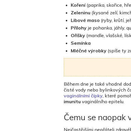
Koření
(paprika, skořice, hře
Zeleninu
(kysané zelí, kimch
Libové maso
(ryby, krůtí, j
Přílohy
je pohanka, jáhly, qu
Oříšky
(mandle, vlašské, lís
Semínka
Mléčné výrobky
(spíše ty z
Během dne je také vhodné dod
čisté vody nebo bylinkových ča
vaginálními čípky
, které pomo
imunitu
vaginálního epitelu.
Čemu se naopak 
Nejčastějšími nepřáteli zdrav