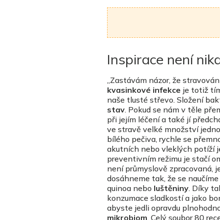
Inspirace není nik
,,Zastávám názor, že stravován
kvasinkové infekce
je totiž tí
naše tlusté střevo. Složení bak
stav
. Pokud se nám v těle př
při jejím léčení a také jí pře
ve stravě velké množství jednod
bílého pečiva, rychle se přemno
akutních nebo vleklých potíží j
preventivním režimu je stačí o
není průmyslově zpracovaná, je
dosáhneme tak, že se naučíme 
quinoa nebo
luštěniny
. Díky t
konzumace sladkostí a jako bo
abyste jedli opravdu plnohodno
mikrobiom
. Celý soubor 80 r