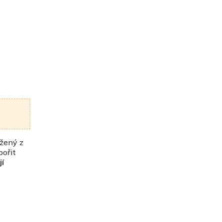
ožený z
pořit
jí