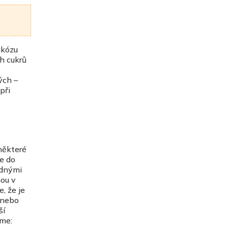
ukózu
h cukrů
ých –
při
 některé
e do
odnými
nou v
, že je
 nebo
ší
íme: