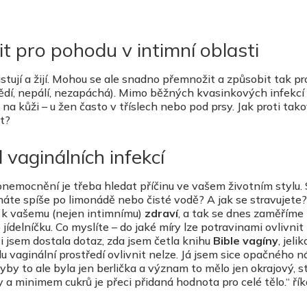
it pro pohodu v intimní oblasti
tují a žijí. Mohou se ale snadno přemnožit a způsobit tak p
vědí, nepálí, nezapáchá). Mimo běžných kvasinkových infekcí
na kůži – u žen často v tříslech nebo pod prsy. Jak proti ta
t?
l vaginálních infekcí
 onemocnění je třeba hledat příčinu ve vašem životním stylu. 
áte spíše po limonádě nebo čisté vodě? A jak se stravujete?
í k vašemu (nejen intimnímu)
zdraví
, a tak se dnes zaměříme
jídelníčku. Co myslíte – do jaké míry lze potravinami ovlivnit
i jsem dostala dotaz, zda jsem četla knihu
Bible vagíny
, jeli
du vaginální prostředí ovlivnit nelze. Já jsem sice opačného n
dyby to ale byla jen berlička a význam to mělo jen okrajový, 
 a minimem cukrů je přeci přidaná hodnota pro celé tělo.“ ří