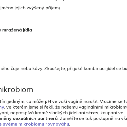
jména jejich zvýšený příjem)
o
mražená jídla
rného čaje nebo kávy. Zkoušejte, při jaké kombinaci jídel se b
mikrobiom
tím jediným, co může
pH
ve vaší vagíně narušit. Vracíme se t
ny
, ve kterém jsme si řekli, že našemu vaginálními mikrobiom
yoni, neprospívá kromě sladkých jídel ani
stres
, koupání ve
měny sexuálních partnerů
. Zaměřte se tak postupně na v
e svému mikrobiomu rovnováhu
.