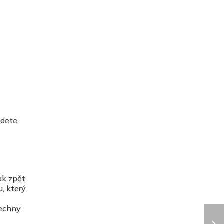
udete
ak zpět
u, který
šechny