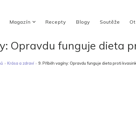
Magazín
Recepty
Blogy
Soutěže
Ot
ny: Opravdu funguje dieta p
mů
»
Krása a zdraví
»
9. Příběh vagíny: Opravdu funguje dieta proti kvasi