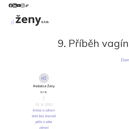
9. Příběh vagí
Do
RŽ
Redakce Ženy
s.r.o.
15. 9. 2022
Krása a zdraví
dole bez starostí
péče o sebe
zdraví