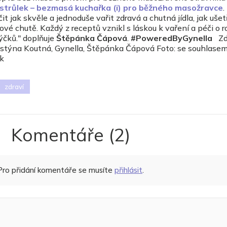
strůlek – bezmasá kuchařka (i) pro běžného masožravce
.
jak skvěle a jednoduše vařit zdravá a chutná jídla, jak ušet
vé chutě. Každý z receptů vznikl s láskou k vaření a péči o r
ýčků." doplňuje
Štěpánka Čápová
.
#PoweredByGynella
Zd
istýna Koutná, Gynella, Štěpánka Čápová Foto: se souhlase
k
zdraví
Komentáře
(2)
Pro přidání komentáře se musíte
přihlásit
.