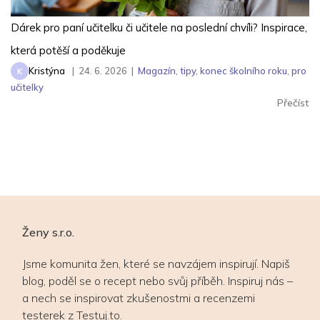
Dárek pro paní učitelku či učitele na poslední chvíli? Inspirace,
která potěší a poděkuje
Kristýna
|
24. 6. 2026
|
Magazín
,
tipy
,
konec školního roku
,
pro
K
učitelky
Přečíst
Ženy s.r.o.
Jsme komunita žen, které se navzájem inspirují. Napiš
blog, poděl se o recept nebo svůj příběh. Inspiruj nás –
a nech se inspirovat zkušenostmi a recenzemi
testerek z Testuj.to.