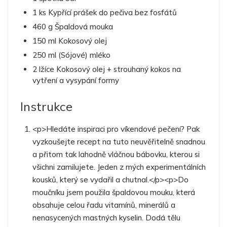
1 ks Kypřící prášek do pečiva bez fosfátů
460 g Špaldová mouka
150 ml Kokosový olej
250 ml (Sójové) mléko
2 lžíce Kokosový olej + strouhaný kokos na
vytření a vysypání formy
Instrukce
<p>Hledáte inspiraci pro víkendové pečení? Pak
vyzkoušejte recept na tuto neuvěřitelně snadnou
a přitom tak lahodně vláčnou bábovku, kterou si
všichni zamilujete. Jeden z mých experimentálních
kousků, který se vydařil a chutnal.</p><p>Do
moučníku jsem použila špaldovou mouku, která
obsahuje celou řadu vitamínů, minerálů a
nenasycených mastných kyselin. Dodá tělu