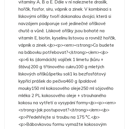
vitamíny A, B a E. Dále v ní naleznete draslík,
hořčík, fosfor, síru, vápník a zinek. V kombinaci s
lískovými oříšky tvoří dokonalou dvojici, která si
navzájem podporuje své jedinečné oříškové
chutě a vůně. Lískové oříšky jsou bohaté na
vitamín E, biotin, kyselinu listovou a rovněž hořčík,
vápník a zinek.</p><p><em><strong>Co budete
na bábovku potřebovat?</strong></em></p>
<p>6 ks (domácích) vajíček 1 limetu (kůru +
šťávu)200 g třtinového cukru100 g mletých
lískových oříškůšpetku soli1 ks bezfosfátový
kypřící prášek do pečiva460 g špaldové
mouky150 ml kokosového oleje250 ml sójového
mléka 2 PL kokosového oleje + strouhaného
kokosu na vytřetí a vysypání formy</p><p><em>
<strong>Jak postupovat?</strong></em></p>
<p>Předehřejte si troubu na 175 °C.</p>
<p>Bábovkovou formu vymažte kokosovým