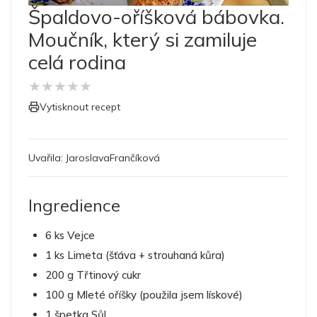
Špaldovo-oříšková bábovka.
Moučník, který si zamiluje
celá rodina
★
★
★
★
★
Vytisknout recept
Uvařila:
JaroslavaFrančíková
Ingredience
6 ks Vejce
1 ks Limeta (šťáva + strouhaná kůra)
200 g Třtinový cukr
100 g Mleté oříšky (použila jsem lískové)
1 špetka Sůl