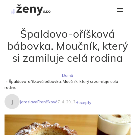
Špaldovo-oříšková
bábovka. Moučník, který
si zamiluje celá rodina
Domů
»
Špaldovo-oříšková bábovka. Moučník, který si zamiluje celá
rodina
J
JaroslavaFrančíková
7. 4. 2017
Recepty