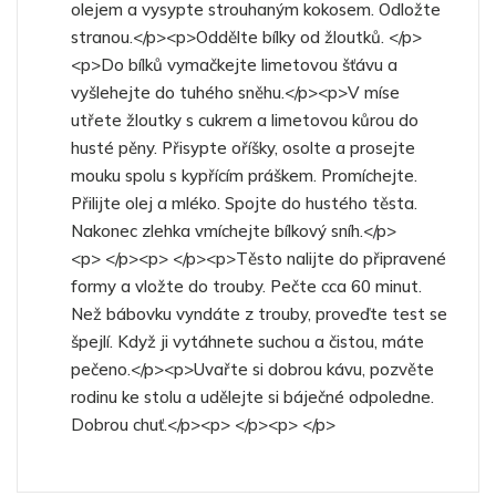
olejem a vysypte strouhaným kokosem. Odložte
stranou.</p><p>Oddělte bílky od žloutků. </p>
<p>Do bílků vymačkejte limetovou šťávu a
vyšlehejte do tuhého sněhu.</p><p>V míse
utřete žloutky s cukrem a limetovou kůrou do
husté pěny. Přisypte oříšky, osolte a prosejte
mouku spolu s kypřícím práškem. Promíchejte.
Přilijte olej a mléko. Spojte do hustého těsta.
Nakonec zlehka vmíchejte bílkový sníh.</p>
<p> </p><p> </p><p>Těsto nalijte do připravené
formy a vložte do trouby. Pečte cca 60 minut.
Než bábovku vyndáte z trouby, proveďte test se
špejlí. Když ji vytáhnete suchou a čistou, máte
pečeno.</p><p>Uvařte si dobrou kávu, pozvěte
rodinu ke stolu a udělejte si báječné odpoledne.
Dobrou chuť.</p><p> </p><p> </p>