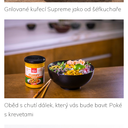
Grilované kuřecí Supreme jako od šéfkuchaře
Oběd s chutí dálek, který vás bude bavit: Poké
s krevetami