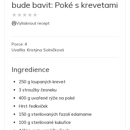
bude bavit: Poké s krevetami
★
★
★
★
★
Vytisknout recept
Porce:
4
Uvařila:
Kristýna Solničková
Ingredience
250 g loupaných krevet
3 stroužky česneku
400 g uvařené rýže na poké
Hrst ředkviček
150 g sterilovaných fazolí edamame
100 g sterilované kukuřice