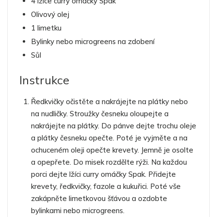
4 lžíce curry omáčky Spak
Olivový olej
1 limetku
Bylinky nebo microgreens na zdobení
Sůl
Instrukce
Ředkvičky očistěte a nakrájejte na plátky nebo
na nudličky. Stroužky česneku oloupejte a
nakrájejte na plátky. Do pánve dejte trochu oleje
a plátky česneku opečte. Poté je vyjměte a na
ochuceném oleji opečte krevety. Jemně je osolte
a opepřete. Do misek rozdělte rýži. Na každou
porci dejte lžíci curry omáčky Spak. Přidejte
krevety, ředkvičky, fazole a kukuřici. Poté vše
zakápněte limetkovou šťávou a ozdobte
bylinkami nebo microgreens.