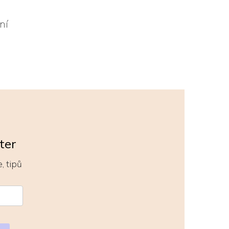
ůní
ter
, tipů