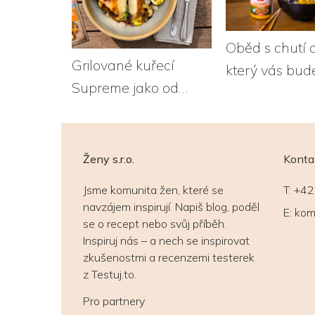
Oběd s chutí 
Grilované kuřecí
který vás bude
Supreme jako od
Poké s krevet
šéfkuchaře
Ženy s.r.o.
Konta
Jsme komunita žen, které se
T:
+42
navzájem inspirují. Napiš blog, poděl
E:
kom
se o recept nebo svůj příběh.
Inspiruj nás – a nech se inspirovat
zkušenostmi a recenzemi testerek
z Testuj.to.
Pro partnery