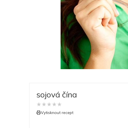
sojová čína
★
★
★
★
★
Vytisknout recept