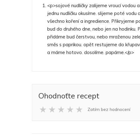
<p>sojové nudličky zalijeme vroucí vodou
jednu nudličku okusíme. slijeme poté vodu
všechno koření a ingredience. Přikryjeme po
bud do druhého dne, nebo jen na hodinku. 
přidáme bud čerstvou, nebo mraženou zeleni
směs s paprikou. opět restujeme do křupav
a máme hotovo. dosolíme. papáme.</p>
Ohodnoťte recept
★
★
★
★
★
Zatím bez hodnocení