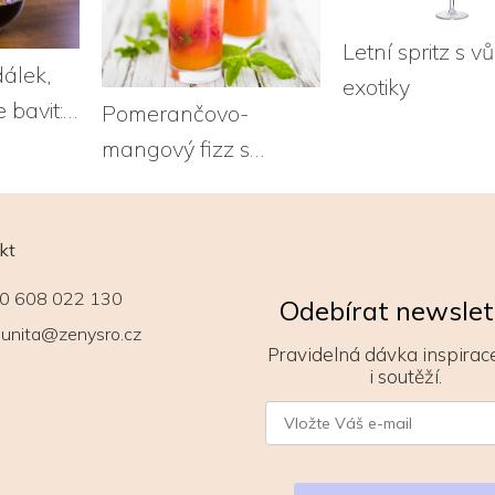
Letní spritz s v
dálek,
exotiky
 bavit:
Pomerančovo-
ami
mangový fizz s
malinami
kt
0 608 022 130
Odebírat newslet
unita@zenysro.cz
Pravidelná dávka inspirace
i soutěží.