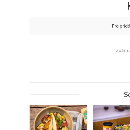
Pro přid
Zatím 
S