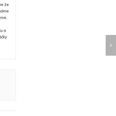
me že
cháme
eme,
ku a
áčky