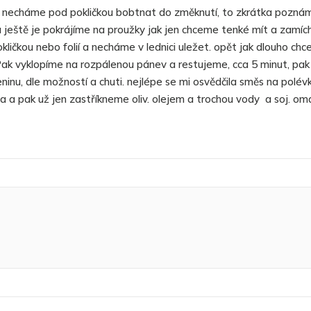
 a necháme pod pokličkou bobtnat do změknutí, to zkrátka pozná
 a ještě je pokrájíme na proužky jak jen chceme tenké mít a zamí
kličkou nebo folií a necháme v lednici uležet. opět jak dlouho chc
Pak vyklopíme na rozpálenou pánev a restujeme, cca 5 minut, pak
nu, dle možností a chuti. nejlépe se mi osvědčila směs na polév
a a pak už jen zastříkneme oliv. olejem a trochou vody a soj. om