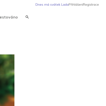
Dnes má svátek
Lada
Přihlášení
Registrace
estováno