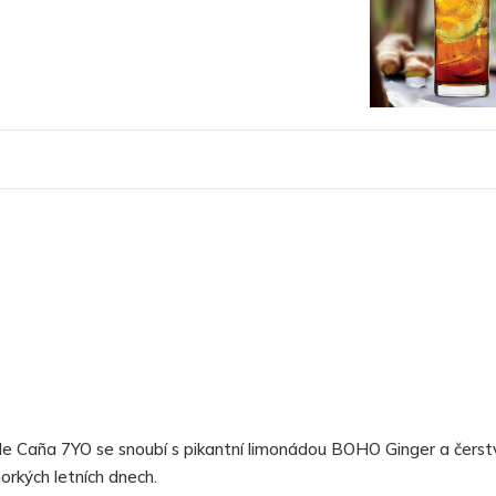
 de Caña 7YO se snoubí s pikantní limonádou BOHO Ginger a čers
horkých letních dnech.