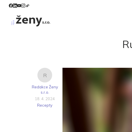
R
R
Redakce Ženy
s.r.o.
18. 4. 2024
Recepty