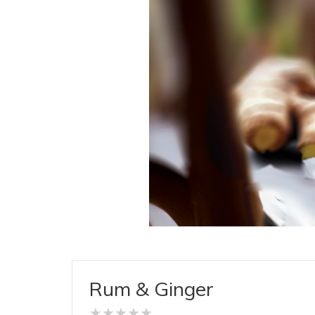
Rum & Ginger
★
★
★
★
★