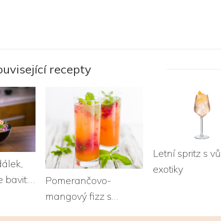
ouvisející recepty
Letní spritz s v
dálek,
exotiky
 bavit:
Pomerančovo-
ami
mangový fizz s
malinami