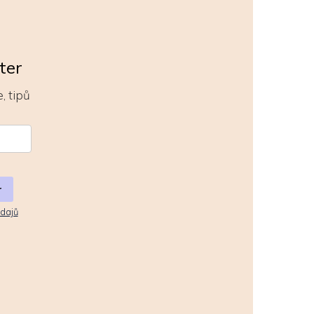
ter
, tipů
r
dajů