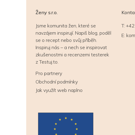
Ženy s.r.o.
Konta
Jsme komunita žen, které se
T:
+42
navzájem inspirují. Napiš blog, poděl
E:
kom
se o recept nebo svůj příběh.
Inspiruj nás – a nech se inspirovat
zkušenostmi a recenzemi testerek
z Testuj.to.
Pro partnery
Obchodní podmínky
Jak využít web naplno