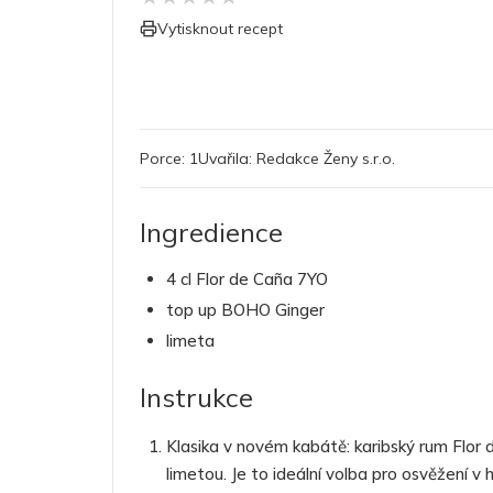
Vytisknout recept
Porce:
1
Uvařila:
Redakce Ženy s.r.o.
Ingredience
4 cl Flor de Caña 7YO
top up BOHO Ginger
limeta
Instrukce
Klasika v novém kabátě: karibský rum Flor
limetou. Je to ideální volba pro osvěžení v 