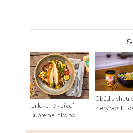
S
Oběd s chutí 
Grilované kuřecí
který vás bude
Supreme jako od
Poké s krevet
šéfkuchaře