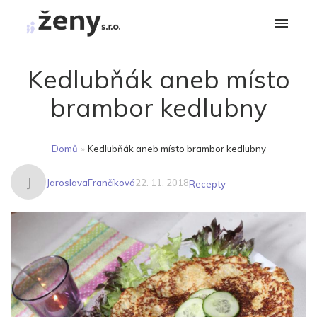
Kedlubňák aneb místo
brambor kedlubny
Domů
»
Kedlubňák aneb místo brambor kedlubny
J
JaroslavaFrančíková
22. 11. 2018
Recepty