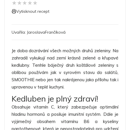
★
★
★
★
★
Vytisknout recept
Uvařila:
JaroslavaFrančíková
Je doba dozrávání všech možných druhů zeleniny. Na
zahradě vykukují nad zemí krásně zelené a křupavé
kedlubny. Tenhle báječný druh košťálové zeleniny s
oblibou používám jak v syrovém stavu do salátů,
SMOOTHIE nebo jen tak nakrájenou jako přílohu tak i
upravenou v teplé kuchyni.
Kedluben je plný zdraví!
Obsahuje vitamín C, který zabezpečuje optimální
hladinu hormonů a posiluje imunitní systém. Dále je
výjimečný obsahem vitamínu B6 a kyseliny
pantothenové, která je nepostradatelná pro udržení