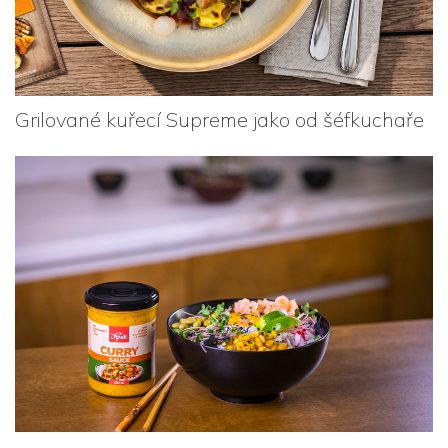
Grilované kuřecí Supreme jako od šéfkuchaře