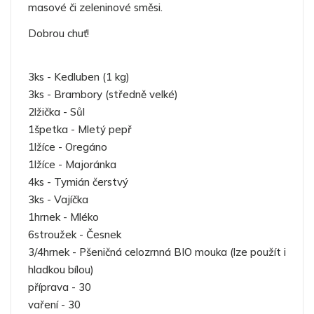
masové či zeleninové směsi.
Dobrou chuť!
3ks - Kedluben (1 kg)
3ks - Brambory (středně velké)
2lžička - Sůl
1špetka - Mletý pepř
1lžíce - Oregáno
1lžíce - Majoránka
4ks - Tymián čerstvý
3ks - Vajíčka
1hrnek - Mléko
6stroužek - Česnek
3/4hrnek - Pšeničná celozrnná BIO mouka (lze použít i
hladkou bílou)
příprava - 30
vaření - 30