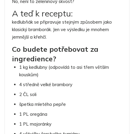
No, není to zeleninový skvost?
A teď k receptu:
kedlubňák se připravuje stejným způsobem jako
klasický bramborák. Jen ve výsledku je mnohem
jemnější a křehčí.
Co budete potřebovat za
ingredience?
1 kg kedlubny (odpovídá to asi třem větším
kouskům)
4 středně velké brambory
2 ČL soli
špetka mletého pepře
1 PL oregána
1 PL majoránky
4 větvičky čerstvého tymiánu