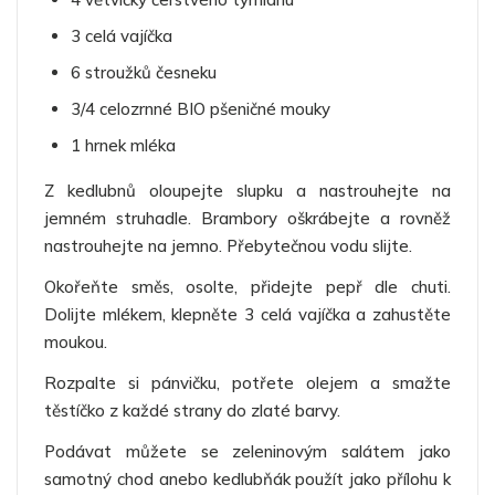
3 celá vajíčka
6 stroužků česneku
3/4 celozrnné BIO pšeničné mouky
1 hrnek mléka
Z kedlubnů oloupejte slupku a nastrouhejte na
jemném struhadle. Brambory oškrábejte a rovněž
nastrouhejte na jemno. Přebytečnou vodu slijte.
Okořeňte směs, osolte, přidejte pepř dle chuti.
Dolijte mlékem, klepněte 3 celá vajíčka a zahustěte
moukou.
Rozpalte si pánvičku, potřete olejem a smažte
těstíčko z každé strany do zlaté barvy.
Podávat můžete se zeleninovým salátem jako
samotný chod anebo kedlubňák použít jako přílohu k