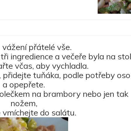
e vážení přátelé vše.
tři ingredience a večeře byla na stol
ařte včas, aby vychladla.
 přidejte tuňáka, podle potřeby oso
a opepřete.
 kolečkem na brambory nebo jen tak
nožem,
 vmíchejte do salátu.