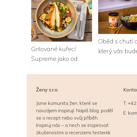
Oběd s chutí 
Grilované kuřecí
který vás bude
Supreme jako od
Poké s krevet
šéfkuchaře
Ženy s.r.o.
Konta
Jsme komunita žen, které se
T:
+42
navzájem inspirují. Napiš blog, poděl
E:
kom
se o recept nebo svůj příběh.
Inspiruj nás – a nech se inspirovat
zkušenostmi a recenzemi testerek