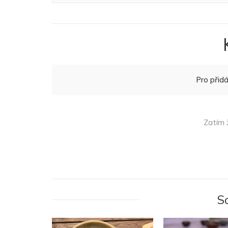
Pro přid
Zatím 
S