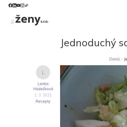
Jednoduchý sal
Domů
»
J
L
Lenka
Hudečková
1. 3. 2021
Recepty