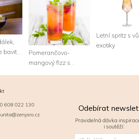
Letní spritz s v
dálek,
exotiky
 bavit:
Pomerančovo-
ami
mangový fizz s
malinami
kt
0 608 022 130
Odebírat newslet
unita@zenysro.cz
Pravidelná dávka inspirace
i soutěží.