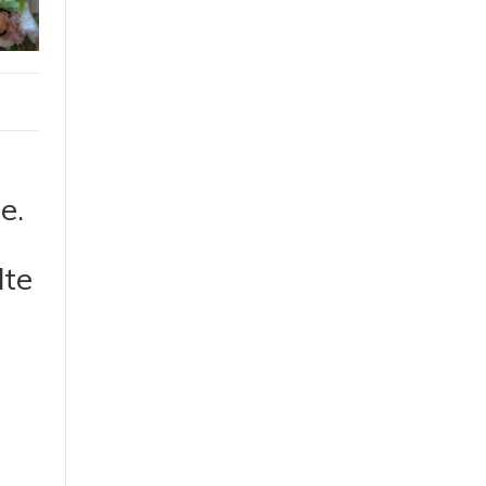
e.
lte