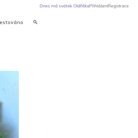
Dnes má svátek
Oldřiška
Přihlášení
Registrace
estováno