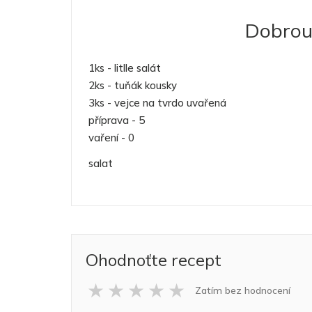
Dobrou 
1ks - litlle salát
2ks - tuňák kousky
3ks - vejce na tvrdo uvařená
příprava - 5
vaření - 0
salat
Ohodnoťte recept
★
★
★
★
★
Zatím bez hodnocení