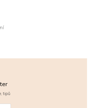
ůní
ter
, tipů