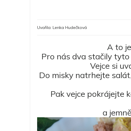
Uvařila:
Lenka Hudečková
A to j
Pro nás dva stačily tyto 
Vejce si uv
Do misky natrhejte salát,
Pak vejce pokrájejte
a jemně