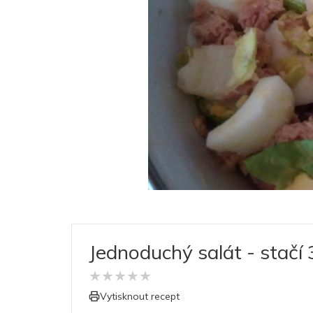
Jednoduchý salát - stačí 
★
★
★
★
★
Vytisknout recept