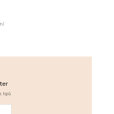
ůní
ter
, tipů