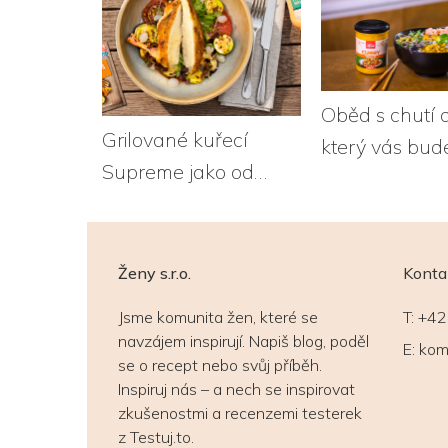
Oběd s chutí 
Grilované kuřecí
který vás bude
Supreme jako od
Poké s krevet
šéfkuchaře
Ženy s.r.o.
Konta
Jsme komunita žen, které se
T:
+42
navzájem inspirují. Napiš blog, poděl
E:
kom
se o recept nebo svůj příběh.
Inspiruj nás – a nech se inspirovat
zkušenostmi a recenzemi testerek
z Testuj.to.