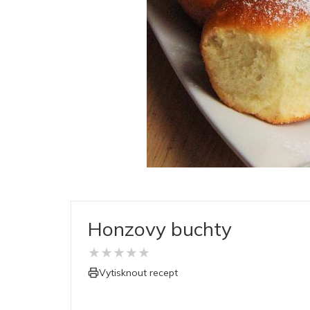
Honzovy buchty
★
★
★
★
★
Vytisknout recept