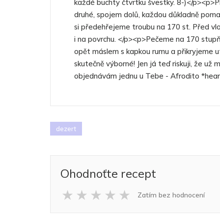
každé buchty čtvrtku švestky. 8-)</p><p>
druhé, spojem dolů, každou důkladně pomas
si předehřejeme troubu na 170 st. Před 
i na povrchu. </p><p>Pečeme na 170 stupňů
opět máslem s kapkou rumu a přikryjeme u
skutečně výborné! Jen já teď riskuji, že už
objednávám jednu u Tebe - Afrodito *hea
dezert
Ohodnoťte recept
★
★
★
★
★
Zatím bez hodnocení