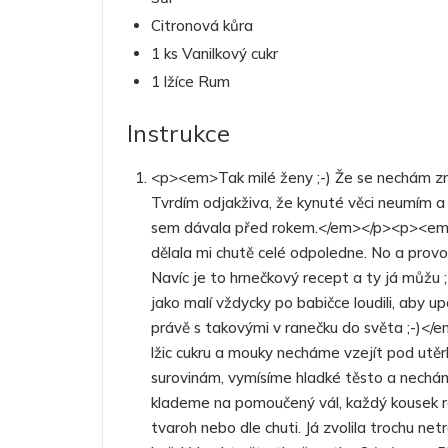
Citronová kůra
1 ks Vanilkový cukr
1 lžíce Rum
Instrukce
<p><em>Tak milé ženy ;-) Že se nechám zro
Tvrdím odjakživa, že kynuté věci neumím 
sem dávala před rokem.</em></p><p><em>N
dělala mi chutě celé odpoledne. No a provo
Navíc je to hrnečkový recept a ty já můž
jako malí vždycky po babičce loudili, aby 
právě s takovými v ranečku do světa ;-)</
lžic cukru a mouky necháme vzejít pod utěr
surovinám, vymísíme hladké těsto a nechám
klademe na pomoučený vál, každý kousek ro
tvaroh nebo dle chuti. Já zvolila trochu ne