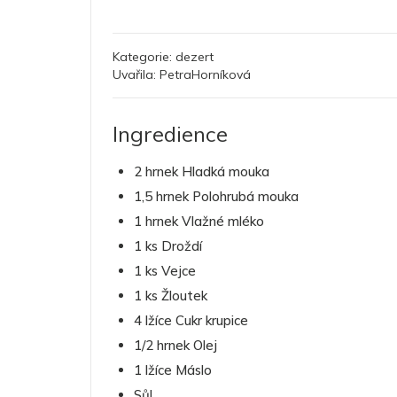
Kategorie:
dezert
Uvařila:
PetraHorníková
Ingredience
2 hrnek Hladká mouka
1,5 hrnek Polohrubá mouka
1 hrnek Vlažné mléko
1 ks Droždí
1 ks Vejce
1 ks Žloutek
4 lžíce Cukr krupice
1/2 hrnek Olej
1 lžíce Máslo
Sůl