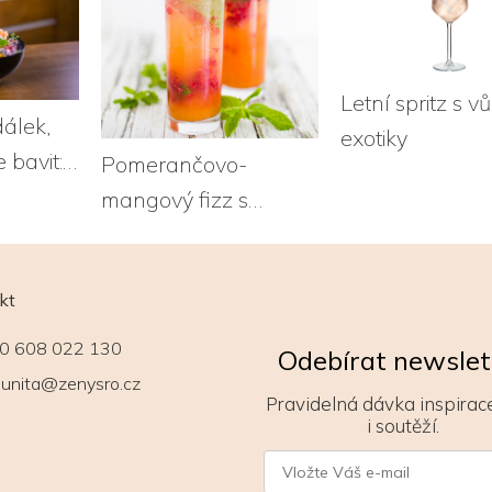
Letní spritz s v
dálek,
exotiky
 bavit:
Pomerančovo-
ami
mangový fizz s
malinami
kt
0 608 022 130
Odebírat newslet
unita@zenysro.cz
Pravidelná dávka inspirace
i soutěží.