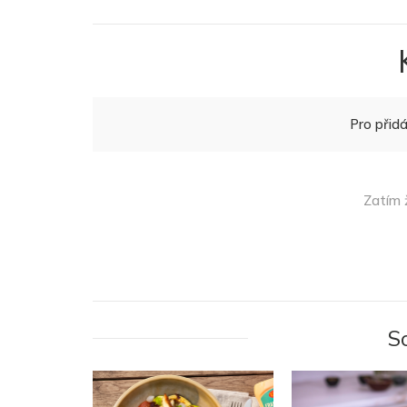
Pro přid
Zatím 
S