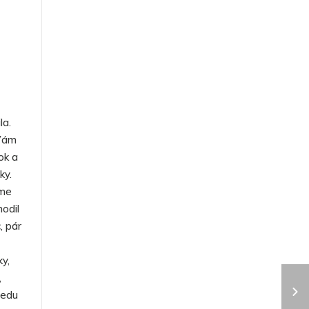
la.
 Vám
ok a
ky.
sme
odil
, pár
y,
,
ředu