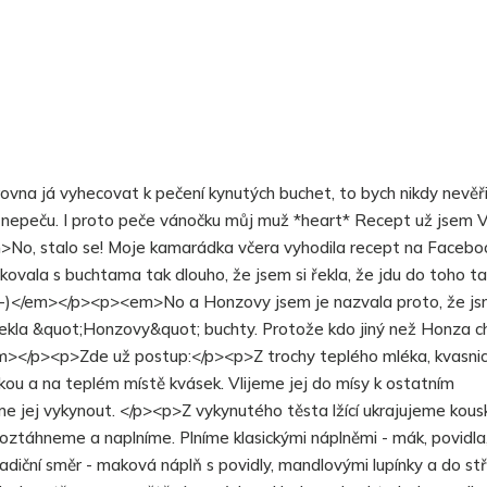
vna já vyhecovat k pečení kynutých buchet, to bych nikdy nevěři
a nepeču. I proto peče vánočku můj muž *heart* Recept už jsem
o, stalo se! Moje kamarádka včera vyhodila recept na Facebo
kovala s buchtama tak dlouho, že jsem si řekla, že jdu do toho ta
u ;-)</em></p><p><em>No a Honzovy jsem je nazvala proto, že j
upekla &quot;Honzovy&quot; buchty. Protože kdo jiný než Honza ch
em></p><p>Zde už postup:</p><p>Z trochy teplého mléka, kvasnic
kou a na teplém místě kvásek. Vlijeme jej do mísy k ostatním
e jej vykynout. </p><p>Z vykynutého těsta lžící ukrajujeme kousk
ztáhneme a naplníme. Plníme klasickými náplněmi - mák, povidla
tradiční směr - maková náplň s povidly, mandlovými lupínky a do st