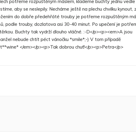
Plech potřeme rozpuštěným máslem, klademe buchty jednu vedle
tíme, aby se neslepily. Necháme ještě na plechu chvilku kynout, 
vložením do dobře předehřáté trouby je potřeme rozpuštěným m
, podle trouby, dozlatova asi 30-40 minut. Po upečení je potře
těrkou. Buchty tak vydrží dlouho vláčné. :-D</p><p><em>A jsou
 manžel nebude chtít péct vánočku *smile*;-) V tom případě
rt**wine* </em></p><p>Tak dobrou chuť!</p><p>Petra</p>