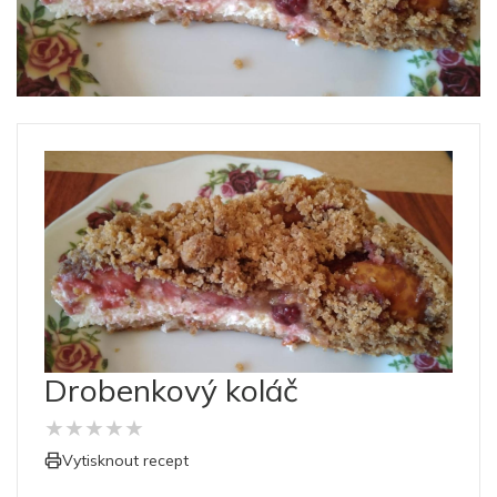
Drobenkový koláč
★
★
★
★
★
Vytisknout recept