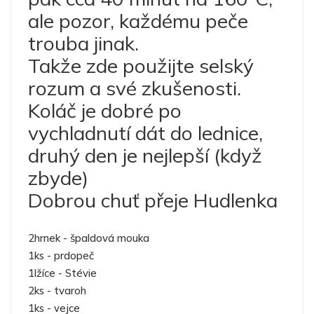
ale pozor, každému peče
trouba jinak.
Takže zde použijte selský
rozum a své zkušenosti.
Koláč je dobré po
vychladnutí dát do lednice,
druhý den je nejlepší (když
zbyde)
Dobrou chuť přeje Hudlenka
2hrnek - špaldová mouka
1ks - prdopeč
1lžíce - Stévie
2ks - tvaroh
1ks - vejce