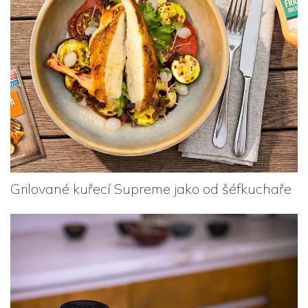
Grilované kuřecí Supreme jako od šéfkuchaře