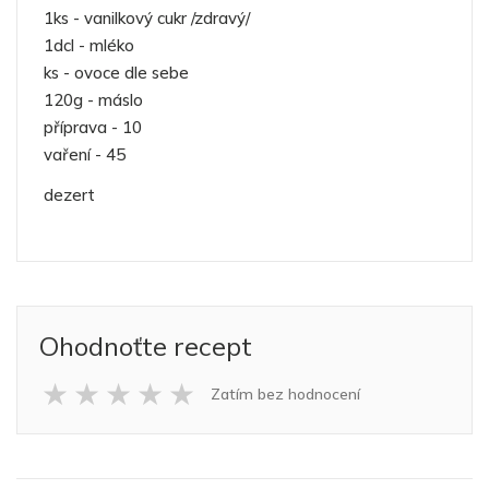
1ks - vanilkový cukr /zdravý/
1dcl - mléko
ks - ovoce dle sebe
120g - máslo
příprava - 10
vaření - 45
dezert
Ohodnoťte recept
★
★
★
★
★
Zatím bez hodnocení