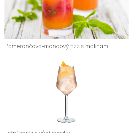
Pomerančovo-mangový fizz s malinami
Letní spritz s vůní exotiky