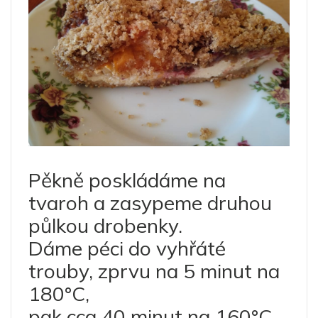
Pěkně poskládáme na
tvaroh a zasypeme druhou
půlkou drobenky.
Dáme péci do vyhřáté
trouby, zprvu na 5 minut na
180°C,
pak cca 40 minut na 160°C,