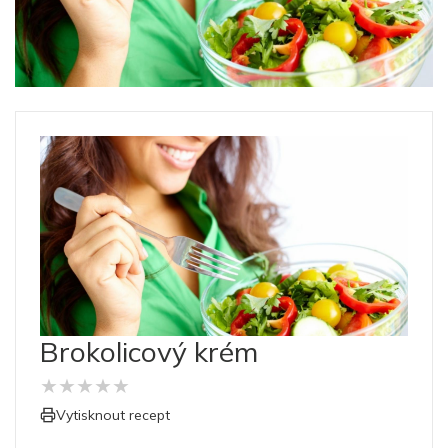
Brokolicový krém
★
★
★
★
★
Vytisknout recept