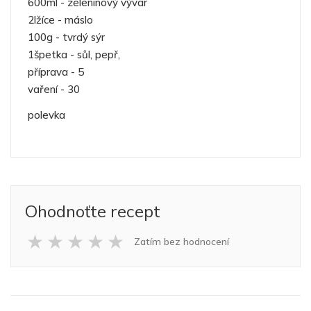
600ml - zeleninový vývar
2lžíce - máslo
100g - tvrdý sýr
1špetka - sůl, pepř,
příprava - 5
vaření - 30
polevka
Ohodnoťte recept
★
★
★
★
★
Zatím bez hodnocení