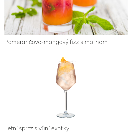
Pomerančovo-mangový fizz s malinami
Letní spritz s vůní exotiky