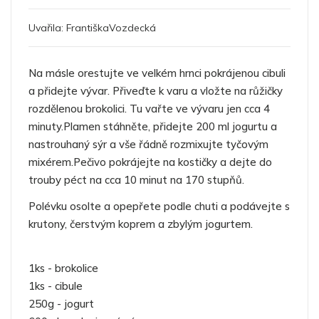
Uvařila:
FrantiškaVozdecká
Na másle orestujte ve velkém hrnci pokrájenou cibuli
a přidejte vývar. Přiveďte k varu a vložte na růžičky
rozdělenou brokolici. Tu vařte ve vývaru jen cca 4
minuty.Plamen stáhněte, přidejte 200 ml jogurtu a
nastrouhaný sýr a vše řádně rozmixujte tyčovým
mixérem.Pečivo pokrájejte na kostičky a dejte do
trouby péct na cca 10 minut na 170 stupňů.
Polévku osolte a opepřete podle chuti a podávejte s
krutony, čerstvým koprem a zbylým jogurtem.
1ks - brokolice
1ks - cibule
250g - jogurt