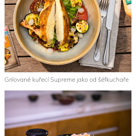
Grilované kuřecí Supreme jako od šéfkuchaře