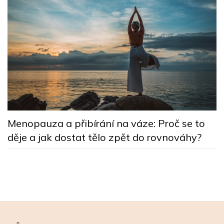
5
Menopauza a přibírání na váze: Proč se to
n
děje a jak dostat tělo zpět do rovnováhy?