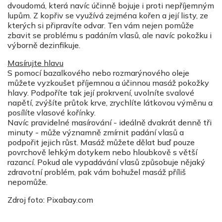
dvoudomá, která navíc účinně bojuje i proti nepříjemným
lupům. Z kopřiv se využívá zejména kořen a její listy, ze
kterých si připravíte odvar. Ten vám nejen pomůže
zbavit se problému s padáním vlasů, ale navíc pokožku i
výborně dezinfikuje.
Masírujte hlavu
S pomocí bazalkového nebo rozmarýnového oleje
můžete vyzkoušet příjemnou a účinnou masáž pokožky
hlavy. Podpoříte tak její prokrvení, uvolníte svalové
napětí, zvýšíte průtok krve, zrychlíte látkovou výměnu a
posílíte vlasové kořínky.
Navíc pravidelné masírování - ideálně dvakrát denně tři
minuty - může významně zmírnit padání vlasů a
podpořit jejich růst. Masáž můžete dělat buď pouze
povrchově lehkým dotykem nebo hloubkově s větší
razancí. Pokud ale vypadávání vlasů způsobuje nějaký
zdravotní problém, pak vám bohužel masáž příliš
nepomůže.
Zdroj foto: Pixabay.com