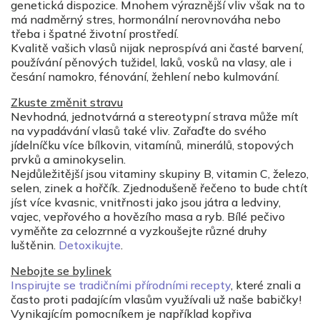
genetická dispozice. Mnohem výraznější vliv však na to
má nadměrný stres, hormonální nerovnováha nebo
třeba i špatné životní prostředí.
Kvalitě vašich vlasů nijak neprospívá ani časté barvení,
používání pěnových tužidel, laků, vosků na vlasy, ale i
česání namokro, fénování, žehlení nebo kulmování.
Zkuste změnit stravu
Nevhodná, jednotvárná a stereotypní strava může mít
na vypadávání vlasů také vliv. Zařaďte do svého
jídelníčku více bílkovin, vitamínů, minerálů, stopových
prvků a aminokyselin.
Nejdůležitější jsou vitaminy skupiny B, vitamin C, železo,
selen, zinek a hořčík. Zjednodušeně řečeno to bude chtít
jíst více kvasnic, vnitřnosti jako jsou játra a ledviny,
vajec, vepřového a hovězího masa a ryb. Bílé pečivo
vyměňte za celozrnné a vyzkoušejte různé druhy
luštěnin.
Detoxikujte
.
Nebojte se bylinek
Inspirujte se tradičními přírodními recepty
, které znali a
často proti padajícím vlasům využívali už naše babičky!
Vynikajícím pomocníkem je například kopřiva