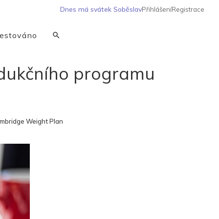
Dnes má svátek
Soběslav
Přihlášení
Registrace
estováno
redukčního programu
ambridge Weight Plan