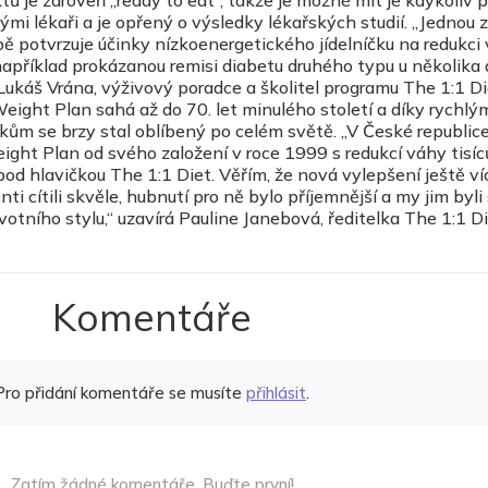
tů je zároveň „ready to eat“, takže je možné mít je kdykoliv p
mi lékaři a je opřený o výsledky lékařských studií. „Jednou z 
ě potvrzuje účinky nízkoenergetického jídelníčku na redukci 
, například prokázanou remisi diabetu druhého typu u několika
Lukáš Vrána, výživový poradce a školitel programu The 1:1 Di
ight Plan sahá až do 70. let minulého století a díky rychlý
ům se brzy stal oblíbený po celém světě. „V České republic
t Plan od svého založení v roce 1999 s redukcí váhy tisíců
od hlavičkou The 1:1 Diet. Věřím, že nová vylepšení ještě ví
nti cítili skvěle, hubnutí pro ně bylo příjemnější a my jim byli
ivotního stylu,“ uzavírá Pauline Janebová, ředitelka The 1:1 D
Komentáře
Pro přidání komentáře se musíte
přihlásit
.
Zatím žádné komentáře. Buďte první!