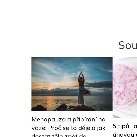
Sou
VF si
Menopauza a přibírání na
5 tipů, j
í špatnou
váze: Proč se to děje a jak
únavou a
dostat tělo zpět do