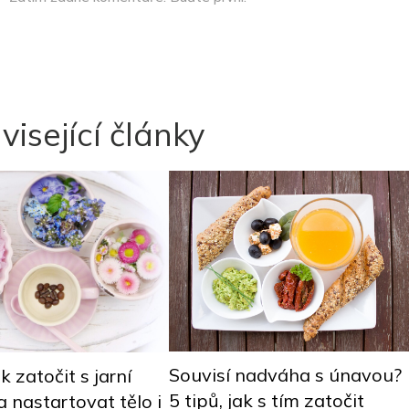
visející články
Souvisí nadváha s únavou?
ak zatočit s jarní
5 tipů, jak s tím zatočit
 nastartovat tělo i