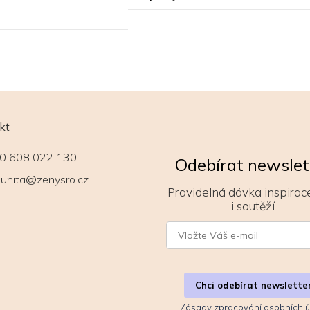
kt
0 608 022 130
Odebírat newslet
unita@zenysro.cz
Pravidelná dávka inspirace
i soutěží.
Chci odebírat newslette
Zásady zpracování osobních ú