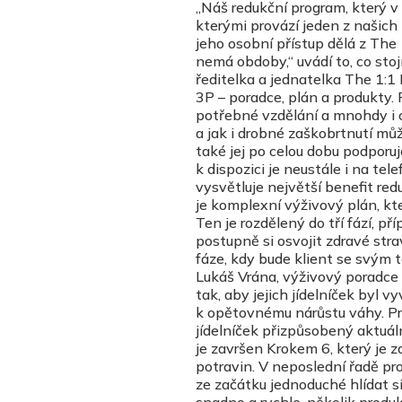
„Náš redukční program, který v 
kterými provází jeden z našich
jeho osobní přístup dělá z The
nemá obdoby,“ uvádí to, co sto
ředitelka a jednatelka The 1:1 D
3P – poradce, plán a produkty.
potřebné vzdělání a mnohdy i o
a jak i drobné zaškobrtnutí může
také jej po celou dobu podporu
k dispozici je neustále i na tel
vysvětluje největší benefit re
je komplexní výživový plán, kt
Ten je rozdělený do tří fází, př
postupně si osvojit zdravé str
fáze, kdy bude klient se svým t
Lukáš Vrána, výživový poradce a
tak, aby jejich jídelníček byl 
k opětovnému nárůstu váhy. Pro
jídelníček přizpůsobený aktuá
je završen Krokem 6, který je 
potravin. V neposlední řadě pr
ze začátku jednoduché hlídat s