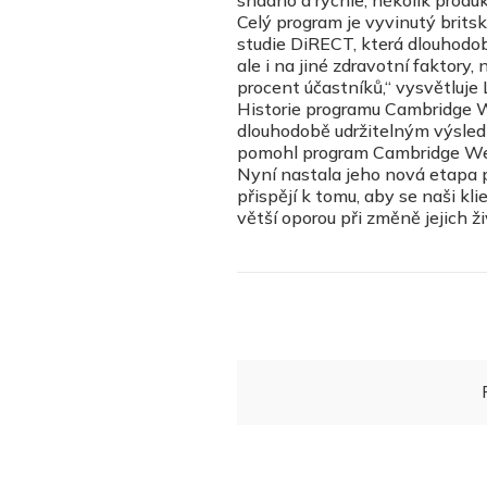
snadno a rychle, několik produk
Celý program je vyvinutý britský
studie DiRECT, která dlouhodob
ale i na jiné zdravotní faktory
procent účastníků,“ vysvětluje 
Historie programu Cambridge We
dlouhodobě udržitelným výsledk
pomohl program Cambridge Weigh
Nyní nastala jeho nová etapa p
přispějí k tomu, aby se naši klie
větší oporou při změně jejich ž