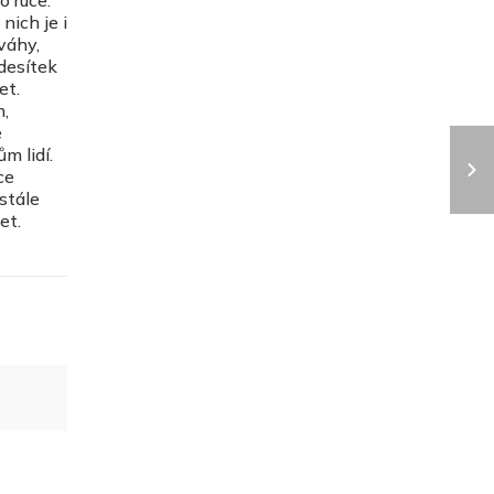
o ruce.
nich je i
váhy,
 desítek
et.
m,
e
m lidí.
ce
 stále
iet.