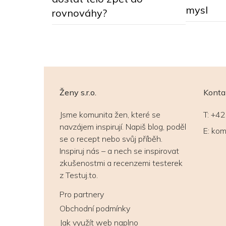
mysl
rovnováhy?
Ženy s.r.o.
Konta
Jsme komunita žen, které se
T:
+42
navzájem inspirují. Napiš blog, poděl
E:
kom
se o recept nebo svůj příběh.
Inspiruj nás – a nech se inspirovat
zkušenostmi a recenzemi testerek
z Testuj.to.
Pro partnery
Obchodní podmínky
Jak využít web naplno