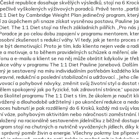
České republice dosahuje skvělých výsledků, stojí na 6 Krocí
 pečlivě vyškolených výživových poradců. Právě tento „parťá
 1:1 Diet by Cambridge Weight Plan jedinečný program, který
jí za úspěchem při snaze získat vysněnou postavu, Pauline J
iet. The 1:1 Diet stojí na třech základních pilířích. „Pro nás 
 Poradce je po celou dobu zapojení v programu mentorem, kte
sobní zkušenost s redukcí váhy. Ví tedy, jak je tento proces
 být demotivující. Proto je tím, kdo klienta nejen vede a radí
je a motivuje, a to během pravidelných schůzek a měření, ale
efonu a e-mailu a klient se na něj může obrátit kdykoliv je třeb
dukce váhy v programu The 1:1 Diet Pauline Janebová. Dalším 
erý je sestavený na míru individuálním potřebám každého kli
ípravné, redukční a poslední stabilizační a udržovací. „Jeho cíl
avovací a pohybové návyky, změnit svůj životní styl a dostat 
ělem spokojený jak po fyzické, tak zdravotní stránce,“ upozo
 školitel programu The 1:1 Diet s tím, že úkolem je naučit kli
vyvážený a dlouhodobě udržitelný i po ukončení redukce a ned
ces hubnutí je pak rozdělený do 6 Kroků, každý má svůj vlas
lní váze, pohybovým aktivitám nebo náročnosti zaměstnání.
založený na racionálně sestaveném jídelníčku z běžně dostu
ogram stojí na chutných a nutričně vyvážených jídlech, díky 
i správný poměr živin a energie. Všechny pokrmy lze připravit