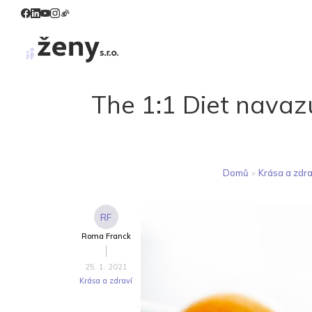
The 1:1 Diet navaz
Domů
»
Krása a zdra
RF
Roma Franck
25. 1. 2021
Krása a zdraví