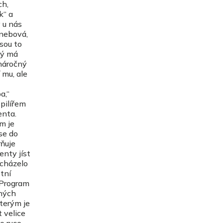
ch,
k“ a
 u nás
anebová,
jsou to
rý má
 náročný
 mu, ale
a,“
pilířem
enta.
em je
se do
rňuje
enty jíst
ocházelo
tní
 Program
pných
kterým je
 velice