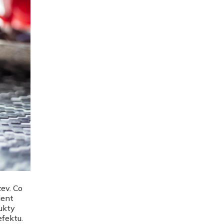
ev. Co
ient
ukty
fektu.