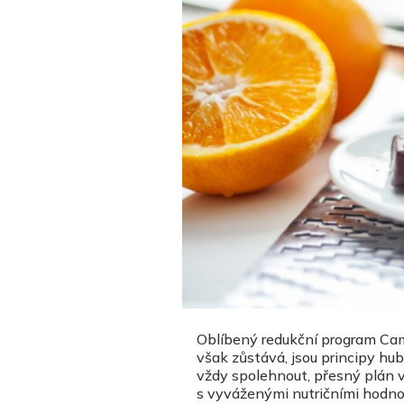
Oblíbený redukční program Ca
však zůstává, jsou principy hu
vždy spolehnout, přesný plán v
s vyváženými nutričními hodno