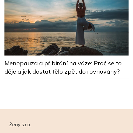
5
Menopauza a přibírání na váze: Proč se to
n
děje a jak dostat tělo zpět do rovnováhy?
Ženy s.r.o.