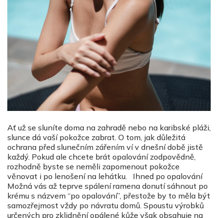
Ať už se sluníte doma na zahradě nebo na karibské pláži,
slunce dá vaší pokožce zabrat. O tom, jak důležitá
ochrana před slunečním zářením ví v dnešní době jistě
každý. Pokud ale chcete brát opalování zodpovědně,
rozhodně byste se neměli zapomenout pokožce
věnovat i po lenošení na lehátku. Ihned po opalování
Možná vás až teprve spálení ramena donutí sáhnout po
krému s názvem “po opalování”, přestože by to měla být
samozřejmost vždy po návratu domů. Spoustu výrobků
určených pro zklidnění opálené kůže však obsahuje na