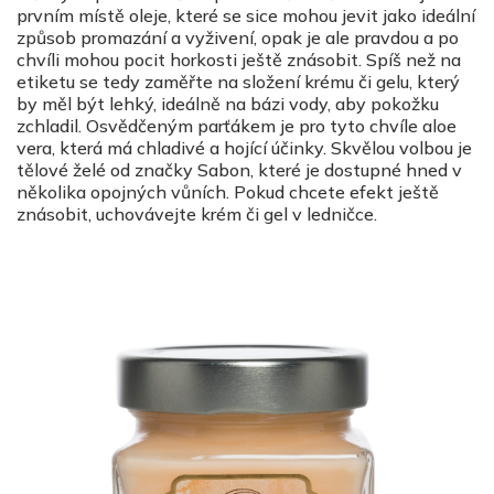
prvním místě oleje, které se sice mohou jevit jako ideální
způsob promazání a vyživení, opak je ale pravdou a po
chvíli mohou pocit horkosti ještě znásobit. Spíš než na
etiketu se tedy zaměřte na složení krému či gelu, který
by měl být lehký, ideálně na bázi vody, aby pokožku
zchladil. Osvědčeným parťákem je pro tyto chvíle aloe
vera, která má chladivé a hojící účinky. Skvělou volbou je
tělové želé od značky Sabon, které je dostupné hned v
několika opojných vůních. Pokud chcete efekt ještě
znásobit, uchovávejte krém či gel v ledničce.