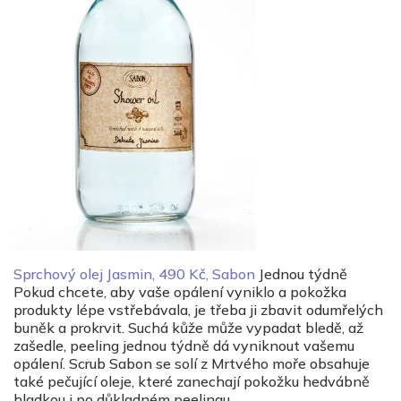
Sprchový olej Jasmin, 490 Kč, Sabon
Jednou týdně
Pokud chcete, aby vaše opálení vyniklo a pokožka
produkty lépe vstřebávala, je třeba ji zbavit odumřelých
buněk a prokrvit. Suchá kůže může vypadat bledě, až
zašedle, peeling jednou týdně dá vyniknout vašemu
opálení. Scrub Sabon se solí z Mrtvého moře obsahuje
také pečující oleje, které zanechají pokožku hedvábně
hladkou i po důkladném peelingu.