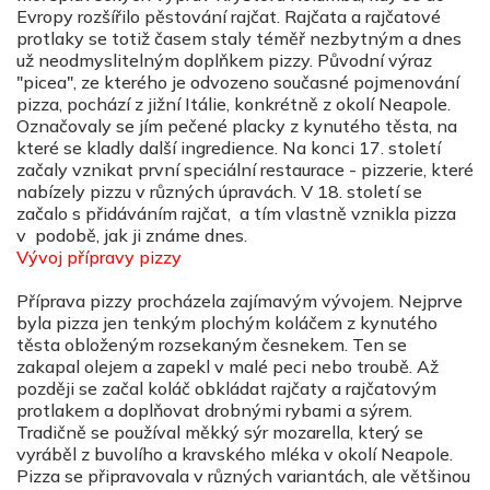
Evropy rozšířilo pěstování rajčat. Rajčata a rajčatové
protlaky se totiž časem staly téměř nezbytným a dnes
už neodmyslitelným doplňkem pizzy. Původní výraz
"picea", ze kterého je odvozeno současné pojmenování
pizza, pochází z jižní Itálie, konkrétně z okolí Neapole.
Označovaly se jím pečené placky z kynutého těsta, na
které se kladly další ingredience. Na konci 17. století
začaly vznikat první speciální restaurace - pizzerie, které
nabízely pizzu v různých úpravách. V 18. století se
začalo s přidáváním rajčat, a tím vlastně vznikla pizza
v podobě, jak ji známe dnes.
Vývoj přípravy pizzy
Příprava pizzy procházela zajímavým vývojem. Nejprve
byla pizza jen tenkým plochým koláčem z kynutého
těsta obloženým rozsekaným česnekem. Ten se
zakapal olejem a zapekl v malé peci nebo troubě. Až
později se začal koláč obkládat rajčaty a rajčatovým
protlakem a doplňovat drobnými rybami a sýrem.
Tradičně se používal měkký sýr mozarella, který se
vyráběl z buvolího a kravského mléka v okolí Neapole.
Pizza se připravovala v různých variantách, ale většinou