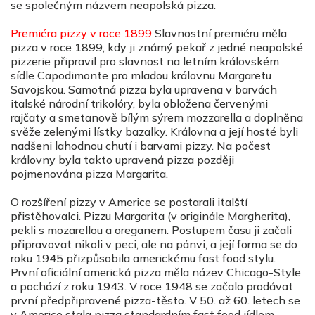
se společným názvem neapolská pizza.
Premiéra pizzy v roce 1899
Slavnostní premiéru měla
pizza v roce 1899, kdy ji známý pekař z jedné neapolské
pizzerie připravil pro slavnost na letním královském
sídle Capodimonte pro mladou královnu Margaretu
Savojskou. Samotná pizza byla upravena v barvách
italské národní trikolóry, byla obložena červenými
rajčaty a smetanově bílým sýrem mozzarella a doplněna
svěže zelenými lístky bazalky. Královna a její hosté byli
nadšeni lahodnou chutí i barvami pizzy. Na počest
královny byla takto upravená pizza později
pojmenována pizza Margarita.
O rozšíření pizzy v Americe se postarali italští
přistěhovalci. Pizzu Margarita (v originále Margherita),
pekli s mozarellou a oreganem. Postupem času ji začali
připravovat nikoli v peci, ale na pánvi, a její forma se do
roku 1945 přizpůsobila americkému fast food stylu.
První oficiální americká pizza měla název Chicago-Style
a pochází z roku 1943. V roce 1948 se začalo prodávat
první předpřipravené pizza-těsto. V 50. až 60. letech se
v Americe stala pizza standardním fast food jídlem