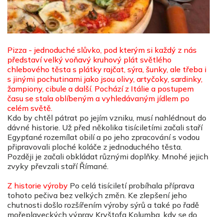
Pizza - jednoduché slůvko, pod kterým si každý z nás
představí velký voňavý kruhový plát světlého
chlebového těsta s plátky rajčat, sýra, šunky, ale třeba i
s jinými pochutinami jako jsou olivy, artyčoky, sardinky,
žampiony, cibule a další. Pochází z Itálie a postupem
času se stala oblíbeným a vyhledávaným jídlem po
celém světě.
Kdo by chtěl pátrat po jejím vzniku, musí nahlédnout do
dávné historie. Už před několika tisíciletími začali staří
Egypťané rozemílat obilí a po jeho zpracování s vodou
připravovali ploché koláče z jednoduchého těsta.
Později je začali obkládat různými doplňky. Mnohé jejich
zvyky převzali staří Římané.
Z historie výroby
Po celá tisíciletí probíhala příprava
tohoto pečiva bez velkých změn. Ke zlepšení jeho
chutnosti došlo rozšířením výroby sýrů a také po řadě
mořeplaveckých výprav Kryštofa Kolumba, kdy se do