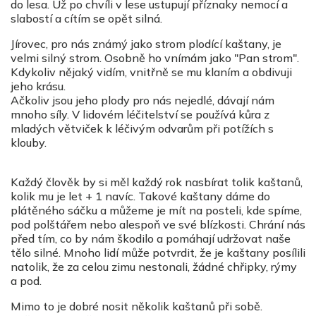
do lesa. Už po chvíli v lese ustupují příznaky nemocí a
slabostí a cítím se opět silná.
Jírovec, pro nás známý jako strom plodící kaštany, je
velmi silný strom. Osobně ho vnímám jako "Pan strom".
Kdykoliv nějaký vidím, vnitřně se mu klaním a obdivuji
jeho krásu.
Ačkoliv jsou jeho plody pro nás nejedlé, dávají nám
mnoho síly. V lidovém léčitelství se používá kůra z
mladých větviček k léčivým odvarům při potížích s
klouby.
Každý člověk by si měl každý rok nasbírat tolik kaštanů,
kolik mu je let + 1 navíc. Takové kaštany dáme do
plátěného sáčku a můžeme je mít na posteli, kde spíme,
pod polštářem nebo alespoň ve své blízkosti. Chrání nás
před tím, co by nám škodilo a pomáhají udržovat naše
tělo silné. Mnoho lidí může potvrdit, že je kaštany posílili
natolik, že za celou zimu nestonali, žádné chřipky, rýmy
a pod.
Mimo to je dobré nosit několik kaštanů při sobě.