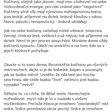
Kaštany, stejně jako jírovec, mají moc stahovat na sebe
nízkovibrační energie, pro nás známé jako "negativní".
Kaštany plné síly mají výraznou mahagonovou barvu,
jsou lesklé, příjemné na dotek, krásně kloužou v rukou.
Navíc působí i terapeuticky - krásně uklidňují.
Jak na sebe kaštany natahují nízké vibrace, tmavnou,
černají, ztrácejí lesk, velikost a už nejsou tak příjemné na
dotek. Není to jen proces sesychání. Míváme doma vždy
kaštanů spoustu. Záleží na umístění a na tom, kdo se v
jejich blízkosti pohybuje.
Zkuste si to sami doma. Rozmístěte kaštany po různých
místnostech, dejte si je do kabelek, kapes a pozorujte,
jak se budou měnit. Uvidíte, že některé jen trochu
seschnou, ale stále budou "živé", zatímco jiné budou
vypadat "mrtvě".
Dělejte to, co cítíte, že dělat máte. Nenechejte
rozhodovat mysl, zda je to v souladu s vašimi
myšlenkami. Protože hlava je mnohem "zastaralejší" než
srdce. Srdce promlouvá skrze pocity. Srdce je mnohem