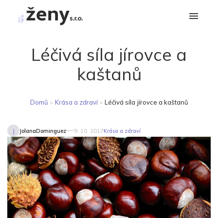
Léčivá síla jírovce a
kaštanů
Domů
»
Krása a zdraví
»
Léčivá síla jírovce a kaštanů
J
JolanaDominguez
9. 10. 2017
Krása a zdraví