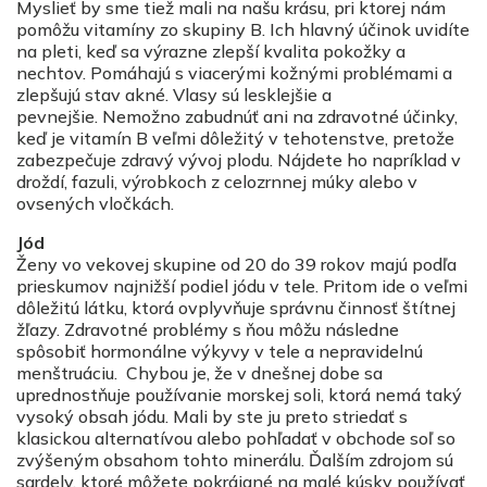
Myslieť by sme tiež mali na našu krásu, pri ktorej nám
pomôžu vitamíny zo skupiny B. Ich hlavný účinok uvidíte
na pleti, keď sa výrazne zlepší kvalita pokožky a
nechtov. Pomáhajú s viacerými kožnými problémami a
zlepšujú stav akné. Vlasy sú lesklejšie a
pevnejšie. Nemožno zabudnúť ani na zdravotné účinky,
keď je vitamín B veľmi dôležitý v tehotenstve, pretože
zabezpečuje zdravý vývoj plodu. Nájdete ho napríklad v
droždí, fazuli, výrobkoch z celozrnnej múky alebo v
ovsených vločkách.
Jód
Ženy vo vekovej skupine od 20 do 39 rokov majú podľa
prieskumov najnižší podiel jódu v tele. Pritom ide o veľmi
dôležitú látku, ktorá ovplyvňuje správnu činnosť štítnej
žľazy. Zdravotné problémy s ňou môžu následne
spôsobiť hormonálne výkyvy v tele a nepravidelnú
menštruáciu. Chybou je, že v dnešnej dobe sa
uprednostňuje používanie morskej soli, ktorá nemá taký
vysoký obsah jódu. Mali by ste ju preto striedať s
klasickou alternatívou alebo pohľadať v obchode soľ so
zvýšeným obsahom tohto minerálu. Ďalším zdrojom sú
sardely, ktoré môžete pokrájané na malé kúsky používať