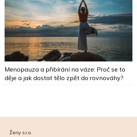
5
Menopauza a přibírání na váze: Proč se to
n
děje a jak dostat tělo zpět do rovnováhy?
Ženy s.r.o.