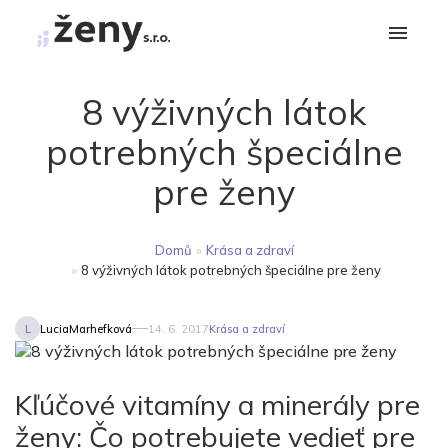
8 výživných látok
potrebných špeciálne
pre ženy
Domů
»
Krása a zdraví
»
8 výživných látok potrebných špeciálne pre ženy
L
LuciaMarhefková
14. 6. 2017
Krása a zdraví
Kľúčové vitamíny a minerály pre
ženy: Čo potrebujete vedieť pre