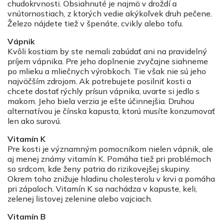
chudokrvnosti. Obsiahnuté je najmä v droždí a
vnútornostiach, z ktorých vedie akýkoľvek druh pečene.
Železo nájdete tiež v špenáte, cvikly alebo tofu.
Vápnik
Kvôli kostiam by ste nemali zabúdať ani na pravidelný
príjem vápnika. Pre jeho doplnenie zvyčajne siahneme
po mlieku a mliečnych výrobkoch. Tie však nie sú jeho
najväčším zdrojom. Ak potrebujete posilniť kosti a
chcete dostať rýchly prísun vápnika, uvarte si jedlo s
makom. Jeho biela verzia je ešte účinnejšia. Druhou
alternatívou je čínska kapusta, ktorú musíte konzumovať
len ako surovú.
Vitamín K
Pre kosti je významným pomocníkom nielen vápnik, ale
aj menej známy vitamín K. Pomáha tiež pri problémoch
so srdcom, kde ženy patria do rizikovejšej skupiny.
Okrem toho znižuje hladinu cholesterolu v krvi a pomáha
pri zápaloch. Vitamín K sa nachádza v kapuste, keli,
zelenej listovej zelenine alebo vajciach.
Vitamín B