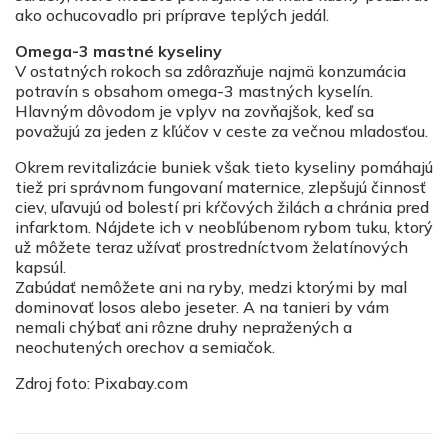
ako ochucovadlo pri príprave teplých jedál.
Omega-3 mastné kyseliny
V ostatných rokoch sa zdôrazňuje najmä konzumácia
potravín s obsahom omega-3 mastných kyselín.
Hlavným dôvodom je vplyv na zovňajšok, keď sa
považujú za jeden z kľúčov v ceste za večnou mladosťou.
Okrem revitalizácie buniek však tieto kyseliny pomáhajú
tiež pri správnom fungovaní maternice, zlepšujú činnosť
ciev, uľavujú od bolestí pri kŕčových žilách a chránia pred
infarktom. Nájdete ich v neobľúbenom rybom tuku, ktorý
už môžete teraz užívať prostredníctvom želatínových
kapsúl.
Zabúdať nemôžete ani na ryby, medzi ktorými by mal
dominovať losos alebo jeseter. A na tanieri by vám
nemali chýbať ani rôzne druhy nepražených a
neochutených orechov a semiačok.
Zdroj foto: Pixabay.com