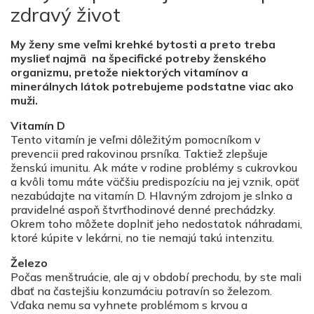
zdravý život
My ženy sme veľmi krehké bytosti a preto treba
myslieť najmä na špecifické potreby ženského
organizmu, pretože niektorých vitamínov a
minerálnych látok potrebujeme podstatne viac ako
muži.
Vitamín D
Tento vitamín je veľmi dôležitým pomocníkom v
prevencii pred rakovinou prsníka. Taktiež zlepšuje
ženskú imunitu. Ak máte v rodine problémy s cukrovkou
a kvôli tomu máte väčšiu predispozíciu na jej vznik, opäť
nezabúdajte na vitamín D. Hlavným zdrojom je slnko a
pravidelné aspoň štvrťhodinové denné prechádzky.
Okrem toho môžete doplniť jeho nedostatok náhradami,
ktoré kúpite v lekárni, no tie nemajú takú intenzitu.
Železo
Počas menštruácie, ale aj v období prechodu, by ste mali
dbať na častejšiu konzumáciu potravín so železom.
Vďaka nemu sa vyhnete problémom s krvou a