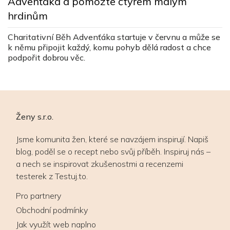
Advenťáka a pomozte čtyřem malým
J
hrdinům
ú
de
Charitativní Běh Advenťáka startuje v červnu a může se
k němu připojit každý, komu pohyb dělá radost a chce
podpořit dobrou věc.
Ženy s.r.o.
Jsme komunita žen, které se navzájem inspirují. Napiš
blog, poděl se o recept nebo svůj příběh. Inspiruj nás –
a nech se inspirovat zkušenostmi a recenzemi
testerek z Testuj.to.
Pro partnery
Obchodní podmínky
Jak využít web naplno