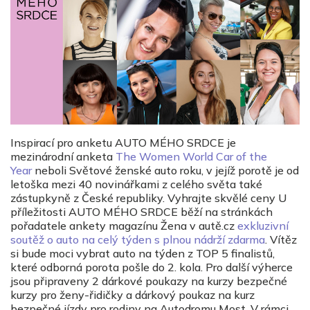
Inspirací pro anketu AUTO MÉHO SRDCE je
mezinárodní anketa
The Women World Car of the
Year
neboli Světové ženské auto roku, v jejíž porotě je od
letoška mezi 40 novinářkami z celého světa také
zástupkyně z České republiky. Vyhrajte skvělé ceny U
příležitosti AUTO MÉHO SRDCE běží na stránkách
pořadatele ankety magazínu Žena v autě.cz
exkluzivní
soutěž o auto na celý týden s plnou nádrží zdarma
. Vítěz
si bude moci vybrat auto na týden z TOP 5 finalistů,
které odborná porota pošle do 2. kola. Pro další výherce
jsou připraveny 2 dárkové poukazy na kurzy bezpečné
kurzy pro ženy-řidičky a dárkový poukaz na kurz
bezpečné jízdy pro rodiny na Autodromu Most. V rámci