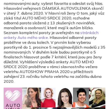
nominovanými auty, vybrat favorita a odeslat svůj hlas.
Hlasování veřejnosti DÁMSKÁ AUTOVOLENKA skončí
v úterý 7. dubna 2020. V hlavní roli ženy O tom, jaký vůz
získá titul AUTO MÉHO SRDCE 2020, rozhodne
odborná porota složená z 13 zkušených novinářek,
manažerek a osobností, které mají k autům blízko.
Seznam kompletní poroty je uveřejněn na
stránkách
ankety Auto mého srdce
. Hlasování odborné poroty
proběhne ve dvou kolech. V prvním kole vyberou
porotkyně do 1. prosince 5 nejzajímavějších modelů z 35
nominovaných. V druhém kole budou porotkyně o 5
finalistech hlasovat podle 7 kritérií, která jsou pro ženy
důležité. Vyhlášení výsledků ankety AUTO MÉHO
SRDCE 2020 proběhne v rámci slavnostního večera
veletrhu AUTOSHOW PRAHA 2020 u příležitosti
zahájení 23. ročníku tohoto veletrhu na začátku dubna
2020.