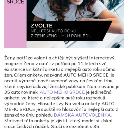
Ženy patří za volant a chtějí být slyšet! Internetový
magazín Žena v autě.cz pořádá po 11 letech své
existence unikátní anketu o nejlepší auto roku očima
žen. Cílem ankety, nazvané AUTO MÉHO SRDCE, je
ocenit výrazné, nově uvedené vozy na českém trhu,
které nejvíce oslovují ženské publikum. Nominováno je
35 autonovinek.
AUTO MÉHO SRDCE
je jedinečná
anketa, ve které o nejlepším autě roku rozhodují
výhradně ženy. Hlasujte i vy Na webu ankety AUTO
MÉHO SRDCE je spuštěno hlasování o nejlepší auto z
ženského úhlu pohledu
DÁMSKÁ AUTOVOLENKA
.
Motivací této ankety je zjistit, který model si získal
srdce českých řidiček. Stačí se seznámit s 35