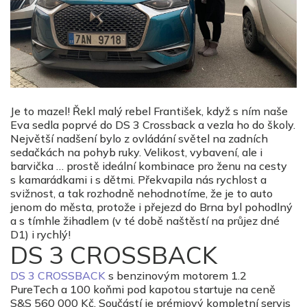
Je to mazel! Řekl malý rebel František, když s ním naše
Eva sedla poprvé do DS 3 Crossback a vezla ho do školy.
Největší nadšení bylo z ovládání světel na zadních
sedačkách na pohyb ruky. Velikost, vybavení, ale i
barvička … prostě ideální kombinace pro ženu na cesty
s kamarádkami i s dětmi. Překvapila nás rychlost a
svižnost, a tak rozhodně nehodnotíme, že je to auto
jenom do města, protože i přejezd do Brna byl pohodlný
a s tímhle žihadlem (v té době naštěstí na průjez dné
D1) i rychlý!
DS 3 CROSSBACK
DS 3 CROSSBACK
s benzinovým motorem 1.2
PureTech a 100 koňmi pod kapotou startuje na ceně
S&S 560 000 Kč. Součástí je prémiový kompletní servis