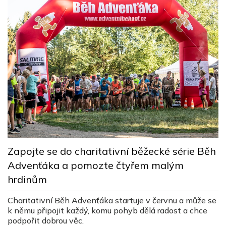
D
k
Zapojte se do charitativní běžecké série Běh
Advenťáka a pomozte čtyřem malým
J
hrdinům
ú
de
Charitativní Běh Advenťáka startuje v červnu a může se
k němu připojit každý, komu pohyb dělá radost a chce
podpořit dobrou věc.