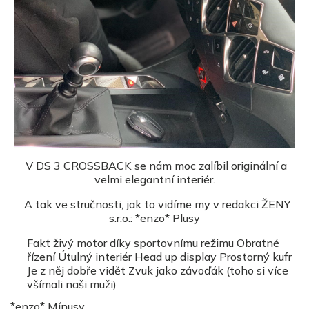
V DS 3 CROSSBACK se nám moc zalíbil originální a
velmi elegantní interiér.
A tak ve stručnosti, jak to vidíme my v redakci ŽENY
s.r.o.:
*enzo* Plusy
Fakt živý motor díky sportovnímu režimu Obratné
řízení Útulný interiér Head up display Prostorný kufr
Je z něj dobře vidět Zvuk jako závoďák (toho si více
všímali naši muži)
*enzo* Mínusy