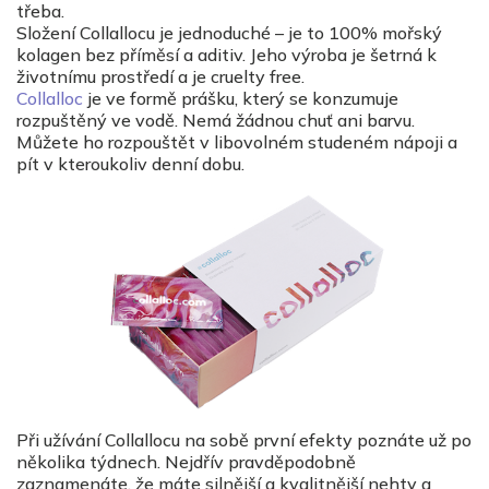
třeba.
Složení Collallocu je jednoduché – je to 100% mořský
kolagen bez příměsí a aditiv. Jeho výroba je šetrná k
životnímu prostředí a je cruelty free.
Collalloc
je ve formě prášku, který se konzumuje
rozpuštěný ve vodě. Nemá žádnou chuť ani barvu.
Můžete ho rozpouštět v libovolném studeném nápoji a
pít v kteroukoliv denní dobu.
Při užívání Collallocu na sobě první efekty poznáte už po
několika týdnech. Nejdřív pravděpodobně
zaznamenáte, že máte silnější a kvalitnější nehty a