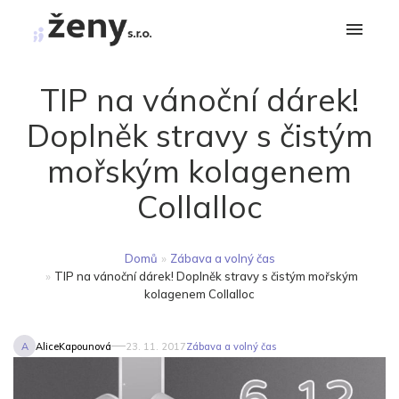
TIP na vánoční dárek!
Doplněk stravy s čistým
mořským kolagenem
Collalloc
Domů
»
Zábava a volný čas
»
TIP na vánoční dárek! Doplněk stravy s čistým mořským
kolagenem Collalloc
A
AliceKapounová
23. 11. 2017
Zábava a volný čas